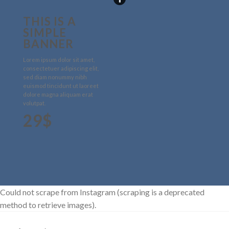
THIS IS A
SIMPLE
BANNER
Lorem ipsum dolor sit amet,
consectetuer adipiscing elit,
sed diam nonummy nibh
euismod tincidunt ut laoreet
dolore magna aliquam erat
volutpat.
29$
Could not scrape from Instagram (scraping is a deprecated
method to retrieve images).