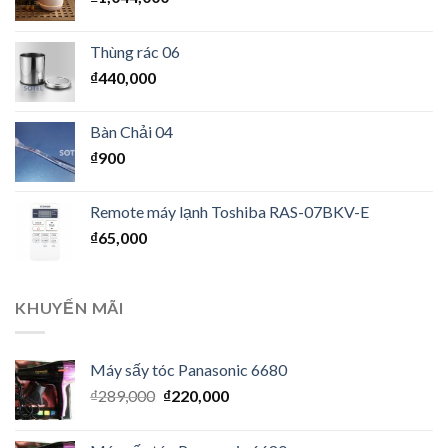
Thùng rác 06
₫
440,000
Bàn Chải 04
₫
900
Remote máy lạnh Toshiba RAS-07BKV-E
₫
65,000
KHUYẾN MÃI
Máy sấy tóc Panasonic 6680
₫
289,000
₫
220,000