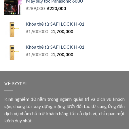
Máy sấy tóc Panasonic 6680
₫
289,000
₫
220,000
Khóa thẻ từ SAFI LOCK H-01
₫
1,900,000
₫
1,700,000
Khóa thẻ từ SAFI LOCK H-01
₫
1,900,000
₫
1,700,000
VỀ SOTEL
Kinh nghiệm 10 năm trong ngành quản trị và dịch vụ khách
sạn, chúng tôi xây dựng mạng lưới đối tác từ cung ứng đến
dịch vụ nhằm hỗ trợ khách hàng tất cả dịch vụ chỉ quan một
kênh duy nhất