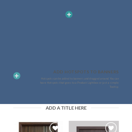
ADD HOTSPOTS TO BANNERS
Hotspots can be added to banners and dragged around. You can
have Hotspots that goes to a Product Lightbox or just a simple
Tooltip.
ADD A TITLE HERE