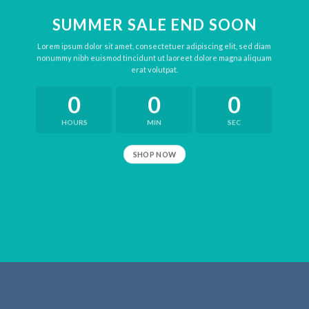
SUMMER SALE END SOON
Lorem ipsum dolor sit amet, consectetuer adipiscing elit, sed diam
nonummy nibh euismod tincidunt ut laoreet dolore magna aliquam
erat volutpat.
0
0
0
HOURS
MIN
SEC
SHOP NOW