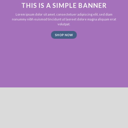
THIS IS A SIMPLE BANNER
Lorem ipsum dolor sit amet, consectetuer adipiscing elit, sed diam
nonummy nibh euismod tincidunt ut laoreet dolore magna aliquam erat
volutpat.
SHOP NOW