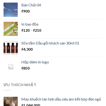
Bàn Chải 04
₫
900
In bao đũa
₫
120
–
₫
210
Sữa tắm Dầu gội khách sạn 30ml 01
₫
4,300
Hộp diêm in logo
₫
850
ƯU THÍCH NHẤT
Máy khuếch tán tinh dầu siêu âm kết hợp đèn ngủ
₫
1,044,000