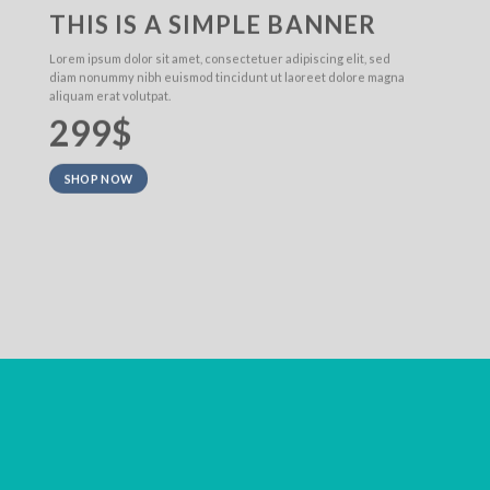
THIS IS A SIMPLE BANNER
Lorem ipsum dolor sit amet, consectetuer adipiscing elit, sed
diam nonummy nibh euismod tincidunt ut laoreet dolore magna
aliquam erat volutpat.
299$
SHOP NOW