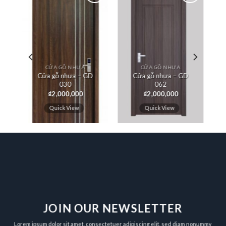
êm
Thêm
Thêm
ào
vào
vào
êu
yêu
yêu
ch
thích
thích
CỬA GỖ NHỰA
CỬA GỖ NHỰA
Cửa gỗ nhựa – GD
Cửa gỗ nhựa – GD
030
062
₫
2,000,000
₫
2,000,000
Quick View
Quick View
JOIN OUR NEWSLETTER
Lorem ipsum dolor sit amet, consectetuer adipiscing elit, sed diam nonummy