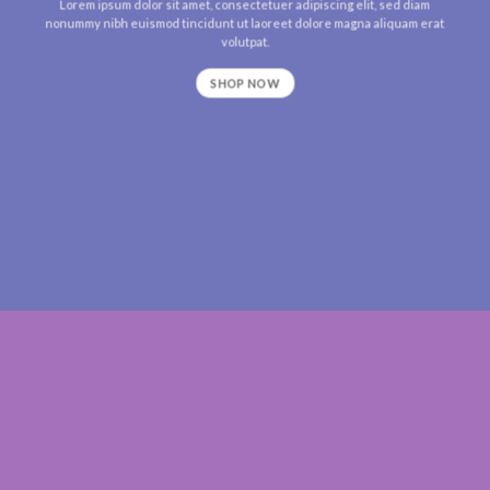
Lorem ipsum dolor sit amet, consectetuer adipiscing elit, sed diam
nonummy nibh euismod tincidunt ut laoreet dolore magna aliquam erat
volutpat.
SHOP NOW