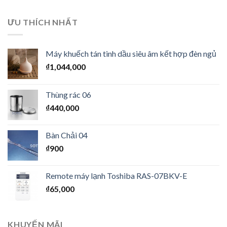
ƯU THÍCH NHẤT
Máy khuếch tán tinh dầu siêu âm kết hợp đèn ngủ
₫
1,044,000
Thùng rác 06
₫
440,000
Bàn Chải 04
₫
900
Remote máy lạnh Toshiba RAS-07BKV-E
₫
65,000
KHUYẾN MÃI