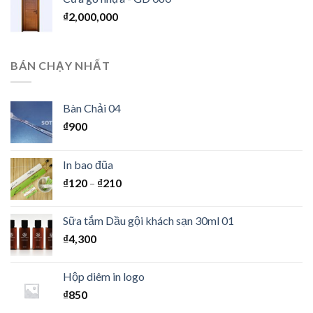
₫
2,000,000
BÁN CHẠY NHẤT
Bàn Chải 04
₫
900
In bao đũa
₫
120
–
₫
210
Sữa tắm Dầu gội khách sạn 30ml 01
₫
4,300
Hộp diêm in logo
₫
850