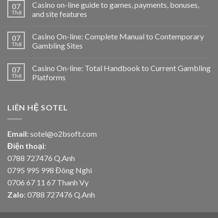
Casino on-line guide to games, payments, bonuses,
07
Th8
and site features
Casino On-line: Complete Manual to Contemporary
07
Th8
Gambling Sites
Casino On-line: Total Handbook to Current Gambling
07
Th8
Platforms
LIÊN HỆ SOTEL
Email:
sotel@o2bsoft.com
Điện thoại
:
0788 727476 Q.Anh
0795 995 998 Đông Nghi
0706 67 11 67 Thanh Vy
Zalo
: 0788 727476 Q.Anh