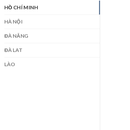
HỒ CHÍ MINH
HÀ NỘI
ĐÀ NẴNG
ĐÀ LAT
LÀO