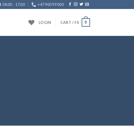
08:00 - 17:00
+47 900 99 000
0
LOGIN
CART /
₫
0