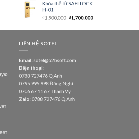
Khóa thẻ từ SAFI LOCK
H-01
₫
1,900,000
₫
1,700,000
LIÊN HỆ SOTEL
Email:
sotel@o2bsoft.com
Điện thoại
:
ную
0788 727476 Q.Anh
0795 995 998 Đông Nghi
0706 67 11 67 Thanh Vy
Zalo
: 0788 727476 Q.Anh
ует
яет