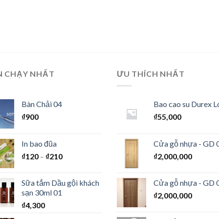
N CHẠY NHẤT
ƯU THÍCH NHẤT
Bàn Chải 04
Bao cao su Durex L
₫
900
₫
55,000
In bao đũa
Cửa gỗ nhựa - GD 
₫
120
–
₫
210
₫
2,000,000
Sữa tắm Dầu gội khách
Cửa gỗ nhựa - GD 
sạn 30ml 01
₫
2,000,000
₫
4,300