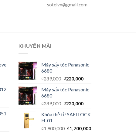
sotelvn@gmail.com
KHUYẾN MÃI
ove
Máy sấy tóc Panasonic
6680
₫
289,000
₫
220,000
012
Máy sấy tóc Panasonic
6680
₫
289,000
₫
220,000
051
Khóa thẻ từ SAFI LOCK
H-01
₫
1,900,000
₫
1,700,000