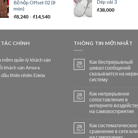
Dép vải 3
Bộ hộp Offset 02 (8
món)
₫
38,000
₫
8,240
–
₫
14,540
 TÁC CHÍNH
THÔNG TIN MỚI NHẤT
 mềm quản lý khách sạn
Как беспрерывный
28
i khách sạn Amura
Th7
шквал сообщений
сказывается на нерв
 dầu thiên nhiên Edela
систему
Как непрерывное
28
Th7
сопоставление в
интернете воздейств
на самовосприятие
Как систематическое
28
Th7
сравнение в сети вли
на самооценку