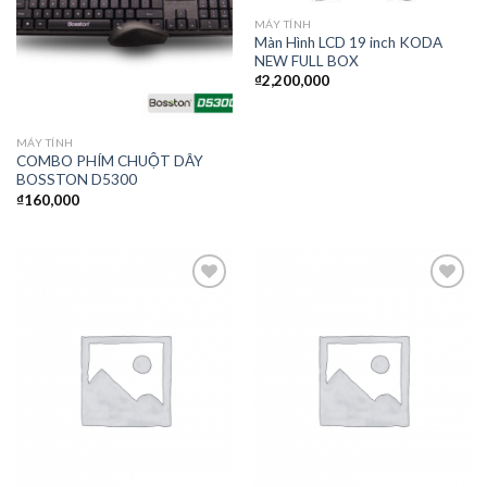
MÁY TÍNH
Màn Hình LCD 19 inch KODA
NEW FULL BOX
₫
2,200,000
MÁY TÍNH
COMBO PHÍM CHUỘT DÂY
BOSSTON D5300
₫
160,000
Thêm
Thêm
vào
vào
yêu
yêu
thích
thích