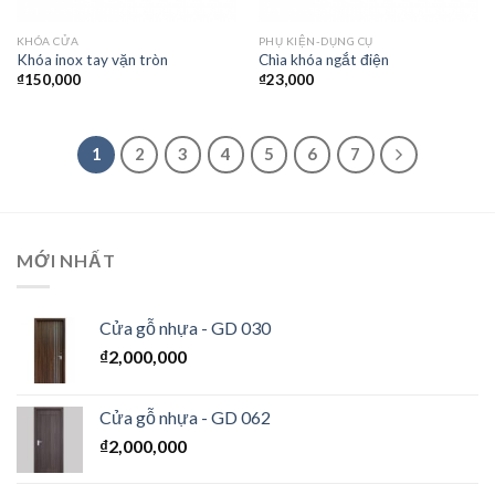
KHÓA CỬA
PHỤ KIỆN-DỤNG CỤ
Khóa inox tay vặn tròn
Chìa khóa ngắt điện
₫
150,000
₫
23,000
1
2
3
4
5
6
7
MỚI NHẤT
Cửa gỗ nhựa - GD 030
₫
2,000,000
Cửa gỗ nhựa - GD 062
₫
2,000,000