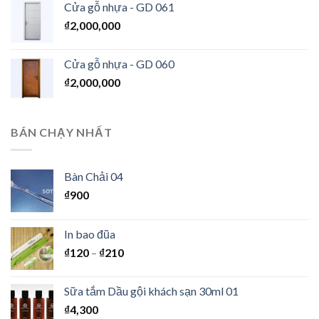
Cửa gỗ nhựa - GD 061
₫
2,000,000
Cửa gỗ nhựa - GD 060
₫
2,000,000
BÁN CHẠY NHẤT
Bàn Chải 04
₫
900
In bao đũa
₫
120
–
₫
210
Sữa tắm Dầu gội khách sạn 30ml 01
₫
4,300