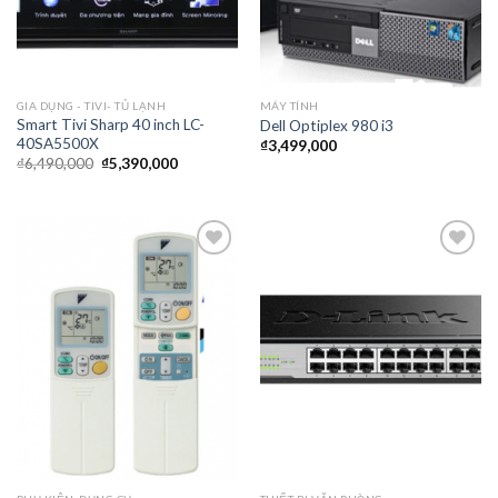
GIA DỤNG - TIVI- TỦ LẠNH
MÁY TÍNH
Smart Tivi Sharp 40 inch LC-
Dell Optiplex 980 i3
40SA5500X
₫
3,499,000
₫
6,490,000
₫
5,390,000
Thêm
Thêm
vào
vào
yêu
yêu
thích
thích