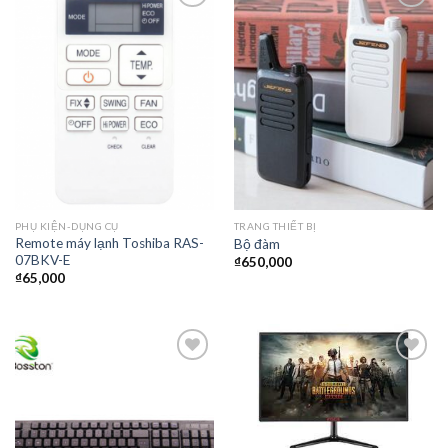
Thêm
Thêm
vào
vào
yêu
yêu
thích
thích
PHỤ KIỆN-DỤNG CỤ
TRANG THIẾT BỊ
Remote máy lạnh Toshiba RAS-
Bộ đàm
07BKV-E
₫
650,000
₫
65,000
Thêm
Thêm
vào
vào
yêu
yêu
thích
thích