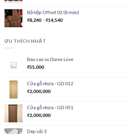
Bộ hộp Offset 02 (8 món)
₫
8,240
–
₫
14,540
ƯU THÍCH NHẤT
Bao cao su Durex Love
₫
55,000
Cửa gỗ nhựa - GD 012
₫
2,000,000
Cửa gỗ nhựa - GD 051
₫
2,000,000
Dép vải 3