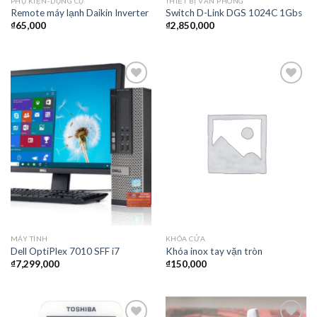
PHỤ KIỆN-DỤNG CỤ
THIẾT BỊ VĂN PHÒNG
Remote máy lạnh Daikin Inverter
Switch D-Link DGS 1024C 1Gbs
₫
65,000
₫
2,850,000
Thêm
Thêm
vào
vào
yêu
yêu
thích
thích
MÁY TÍNH
KHÓA CỬA
Dell OptiPlex 7010 SFF i7
Khóa inox tay vặn tròn
₫
7,299,000
₫
150,000