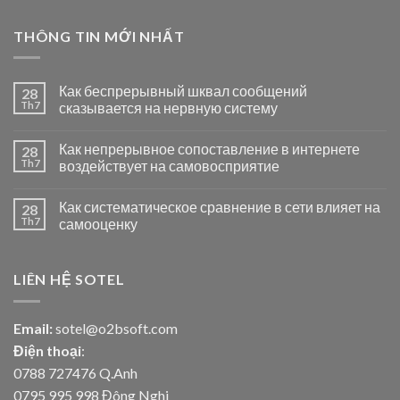
THÔNG TIN MỚI NHẤT
Как беспрерывный шквал сообщений
28
Th7
сказывается на нервную систему
Как непрерывное сопоставление в интернете
28
Th7
воздействует на самовосприятие
Как систематическое сравнение в сети влияет на
28
Th7
самооценку
LIÊN HỆ SOTEL
Email:
sotel@o2bsoft.com
Điện thoại
:
0788 727476 Q.Anh
0795 995 998 Đông Nghi