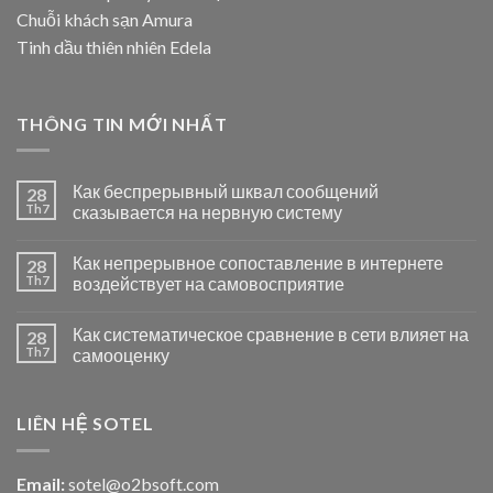
Chuỗi khách sạn Amura
Tinh dầu thiên nhiên Edela
THÔNG TIN MỚI NHẤT
Как беспрерывный шквал сообщений
28
Th7
сказывается на нервную систему
Как непрерывное сопоставление в интернете
28
Th7
воздействует на самовосприятие
Как систематическое сравнение в сети влияет на
28
Th7
самооценку
LIÊN HỆ SOTEL
Email:
sotel@o2bsoft.com