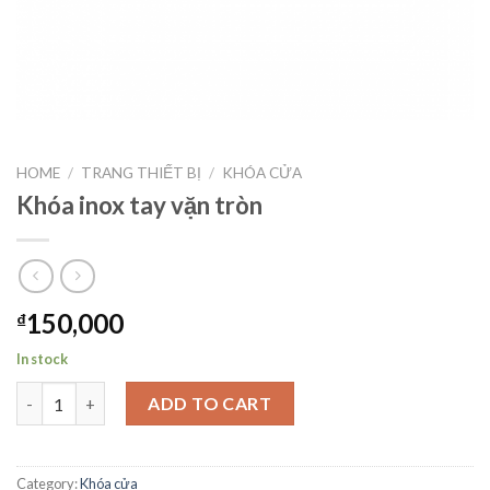
HOME
/
TRANG THIẾT BỊ
/
KHÓA CỬA
Khóa inox tay vặn tròn
150,000
₫
In stock
Khóa inox tay vặn tròn quantity
ADD TO CART
Category:
Khóa cửa