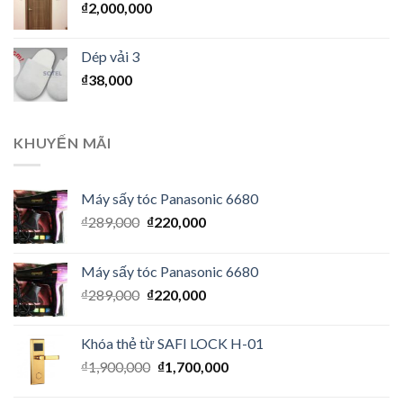
₫
2,000,000
Dép vải 3
₫
38,000
KHUYẾN MÃI
Máy sấy tóc Panasonic 6680
₫
289,000
₫
220,000
Máy sấy tóc Panasonic 6680
₫
289,000
₫
220,000
Khóa thẻ từ SAFI LOCK H-01
₫
1,900,000
₫
1,700,000