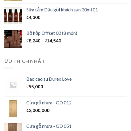
Sữa tắm Dầu gội khách sạn 30ml 01
₫
4,300
Bộ hộp Offset 02 (8 món)
₫
8,240
–
₫
14,540
ƯU THÍCH NHẤT
Bao cao su Durex Love
₫
55,000
Cửa gỗ nhựa - GD 012
₫
2,000,000
Cửa gỗ nhựa - GD 051