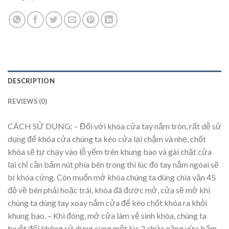
DESCRIPTION
REVIEWS (0)
CÁCH SỬ DỤNG: – Đối với khóa cửa tay nắm tròn, rất dễ sử
dụng để khóa cửa chúng ta kéo cửa lại chậm và nhẹ, chốt
khóa sẽ tự chạy vào lỗ yếm trên khung bao và gài chặt cửa
lại chỉ cần bấm nút phía bên trong thì lúc đó tay nắm ngòai sẽ
bị khóa cứng. Còn muốn mở khóa chúng ta dùng chìa vặn 45
độ về bên phải hoặc trái, khóa đã được mở, cửa sẽ mở khi
chúng ta dùng tay xoay nắm cửa để kéo chốt khóa ra khỏi
khung bao. – Khi đóng, mở cửa làm vệ sinh khóa, chúng ta
tuyệt đối không sử dụng cùng một lúc 2 chức năng vừa bấm