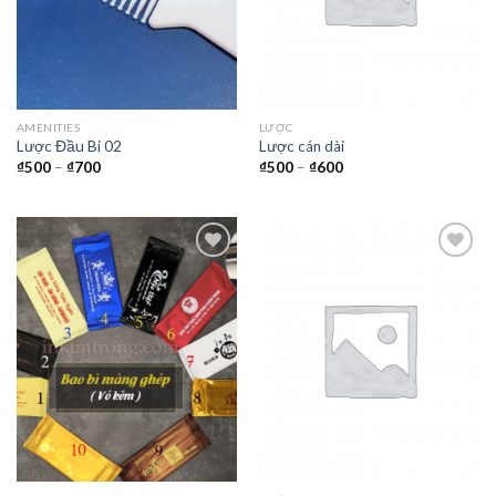
AMENITIES
LƯỢC
Lược Đầu Bi 02
Lược cán dài
₫
500
–
₫
700
₫
500
–
₫
600
Thêm
Thêm
vào
vào
yêu
yêu
thích
thích