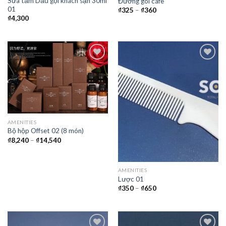
Sữa tắm Dầu gội khách sạn 30ml
Đường gói cafe
01
₫
325
–
₫
360
₫
4,300
Thêm
Thêm
vào
vào
yêu
yêu
thích
thích
AMENITIES
Bộ hộp Offset 02 (8 món)
₫
8,240
–
₫
14,540
AMENITIES
Lược 01
₫
350
–
₫
650