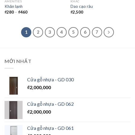
AMENITIES
KHÁC
Khăn lạnh
Dao cạo râu
₫
280
–
₫
460
₫
2,500
1
2
3
4
5
6
7
MỚI NHẤT
Cửa gỗ nhựa - GD 030
₫
2,000,000
Cửa gỗ nhựa - GD 062
₫
2,000,000
Cửa gỗ nhựa - GD 061