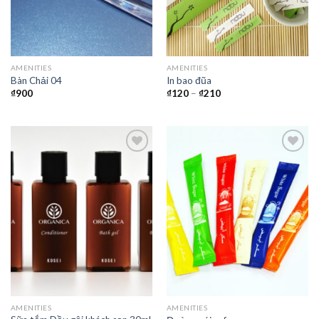
AMENITIES
AMENITIES
Bàn Chải 04
In bao đũa
₫
900
₫
120
–
₫
210
Thêm
Thêm
vào
vào
yêu
yêu
thích
thích
AMENITIES
AMENITIES