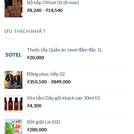
Bộ hộp Offset 02 (8 món)
₫
8,240
–
₫
14,540
ƯU THÍCH NHẤT
Thuốc tẩy Quần áo Javel đậm đặc 1L
₫
20,000
Đồng phục bếp 02
₫
350,500
–
₫
849,000
Sữa tắm Dầu gội khách sạn 30ml 01
₫
4,300
Bột giặt Lix (02)
₫
280,000