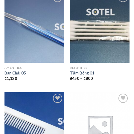
Thêm
Thêm
vào
vào
yêu
yêu
thích
thích
AMENITIES
AMENITIES
Bàn Chải 05
Tăm Bông 01
₫
1,120
₫
450
–
₫
800
Thêm
Thêm
vào
vào
yêu
yêu
thích
thích