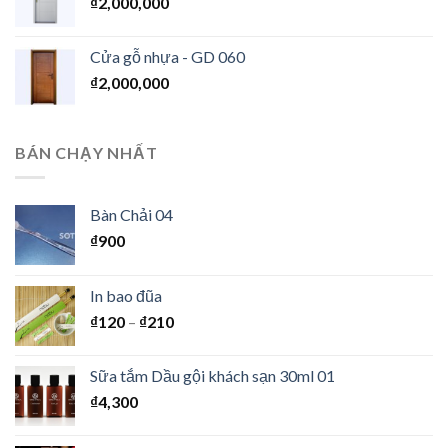
₫
2,000,000
Cửa gỗ nhựa - GD 060
₫
2,000,000
BÁN CHẠY NHẤT
Bàn Chải 04
₫
900
In bao đũa
₫
120
–
₫
210
Sữa tắm Dầu gội khách sạn 30ml 01
₫
4,300