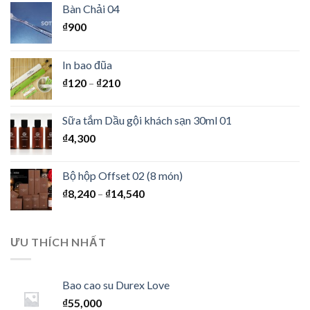
Bàn Chải 04
₫
900
In bao đũa
₫
120
–
₫
210
Sữa tắm Dầu gội khách sạn 30ml 01
₫
4,300
Bộ hộp Offset 02 (8 món)
₫
8,240
–
₫
14,540
ƯU THÍCH NHẤT
Bao cao su Durex Love
₫
55,000