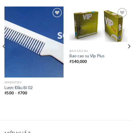
Thêm
Thêm
vào
vào
yêu
yêu
thích
thích
BAO CAO SU
Bao cao su Vip Plus
₫
140,000
AMENITIES
Lược Đầu Bi 02
₫
500
–
₫
700