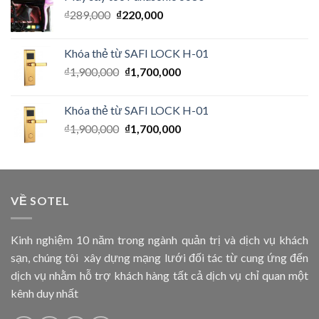
₫
289,000
₫
220,000
Khóa thẻ từ SAFI LOCK H-01
₫
1,900,000
₫
1,700,000
Khóa thẻ từ SAFI LOCK H-01
₫
1,900,000
₫
1,700,000
VỀ SOTEL
Kinh nghiệm 10 năm trong ngành quản trị và dịch vụ khách
sạn, chúng tôi xây dựng mạng lưới đối tác từ cung ứng đến
dịch vụ nhằm hỗ trợ khách hàng tất cả dịch vụ chỉ quan một
kênh duy nhất