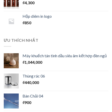
₫
4,300
Hộp diêm in logo
₫
850
ƯU THÍCH NHẤT
Máy khuếch tán tinh dầu siêu âm kết hợp đèn ngủ
₫
1,044,000
Thùng rác 06
₫
440,000
Bàn Chải 04
₫
900