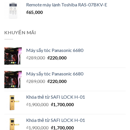
Remote máy lạnh Toshiba RAS-07BKV-E
₫
65,000
KHUYẾN MÃI
Máy sấy tóc Panasonic 6680
₫
289,000
₫
220,000
Máy sấy tóc Panasonic 6680
₫
289,000
₫
220,000
Khóa thẻ từ SAFI LOCK H-01
₫
1,900,000
₫
1,700,000
Khóa thẻ từ SAFI LOCK H-01
₫
1,900,000
₫
1,700,000