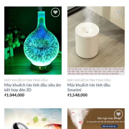
Thêm
Thêm
vào
vào
yêu
yêu
thích
thích
MÁY KHUẾCH TÁN TINH DẦU
MÁY KHUẾCH TÁN TINH DẦU
Máy khuếch tán tinh dầu siêu âm
Máy khuếch tán tinh dầu
kết hợp đèn 3D
Smarimi
₫
1,044,000
₫
1,548,000
Thêm
Thêm
vào
vào