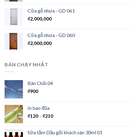
Cửa gỗ nhựa - GD 061
₫
2,000,000
Cửa gỗ nhựa - GD 060
₫
2,000,000
BÁN CHẠY NHẤT
Bàn Chải 04
₫
900
In bao đũa
₫
120
–
₫
210
Sữa tắm Dầu gội khách sạn 30ml 01