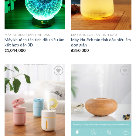
MÁY KHUẾCH TÁN TINH DẦU
MÁY KHUẾCH TÁN TINH DẦU
Máy khuếch tán tinh dầu siêu âm
Máy khuếch tán tinh dầu siêu âm
kết hợp đèn 3D
đơn giản
₫
1,044,000
₫
350,000
Thêm
Thêm
vào
vào
yêu
yêu
thích
thích