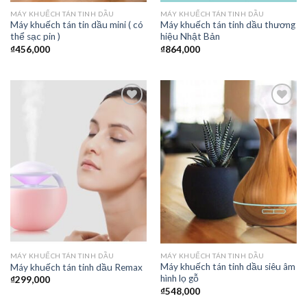
MÁY KHUẾCH TÁN TINH DẦU
MÁY KHUẾCH TÁN TINH DẦU
Máy khuếch tán tin dầu mini ( có
Máy khuếch tán tinh dầu thương
thể sạc pin )
hiệu Nhật Bản
₫
456,000
₫
864,000
Thêm
Thêm
vào
vào
yêu
yêu
thích
thích
MÁY KHUẾCH TÁN TINH DẦU
MÁY KHUẾCH TÁN TINH DẦU
Máy khuếch tán tinh dầu siêu âm
Máy khuếch tán tinh dầu Remax
hình lọ gỗ
₫
299,000
₫
548,000