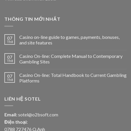
THÔNG TIN MỚI NHẤT
Casino on-line guide to games, payments, bonuses,
07
Th8
and site features
Casino On-line: Complete Manual to Contemporary
07
Th8
Gambling Sites
Casino On-line: Total Handbook to Current Gambling
07
Th8
Platforms
LIÊN HỆ SOTEL
Email:
sotel@o2bsoft.com
Điện thoại
:
0788 727476 Q.Anh