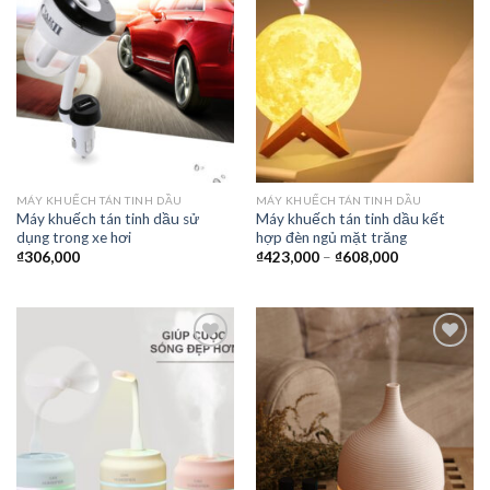
yêu
yêu
thích
thích
MÁY KHUẾCH TÁN TINH DẦU
MÁY KHUẾCH TÁN TINH DẦU
Máy khuếch tán tinh dầu sử
Máy khuếch tán tinh dầu kết
dụng trong xe hơi
hợp đèn ngủ mặt trăng
₫
306,000
₫
423,000
–
₫
608,000
Thêm
Thêm
vào
vào
yêu
yêu
thích
thích