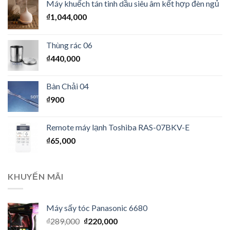
Máy khuếch tán tinh dầu siêu âm kết hợp đèn ngủ
₫
1,044,000
Thùng rác 06
₫
440,000
Bàn Chải 04
₫
900
Remote máy lạnh Toshiba RAS-07BKV-E
₫
65,000
KHUYẾN MÃI
Máy sấy tóc Panasonic 6680
₫
289,000
₫
220,000