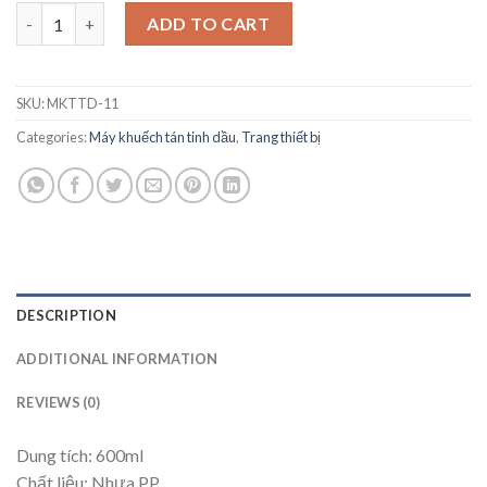
Máy khuếch tán tinh dầu siêu âm đơn giản quantity
ADD TO CART
SKU:
MKTTD-11
Categories:
Máy khuếch tán tinh dầu
,
Trang thiết bị
DESCRIPTION
ADDITIONAL INFORMATION
REVIEWS (0)
Dung tích: 600ml
Chất liệu: Nhựa PP