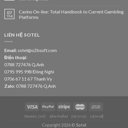
Casino On-line: Total Handbook to Current Gambling
07
Th8
Platforms
LIÊN HỆ SOTEL
Email:
sotel@o2bsoft.com
Điện thoại
:
0788 727476 Q.Anh
0795 995 998 Đông Nghi
0706 67 11 67 Thanh Vy
Zalo
: 0788 727476 Q.Anh
TRANG CHỦ
SẢN PHẨM
DỊCH VỤ
LIÊN HỆ
Copyright 2026 ©
Sotel