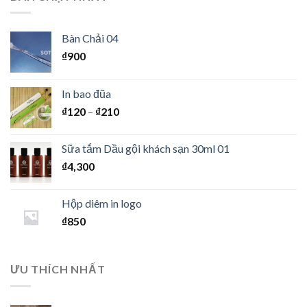
Bàn Chải 04
₫
900
In bao đũa
₫
120
–
₫
210
Sữa tắm Dầu gội khách sạn 30ml 01
₫
4,300
Hộp diêm in logo
₫
850
ƯU THÍCH NHẤT