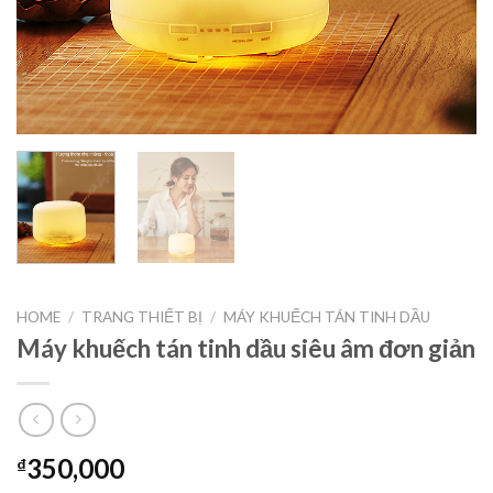
HOME
/
TRANG THIẾT BỊ
/
MÁY KHUẾCH TÁN TINH DẦU
Máy khuếch tán tinh dầu siêu âm đơn giản
350,000
₫