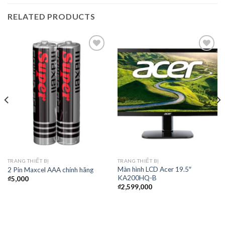
RELATED PRODUCTS
Thêm
Thêm
vào
vào
yêu
yêu
thích
thích
TRANG THIẾT BỊ
TRANG THIẾT BỊ
Màn hình LCD Acer 19.5″
2 Pin Maxcel AAA chính hãng
KA200HQ-B
₫
5,000
₫
2,599,000