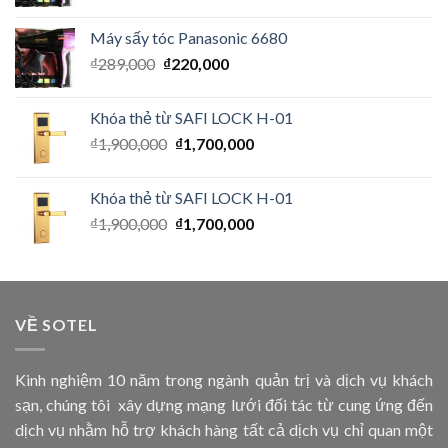
Máy sấy tóc Panasonic 6680
₫
289,000
₫
220,000
Khóa thẻ từ SAFI LOCK H-01
₫
1,900,000
₫
1,700,000
Khóa thẻ từ SAFI LOCK H-01
₫
1,900,000
₫
1,700,000
VỀ SOTEL
Kinh nghiệm 10 năm trong ngành quản trị và dịch vụ khách
sạn, chúng tôi xây dựng mạng lưới đối tác từ cung ứng đến
dịch vụ nhằm hỗ trợ khách hàng tất cả dịch vụ chỉ quan một