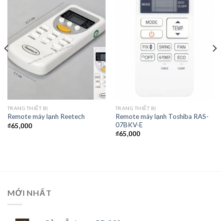
Thêm
Thêm
vào
vào
yêu
yêu
thích
thích
TRANG THIẾT BỊ
TRANG THIẾT BỊ
Remote máy lạnh Toshiba RAS-
Remote máy lạnh Reetech
07BKV-E
₫
65,000
₫
65,000
MỚI NHẤT