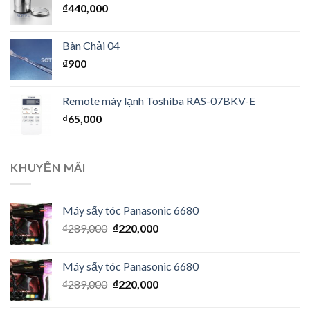
₫
440,000
Bàn Chải 04
₫
900
Remote máy lạnh Toshiba RAS-07BKV-E
₫
65,000
KHUYẾN MÃI
Máy sấy tóc Panasonic 6680
₫
289,000
₫
220,000
Máy sấy tóc Panasonic 6680
₫
289,000
₫
220,000