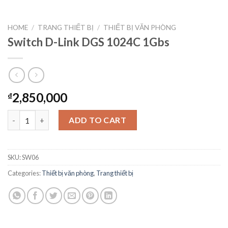
HOME
/
TRANG THIẾT BỊ
/
THIẾT BỊ VĂN PHÒNG
Switch D-Link DGS 1024C 1Gbs
2,850,000
₫
Switch D-Link DGS 1024C 1Gbs quantity
ADD TO CART
SKU:
SW06
Categories:
Thiết bị văn phòng
,
Trang thiết bị