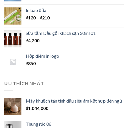
In bao đũa
₫
120
–
₫
210
Sữa tắm Dầu gội khách sạn 30ml 01
₫
4,300
Hộp diêm in logo
₫
850
ƯU THÍCH NHẤT
Máy khuếch tán tinh dầu siêu âm kết hợp đèn ngủ
₫
1,044,000
Thùng rác 06