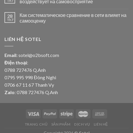
Th7
воздействует на самовосприятие
Как систематическое сравнение в сети влияет на
28
Th7
самооценку
LIÊN HỆ SOTEL
Email:
sotel@o2bsoft.com
Điện thoại
:
0788 727476 Q.Anh
0795 995 998 Đông Nghi
0706 67 11 67 Thanh Vy
Zalo
: 0788 727476 Q.Anh
TRANG CHỦ
SẢN PHẨM
DỊCH VỤ
LIÊN HỆ