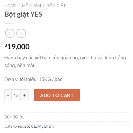
HOME
/
MỸ PHẨM
/
BỘT GIẶT
Bột giặt YES
19,000
₫
Đánh bay các vết bẩn trên quần áo, giữ cho vải luôn trắng
sáng, bền màu.
Đơn vị tối thiểu: 15KG / bao
Bột giặt YES quantity
ADD TO CART
SKU:
BG-01
Categories:
Bột giặt
,
Mỹ phẩm