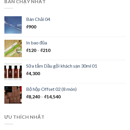
BÁN CHẠY NHẤT
Bàn Chải 04
₫
900
In bao đũa
₫
120
–
₫
210
Sữa tắm Dầu gội khách sạn 30ml 01
₫
4,300
Bộ hộp Offset 02 (8 món)
₫
8,240
–
₫
14,540
ƯU THÍCH NHẤT