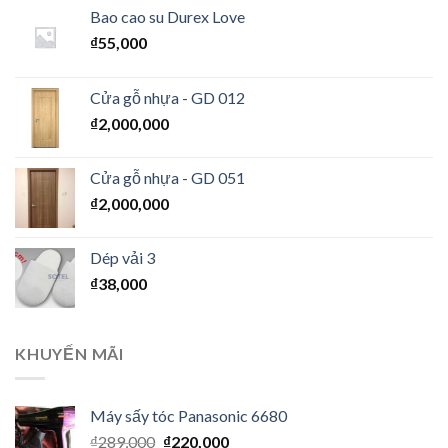
Bao cao su Durex Love
₫
55,000
Cửa gỗ nhựa - GD 012
₫
2,000,000
Cửa gỗ nhựa - GD 051
₫
2,000,000
Dép vải 3
₫
38,000
KHUYẾN MÃI
Máy sấy tóc Panasonic 6680
₫
289,000
₫
220,000