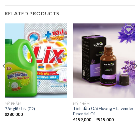
RELATED PRODUCTS
Thêm
Thêm
vào
vào
yêu
yêu
thích
thích
MỸ PHẨM
MỸ PHẨM
Tinh dầu Oải Hương – Lavender
Bột giặt Lix (02)
Essential Oil
₫
280,000
₫
159,000
–
₫
515,000