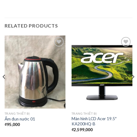
RELATED PRODUCTS
Thêm
Thêm
vào
vào
yêu
yêu
thích
thích
TRANG THIẾT BỊ
TRANG THIẾT BỊ
Màn hình LCD Acer 19.5″
Ấm đun nước 01
KA200HQ-B
₫
95,000
₫
2,599,000