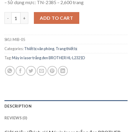
– Sử dụng mực: TN-2385 – 2,600 trang
Máy in laser trắng đen BROTHER HL-L2321D quantity
ADD TO CART
SKU:
MIB-05
Categories:
Thiết bị văn phòng
,
Trang thiết bị
Tag:
Máy in laser trắng đen BROTHER HL-L2321D
DESCRIPTION
REVIEWS (0)