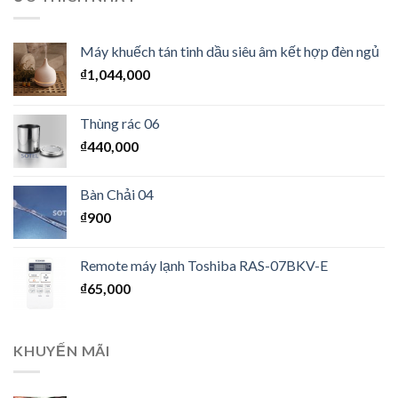
Máy khuếch tán tinh dầu siêu âm kết hợp đèn ngủ
₫
1,044,000
Thùng rác 06
₫
440,000
Bàn Chải 04
₫
900
Remote máy lạnh Toshiba RAS-07BKV-E
₫
65,000
KHUYẾN MÃI