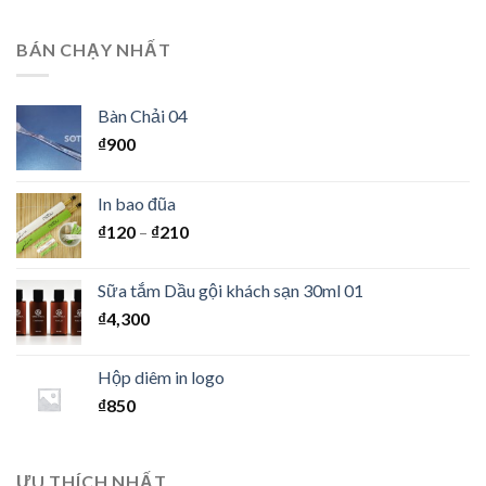
BÁN CHẠY NHẤT
Bàn Chải 04
₫
900
In bao đũa
₫
120
–
₫
210
Sữa tắm Dầu gội khách sạn 30ml 01
₫
4,300
Hộp diêm in logo
₫
850
ƯU THÍCH NHẤT