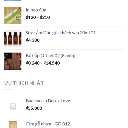
In bao đũa
₫
120
–
₫
210
Sữa tắm Dầu gội khách sạn 30ml 01
₫
4,300
Bộ hộp Offset 02 (8 món)
₫
8,240
–
₫
14,540
ƯU THÍCH NHẤT
Bao cao su Durex Love
₫
55,000
Cửa gỗ nhựa - GD 012