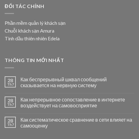
ĐỐI TÁC CHÍNH
Phần mềm quản lý khách sạn
Chuỗi khách sạn Amura
Tinh dầu thiên nhiên Edela
THÔNG TIN MỚI NHẤT
Как беспрерывный шквал сообщений
28
Th7
сказывается на нервную систему
Как непрерывное сопоставление в интернете
28
Th7
воздействует на самовосприятие
Как систематическое сравнение в сети влияет на
28
Th7
самооценку