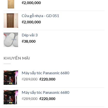
₫
2,000,000
Cửa gỗ nhựa - GD 051
₫
2,000,000
Dép vải 3
₫
38,000
KHUYẾN MÃI
Máy sấy tóc Panasonic 6680
₫
289,000
₫
220,000
Máy sấy tóc Panasonic 6680
₫
289,000
₫
220,000