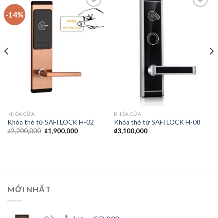
-14%
Thêm
Thêm
vào
vào
yêu
yêu
thích
thích
KHÓA CỬA
KHÓA CỬA
Khóa thẻ từ SAFI LOCK H-02
Khóa thẻ từ SAFI LOCK H-08
₫
2,200,000
₫
1,900,000
₫
3,100,000
MỚI NHẤT