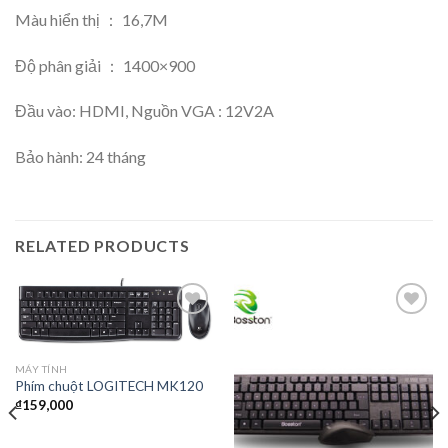
Màu hiển thị ： 16,7M
Độ phân giải ： 1400×900
Đầu vào: HDMI, Nguồn VGA : 12V2A
Bảo hành: 24 tháng
RELATED PRODUCTS
Thêm
Thêm
vào
vào
yêu
yêu
MÁY TÍNH
thích
thích
Phím chuột LOGITECH MK120
₫
159,000