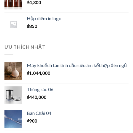
₫
4,300
Hộp diêm in logo
₫
850
ƯU THÍCH NHẤT
Máy khuếch tán tinh dầu siêu âm kết hợp đèn ngủ
₫
1,044,000
Thùng rác 06
₫
440,000
Bàn Chải 04
₫
900