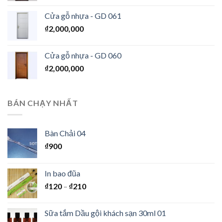
Cửa gỗ nhựa - GD 061
₫
2,000,000
Cửa gỗ nhựa - GD 060
₫
2,000,000
BÁN CHẠY NHẤT
Bàn Chải 04
₫
900
In bao đũa
₫
120
–
₫
210
Sữa tắm Dầu gội khách sạn 30ml 01