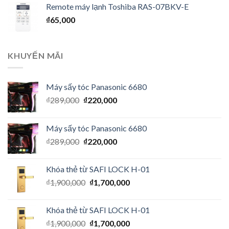
Remote máy lạnh Toshiba RAS-07BKV-E
₫
65,000
KHUYẾN MÃI
Máy sấy tóc Panasonic 6680
₫
289,000
₫
220,000
Máy sấy tóc Panasonic 6680
₫
289,000
₫
220,000
Khóa thẻ từ SAFI LOCK H-01
₫
1,900,000
₫
1,700,000
Khóa thẻ từ SAFI LOCK H-01
₫
1,900,000
₫
1,700,000