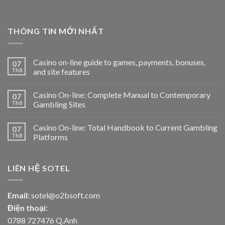
THÔNG TIN MỚI NHẤT
Casino on-line guide to games, payments, bonuses,
07
Th8
and site features
Casino On-line: Complete Manual to Contemporary
07
Th8
Gambling Sites
Casino On-line: Total Handbook to Current Gambling
07
Th8
Platforms
LIÊN HỆ SOTEL
Email:
sotel@o2bsoft.com
Điện thoại
:
0788 727476 Q.Anh