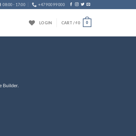
08:00 - 17:00
+47 900 99 000
0
LOGIN
CART /
₫
0
 Builder.