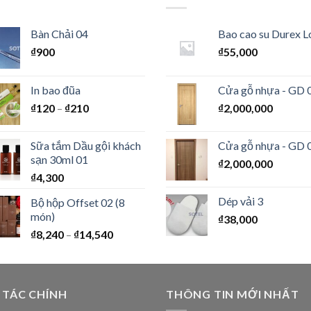
Bàn Chải 04
Bao cao su Durex L
₫
900
₫
55,000
In bao đũa
Cửa gỗ nhựa - GD 
₫
120
–
₫
210
₫
2,000,000
Sữa tắm Dầu gội khách
Cửa gỗ nhựa - GD 
sạn 30ml 01
₫
2,000,000
₫
4,300
Dép vải 3
Bộ hộp Offset 02 (8
món)
₫
38,000
₫
8,240
–
₫
14,540
 TÁC CHÍNH
THÔNG TIN MỚI NHẤT