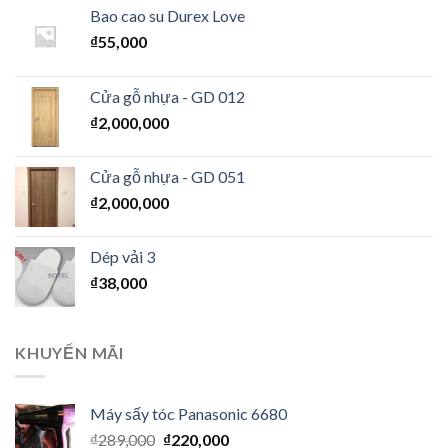
Bao cao su Durex Love
₫
55,000
Cửa gỗ nhựa - GD 012
₫
2,000,000
Cửa gỗ nhựa - GD 051
₫
2,000,000
Dép vải 3
₫
38,000
KHUYẾN MÃI
Máy sấy tóc Panasonic 6680
₫
289,000
₫
220,000