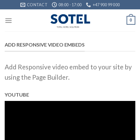
Skip
CONTACT
08:00 - 17:00
+47 900 99 000
to
content
0
ADD RESPONSIVE VIDEO EMBEDS
Add Responsive video embed to your site by
using the Page Builder.
YOUTUBE