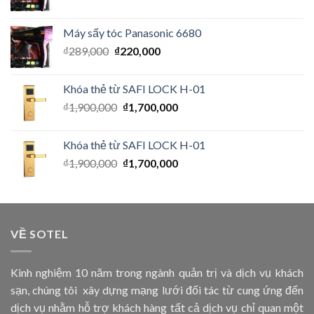
Máy sấy tóc Panasonic 6680
₫
289,000
₫
220,000
Khóa thẻ từ SAFI LOCK H-01
₫
1,900,000
₫
1,700,000
Khóa thẻ từ SAFI LOCK H-01
₫
1,900,000
₫
1,700,000
VỀ SOTEL
Kinh nghiệm 10 năm trong ngành quản trị và dịch vụ khách
sạn, chúng tôi xây dựng mạng lưới đối tác từ cung ứng đến
dịch vụ nhằm hỗ trợ khách hàng tất cả dịch vụ chỉ quan một