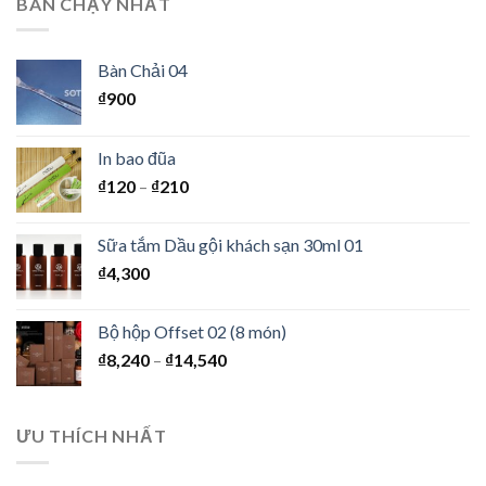
BÁN CHẠY NHẤT
Bàn Chải 04
₫
900
In bao đũa
₫
120
–
₫
210
Sữa tắm Dầu gội khách sạn 30ml 01
₫
4,300
Bộ hộp Offset 02 (8 món)
₫
8,240
–
₫
14,540
ƯU THÍCH NHẤT