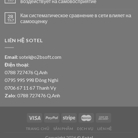
Th7
воздействует на самовосприятие
Как систематическое сравнение в сети влияет на
28
Th7
самооценку
LIÊN HỆ SOTEL
Email:
sotel@o2bsoft.com
Điện thoại
:
0788 727476 Q.Anh
0795 995 998 Đông Nghi
0706 67 11 67 Thanh Vy
Zalo
: 0788 727476 Q.Anh
TRANG CHỦ
SẢN PHẨM
DỊCH VỤ
LIÊN HỆ
Copyright 2026 ©
Sotel