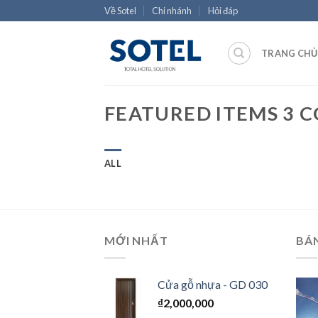
Skip
Về Sotel
Chi nhánh
Hỏi đáp
to
content
TRANG CHỦ
FEATURED ITEMS 3 
ALL
MỚI NHẤT
BÁ
Cửa gỗ nhựa - GD 030
₫
2,000,000