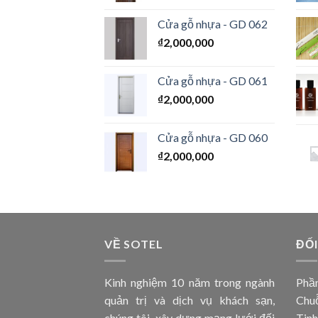
Cửa gỗ nhựa - GD 062
₫
2,000,000
Cửa gỗ nhựa - GD 061
₫
2,000,000
Cửa gỗ nhựa - GD 060
₫
2,000,000
VỀ SOTEL
ĐỐI
Kinh nghiệm 10 năm trong ngành
Phần
quản trị và dịch vụ khách sạn,
Chuỗ
chúng tôi xây dựng mạng lưới đối
Tinh