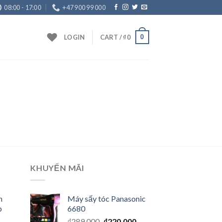
08:00 - 17:00
+47 900 99 000
0
LOGIN
CART /
₫
0
KHUYẾN MÃI
h
Máy sấy tóc Panasonic
p
6680
₫
289,000
₫
220,000