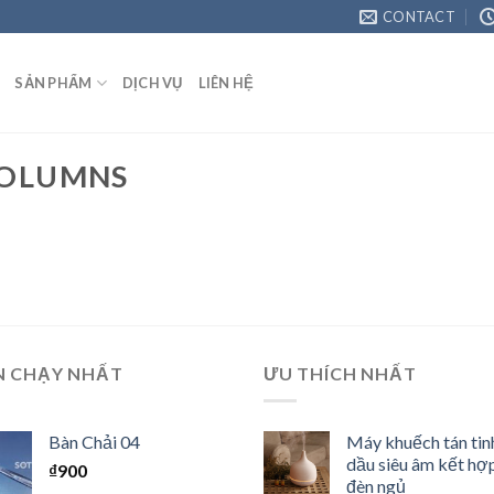
CONTACT
SẢN PHẨM
DỊCH VỤ
LIÊN HỆ
COLUMNS
N CHẠY NHẤT
ƯU THÍCH NHẤT
Bàn Chải 04
Máy khuếch tán tin
dầu siêu âm kết hợ
₫
900
đèn ngủ