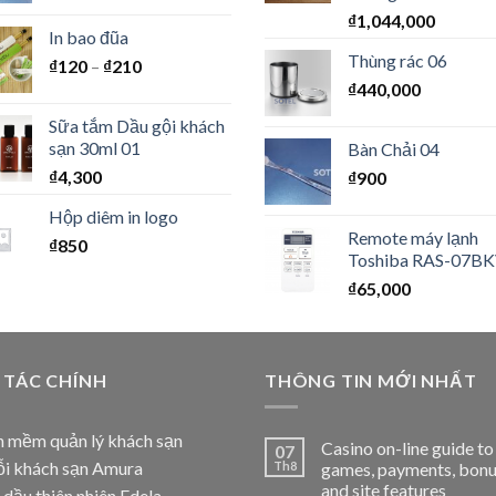
₫
1,044,000
In bao đũa
Thùng rác 06
₫
120
–
₫
210
₫
440,000
Sữa tắm Dầu gội khách
sạn 30ml 01
Bàn Chải 04
₫
4,300
₫
900
Hộp diêm in logo
Remote máy lạnh
₫
850
Toshiba RAS-07BK
₫
65,000
 TÁC CHÍNH
THÔNG TIN MỚI NHẤT
 mềm quản lý khách sạn
Casino on-line guide to
07
i khách sạn Amura
Th8
games, payments, bonu
and site features
 dầu thiên nhiên Edela