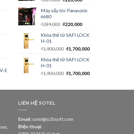
Máy sấy tóc Panasonic
6680
₫
289,000
₫
220,000
Khóa thẻ từ SAFI LOCK
H-01
₫
1,900,000
₫
1,700,000
Khóa thẻ từ SAFI LOCK
H-01
V-E
₫
1,900,000
₫
1,700,000
LIÊN HỆ SOTEL
Email:
sotel@o2bsoft.com
Điện thoại
:
ses,
0788 727476 Q.Anh