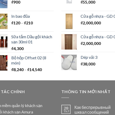
₫
900
₫
55,000
In bao đũa
Cửa gỗ nhựa - GD 
₫
120
–
₫
210
₫
2,000,000
Sữa tắm Dầu gội khách
Cửa gỗ nhựa - GD 
sạn 30ml 01
₫
2,000,000
₫
4,300
Dép vải 3
Bộ hộp Offset 02 (8
món)
₫
38,000
₫
8,240
–
₫
14,540
 TÁC CHÍNH
THÔNG TIN MỚI NHẤT
 mềm quản lý khách sạn
Как беспрерывный
28
i khách sạn Amura
Th7
шквал сообщений