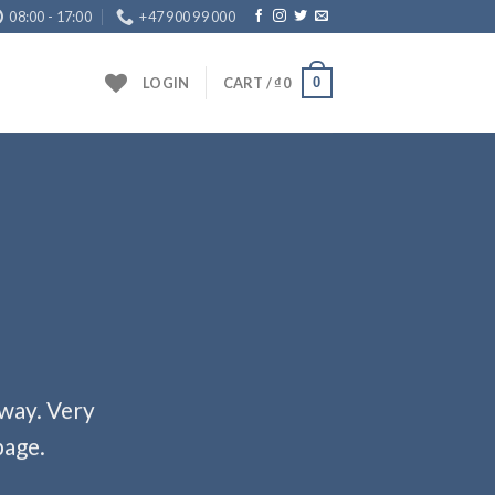
08:00 - 17:00
+47 900 99 000
0
LOGIN
CART /
₫
0
 way. Very
page.