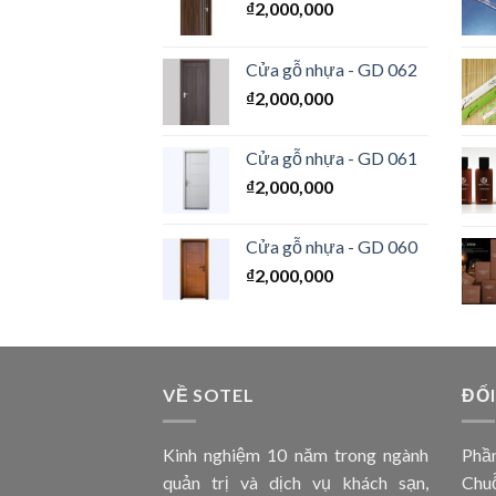
₫
2,000,000
Cửa gỗ nhựa - GD 062
₫
2,000,000
Cửa gỗ nhựa - GD 061
₫
2,000,000
Cửa gỗ nhựa - GD 060
₫
2,000,000
VỀ SOTEL
ĐỐI
Kinh nghiệm 10 năm trong ngành
Phần
quản trị và dịch vụ khách sạn,
Chuỗ