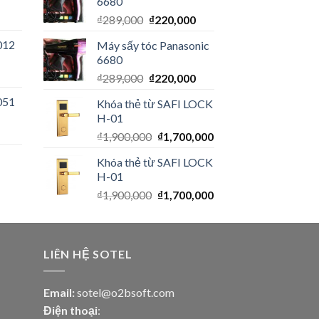
6680
₫
289,000
₫
220,000
012
Máy sấy tóc Panasonic
6680
₫
289,000
₫
220,000
051
Khóa thẻ từ SAFI LOCK
H-01
₫
1,900,000
₫
1,700,000
Khóa thẻ từ SAFI LOCK
H-01
₫
1,900,000
₫
1,700,000
LIÊN HỆ SOTEL
Email:
sotel@o2bsoft.com
Điện thoại
: