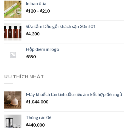
In bao đũa
₫
120
–
₫
210
Sữa tắm Dầu gội khách sạn 30ml 01
₫
4,300
Hộp diêm in logo
₫
850
ƯU THÍCH NHẤT
Máy khuếch tán tinh dầu siêu âm kết hợp đèn ngủ
₫
1,044,000
Thùng rác 06
₫
440,000