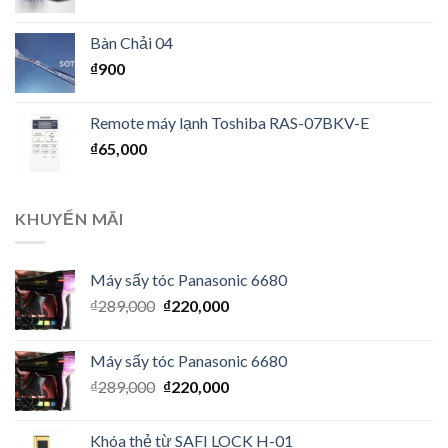
Bàn Chải 04
₫
900
Remote máy lạnh Toshiba RAS-07BKV-E
₫
65,000
KHUYẾN MÃI
Máy sấy tóc Panasonic 6680
₫
289,000
₫
220,000
Máy sấy tóc Panasonic 6680
₫
289,000
₫
220,000
Khóa thẻ từ SAFI LOCK H-01