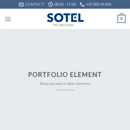
Skip
CONTACT
08:00 - 17:00
+47 900 99 000
to
content
0
PORTFOLIO ELEMENT
Showcase work or other elements