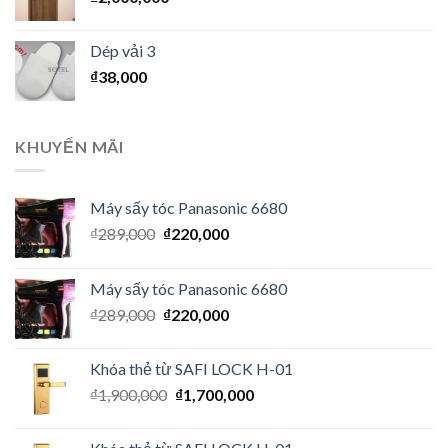
Dép vải 3
₫
38,000
KHUYẾN MÃI
Máy sấy tóc Panasonic 6680
₫
289,000
₫
220,000
Máy sấy tóc Panasonic 6680
₫
289,000
₫
220,000
Khóa thẻ từ SAFI LOCK H-01
₫
1,900,000
₫
1,700,000