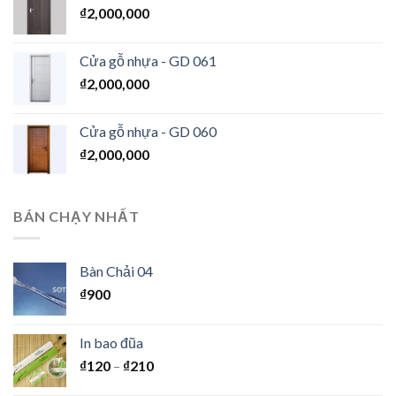
₫
2,000,000
Cửa gỗ nhựa - GD 061
₫
2,000,000
Cửa gỗ nhựa - GD 060
₫
2,000,000
BÁN CHẠY NHẤT
Bàn Chải 04
₫
900
In bao đũa
₫
120
–
₫
210