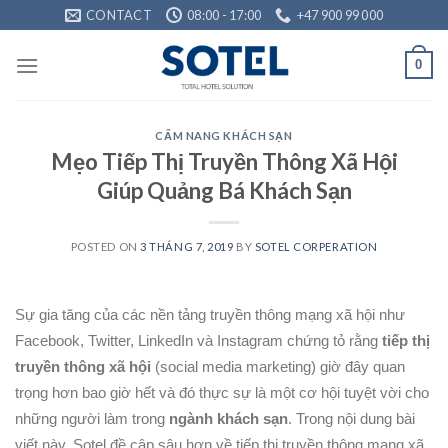
Skip
CONTACT
08:00 - 17:00
+47 900 99 000
to
content
0
CẨM NANG KHÁCH SẠN
Mẹo Tiếp Thị Truyền Thông Xã Hội
Giúp Quảng Bá Khách Sạn
POSTED ON
3 THÁNG 7, 2019
BY
SOTEL CORPERATION
Sự gia tăng của các nền tảng truyền thông mạng xã hội như
Facebook, Twitter, LinkedIn và Instagram chứng tỏ rằng
tiếp thị
truyền thông xã hội
(social media marketing) giờ đây quan
trọng hơn bao giờ hết và đó thực sự là một cơ hội tuyệt vời cho
những người làm trong
ngành khách sạn
. Trong nội dung bài
viết này, Sotel đề cập sâu hơn về tiếp thị truyền thông mạng xã