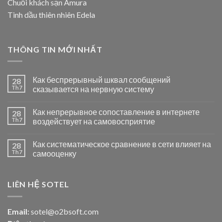
Chuỗi khách sạn Amura
Tinh dầu thiên nhiên Edela
THÔNG TIN MỚI NHẤT
Как беспрерывный шквал сообщений
28
Th7
сказывается на нервную систему
Как непрерывное сопоставление в интернете
28
Th7
воздействует на самовосприятие
Как систематическое сравнение в сети влияет на
28
Th7
самооценку
LIÊN HỆ SOTEL
Email:
sotel@o2bsoft.com