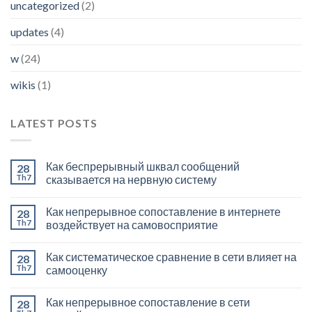
uncategorized
(2)
updates
(4)
w
(24)
wikis
(1)
LATEST POSTS
Как беспрерывный шквал сообщений
28
Th7
сказывается на нервную систему
Как непрерывное сопоставление в интернете
28
Th7
воздействует на самовосприятие
Как систематическое сравнение в сети влияет на
28
Th7
самооценку
Как непрерывное сопоставление в сети
28