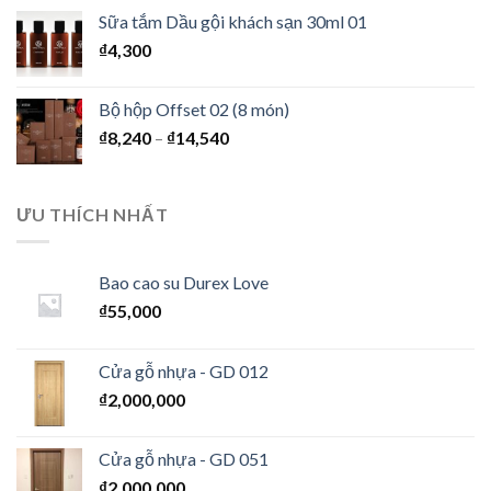
Sữa tắm Dầu gội khách sạn 30ml 01
₫
4,300
Bộ hộp Offset 02 (8 món)
₫
8,240
–
₫
14,540
ƯU THÍCH NHẤT
Bao cao su Durex Love
₫
55,000
Cửa gỗ nhựa - GD 012
₫
2,000,000
Cửa gỗ nhựa - GD 051
₫
2,000,000