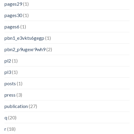
pages29
(1)
pages30
(1)
pages6
(1)
pbn1_e3vkts6gegp
(1)
pbn2_p9ugexr9wh9
(2)
pl2
(1)
pl3
(1)
posts
(1)
press
(3)
publication
(27)
q
(20)
r
(18)