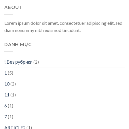
ABOUT
Lorem ipsum dolor sit amet, consectetuer adipiscing elit, sed
diam nonummy nibh euismod tincidunt.
DANH MỤC
! Без рубрики
(2)
1
(5)
10
(2)
11
(1)
6
(1)
7
(1)
ARTICLE2
(1)