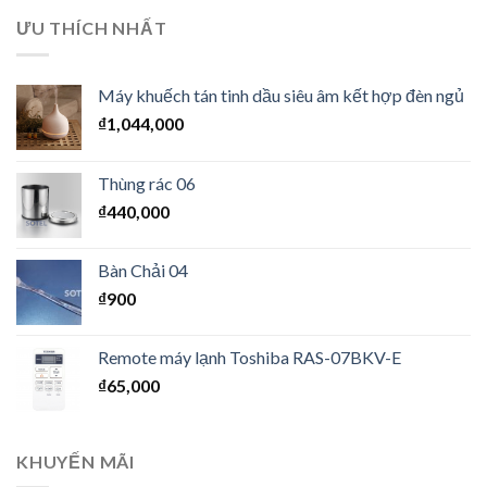
ƯU THÍCH NHẤT
Máy khuếch tán tinh dầu siêu âm kết hợp đèn ngủ
₫
1,044,000
Thùng rác 06
₫
440,000
Bàn Chải 04
₫
900
Remote máy lạnh Toshiba RAS-07BKV-E
₫
65,000
KHUYẾN MÃI