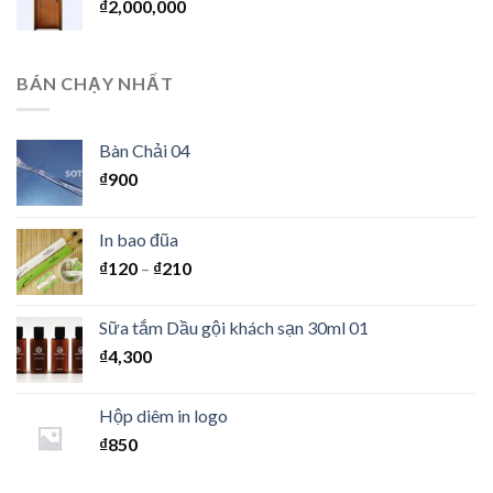
₫
2,000,000
BÁN CHẠY NHẤT
Bàn Chải 04
₫
900
In bao đũa
₫
120
–
₫
210
Sữa tắm Dầu gội khách sạn 30ml 01
₫
4,300
Hộp diêm in logo
₫
850