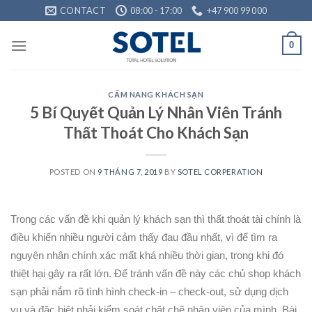
Skip
CONTACT
08:00 - 17:00
+47 900 99 000
to
content
0
CẨM NANG KHÁCH SẠN
5 Bí Quyết Quản Lý Nhân Viên Tránh
Thất Thoát Cho Khách Sạn
POSTED ON
9 THÁNG 7, 2019
BY
SOTEL CORPERATION
Trong các vấn đề khi quản lý khách sạn thì thất thoát tài chính là
điều khiến nhiều người cảm thấy đau đầu nhất, vì để tìm ra
nguyên nhân chính xác mất khá nhiều thời gian, trong khi đó
thiệt hại gây ra rất lớn. Để tránh vấn đề này các chủ shop khách
sạn phải nắm rõ tình hình check-in – check-out, sử dụng dịch
vụ và đặc biệt phải kiểm soát chặt chẽ nhân viên của mình. Bài