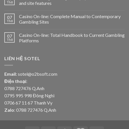
Th8
and site features
Casino On-line: Complete Manual to Contemporary
07
Th8
Gambling Sites
Casino On-line: Total Handbook to Current Gambling
07
Th8
Platforms
LIÊN HỆ SOTEL
Email:
sotel@o2bsoft.com
Điện thoại
:
0788 727476 Q.Anh
0795 995 998 Đông Nghi
0706 67 11 67 Thanh Vy
Zalo
: 0788 727476 Q.Anh