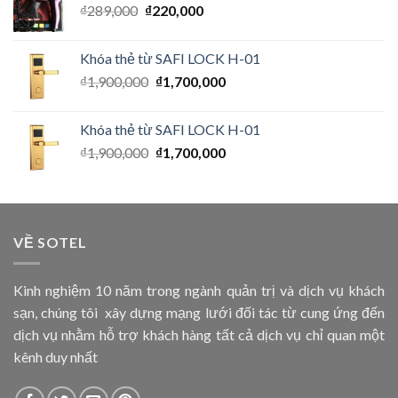
₫
289,000
₫
220,000
Khóa thẻ từ SAFI LOCK H-01
₫
1,900,000
₫
1,700,000
Khóa thẻ từ SAFI LOCK H-01
₫
1,900,000
₫
1,700,000
VỀ SOTEL
Kinh nghiệm 10 năm trong ngành quản trị và dịch vụ khách
sạn, chúng tôi xây dựng mạng lưới đối tác từ cung ứng đến
dịch vụ nhằm hỗ trợ khách hàng tất cả dịch vụ chỉ quan một
kênh duy nhất