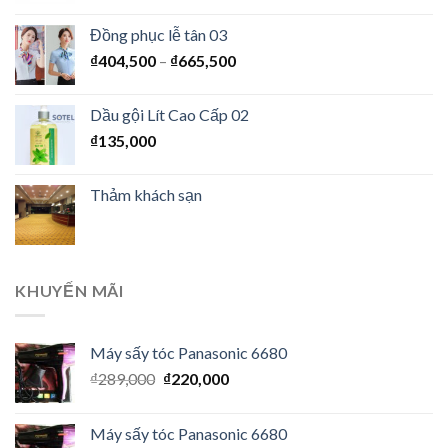
Đồng phục lễ tân 03
₫
404,500
–
₫
665,500
Dầu gội Lít Cao Cấp 02
₫
135,000
Thảm khách sạn
KHUYẾN MÃI
Máy sấy tóc Panasonic 6680
₫
289,000
₫
220,000
Máy sấy tóc Panasonic 6680