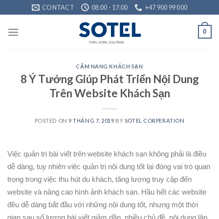
Skip
CONTACT
08:00 - 17:00
+47 900 99 000
to
content
0
CẨM NANG KHÁCH SẠN
8 Ý Tưởng Giúp Phát Triển Nội Dung
Trên Website Khách Sạn
POSTED ON
9 THÁNG 7, 2019
BY
SOTEL CORPERATION
Việc quản trị bài viết trên website khách sạn không phải là điều
dễ dàng, tuy nhiên việc quản trị nội dung tốt lại đóng vai trò quan
trọng trong việc thu hút du khách, tăng lượng truy cập đến
website và nâng cao hình ảnh khách sạn. Hầu hết các website
đều dễ dàng bắt đầu với những nội dung tốt, nhưng một thời
gian sau số lượng bài viết giảm dần, nhiều chủ đề, nội dung lặp