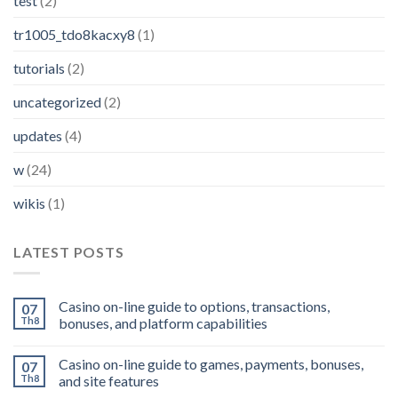
test
(2)
tr1005_tdo8kacxy8
(1)
tutorials
(2)
uncategorized
(2)
updates
(4)
w
(24)
wikis
(1)
LATEST POSTS
Casino on-line guide to options, transactions,
07
Th8
bonuses, and platform capabilities
Casino on-line guide to games, payments, bonuses,
07
Th8
and site features