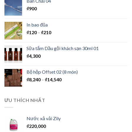
Bàn Chải 04
₫
900
In bao đũa
₫
120
–
₫
210
Sữa tắm Dầu gội khách sạn 30ml 01
₫
4,300
Bộ hộp Offset 02 (8 món)
₫
8,240
–
₫
14,540
ƯU THÍCH NHẤT
Nước xả vải Zily
₫
220,000