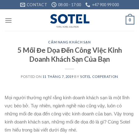
Skip
CONTACT
08:00 - 17:00
+47 900 99 000
to
content
0
CẨM NANG KHÁCH SẠN
5 Mối Đe Dọa Đến Công Việc Kinh
Doanh Khách Sạn Của Bạn
POSTED ON
11 THÁNG 7, 2019
BY
SOTEL CORPERATION
Mọi người thường nghĩ rằng kinh doanh khách sạn là một lĩnh
vực béo bở. Tuy nhiên, ngành nghề nào cũng vậy, luôn có
những mối đe dọa đến công việc kinh doanh của bạn. Vậy trong
kinh doanh khách sạn, những mối đe dọa đó là gì? Cùng Sotel
tìm hiểu trong bài viết dưới đây nhé.