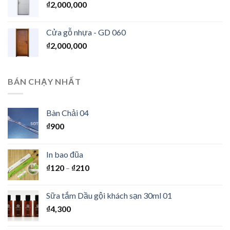
₫
2,000,000
Cửa gỗ nhựa - GD 060
₫
2,000,000
BÁN CHẠY NHẤT
Bàn Chải 04
₫
900
In bao đũa
₫
120
–
₫
210
Sữa tắm Dầu gội khách sạn 30ml 01
₫
4,300