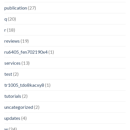
publication
(27)
q
(20)
r
(18)
reviews
(19)
ru6405_fen702190x4
(1)
services
(13)
test
(2)
tr1005_tdo8kacxy8
(1)
tutorials
(2)
uncategorized
(2)
updates
(4)
w
(24)