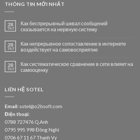
THÔNG TIN MỚI NHẤT
Как беспрерывный шквал сообщений
28
Th7
сказывается на нервную систему
Как непрерывное сопоставление в интернете
28
Th7
воздействует на самовосприятие
Как систематическое сравнение в сети влияет на
28
Th7
самооценку
LIÊN HỆ SOTEL
Email:
sotel@o2bsoft.com
Điện thoại
:
0788 727476 Q.Anh
0795 995 998 Đông Nghi
0706 67 11 67 Thanh Vy