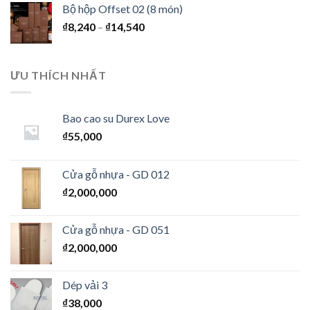
Bộ hộp Offset 02 (8 món)
₫
8,240
–
₫
14,540
ƯU THÍCH NHẤT
Bao cao su Durex Love
₫
55,000
Cửa gỗ nhựa - GD 012
₫
2,000,000
Cửa gỗ nhựa - GD 051
₫
2,000,000
Dép vải 3
₫
38,000