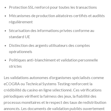
Protection SSL renforcé pour toutes les transactions
Mécanismes de production aléatoires certifiés et audités
régulièrement
Sécurisation des informations privées conforme au
standard UE
Distinction des argents utilisateurs des comptes
opérationnels
Politiques anti-blanchiment et validation personnelle
strictes
Les validations autonomes d’organismes spécialisés comme
eCOGRA ou Technical Systems Testing renforcent la
crédibilité du casino en ligne sélectionné. Ces vérifications
périodiques vérifient la fairness des jeux, la fiabilité des
processus monétaires et le respect des taux de redistribution
annoncés. Les documents de validation publiés ouvertement