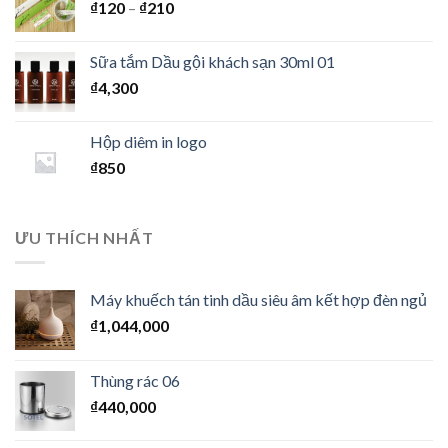
₫
120
–
₫
210
Sữa tắm Dầu gội khách sạn 30ml 01
₫
4,300
Hộp diêm in logo
₫
850
ƯU THÍCH NHẤT
Máy khuếch tán tinh dầu siêu âm kết hợp đèn ngủ
₫
1,044,000
Thùng rác 06
₫
440,000