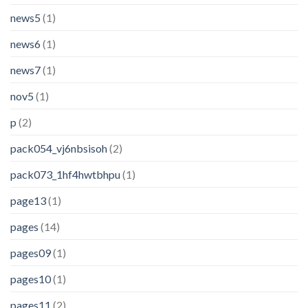
news5
(1)
news6
(1)
news7
(1)
nov5
(1)
p
(2)
pack054_vj6nbsisoh
(2)
pack073_1hf4hwtbhpu
(1)
page13
(1)
pages
(14)
pages09
(1)
pages10
(1)
pages11
(2)