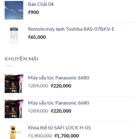
Bàn Chải 04
₫
900
Remote máy lạnh Toshiba RAS-07BKV-E
₫
65,000
KHUYẾN MÃI
Máy sấy tóc Panasonic 6680
₫
289,000
₫
220,000
Máy sấy tóc Panasonic 6680
₫
289,000
₫
220,000
Khóa thẻ từ SAFI LOCK H-01
₫
1,900,000
₫
1,700,000