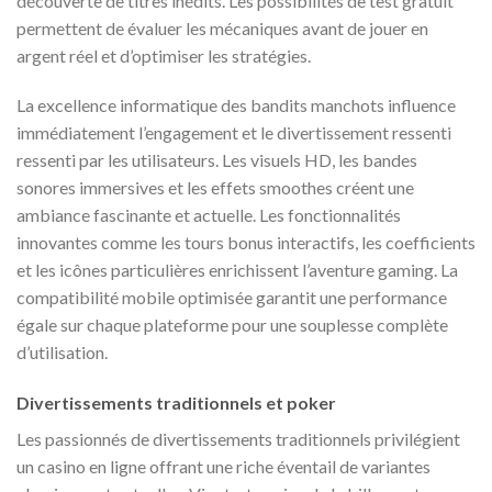
découverte de titres inédits. Les possibilités de test gratuit
permettent de évaluer les mécaniques avant de jouer en
argent réel et d’optimiser les stratégies.
La excellence informatique des bandits manchots influence
immédiatement l’engagement et le divertissement ressenti
ressenti par les utilisateurs. Les visuels HD, les bandes
sonores immersives et les effets smoothes créent une
ambiance fascinante et actuelle. Les fonctionnalités
innovantes comme les tours bonus interactifs, les coefficients
et les icônes particulières enrichissent l’aventure gaming. La
compatibilité mobile optimisée garantit une performance
égale sur chaque plateforme pour une souplesse complète
d’utilisation.
Divertissements traditionnels et poker
Les passionnés de divertissements traditionnels privilégient
un casino en ligne offrant une riche éventail de variantes