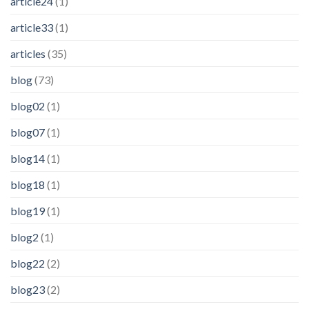
article24
(1)
article33
(1)
articles
(35)
blog
(73)
blog02
(1)
blog07
(1)
blog14
(1)
blog18
(1)
blog19
(1)
blog2
(1)
blog22
(2)
blog23
(2)