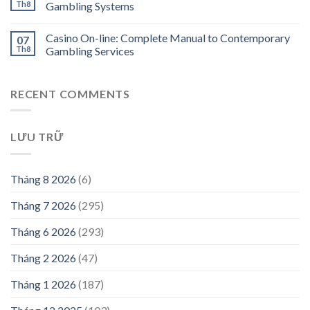
Th8
Gambling Systems
Casino On-line: Complete Manual to Contemporary
07
Th8
Gambling Services
RECENT COMMENTS
LƯU TRỮ
Tháng 8 2026
(6)
Tháng 7 2026
(295)
Tháng 6 2026
(293)
Tháng 2 2026
(47)
Tháng 1 2026
(187)