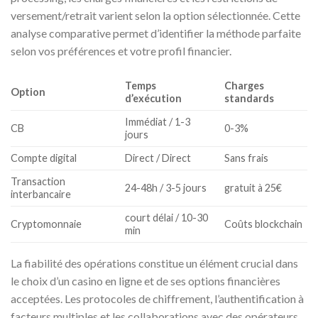
versement/retrait varient selon la option sélectionnée. Cette
analyse comparative permet d’identifier la méthode parfaite
selon vos préférences et votre profil financier.
Temps
Charges
Option
d’exécution
standards
Immédiat / 1-3
CB
0-3%
jours
Compte digital
Direct / Direct
Sans frais
Transaction
24-48h / 3-5 jours
gratuit à 25€
interbancaire
court délai / 10-30
Cryptomonnaie
Coûts blockchain
min
La fiabilité des opérations constitue un élément crucial dans
le choix d’un casino en ligne et de ses options financières
acceptées. Les protocoles de chiffrement, l’authentification à
facteurs multiples et les collaborations avec des opérateurs