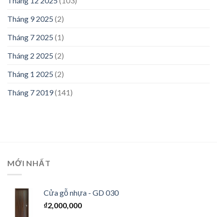
Tháng 12 2025
(103)
Tháng 9 2025
(2)
Tháng 7 2025
(1)
Tháng 2 2025
(2)
Tháng 1 2025
(2)
Tháng 7 2019
(141)
MỚI NHẤT
Cửa gỗ nhựa - GD 030
₫
2,000,000