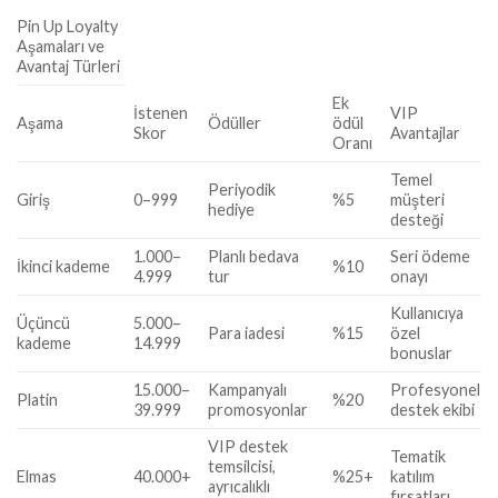
Pin Up Loyalty
Aşamaları ve
Avantaj Türleri
Ek
İstenen
VIP
Aşama
Ödüller
ödül
Skor
Avantajlar
Oranı
Temel
Periyodik
Giriş
0–999
%5
müşteri
hediye
desteği
1.000–
Planlı bedava
Seri ödeme
İkinci kademe
%10
4.999
tur
onayı
Kullanıcıya
Üçüncü
5.000–
Para iadesi
%15
özel
kademe
14.999
bonuslar
15.000–
Kampanyalı
Profesyonel
Platin
%20
39.999
promosyonlar
destek ekibi
VIP destek
Tematik
temsilcisi,
Elmas
40.000+
%25+
katılım
ayrıcalıklı
fırsatları