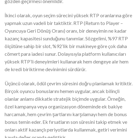
gözden geçirmesi önemlidir.
İkinci olarak, oyun seçim sürecini yüksek RTP oranlarına göre
yapmak uzun vadeli bir taktiktir. RTP (Return to Player –
Oyuncuya Geri Dönüş Oranı) oranı, bir deneyimin ne kadar
kazanç kapasitesi sunduğunu tanımlar. Sözgelimi, %97 RTP
ölçütüne sahip bir slot, %92’lik bir makineye göre çok daha
cömert para iadesi sunur. Dolayısıyla platform kullanıcıları
yüksek RTP’li deneyimleri kullanarak hem dengeye alır hem
de kredi biriktirme devinimini sürdürür.
Üçüncü olarak, ödül çevrim süresini doğru planlamak kritiktir.
Birçok oyuncu bonuslarını hemen uygular, ancak bilinçli
olanlar anlamı dikkatle stratejik biçimde uygular. Örneğin,
özel kampanya veya organizasyon döneminde ek bakiye
harcamak, hem çevrim şartlarını karşılamayı hem de bonus
bonus temin eder. Ek fırsatların son süresini takip etmek ve
onları aktif kazançlı periyotlarda kullanmak, getiri verimini
kayda değer oranda geliştirir.