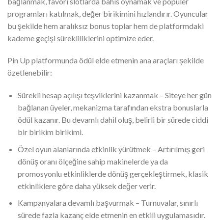
bağlanmak, favori slotlarda bahis oynamak ve popüler
programları katılmak, değer birikimini hızlandırır. Oyuncular
bu şekilde hem aralıksız bonus toplar hem de platformdaki
kademe geçişi sürekliliklerini optimize eder.
Pin Up platformunda ödül elde etmenin ana araçları şekilde
özetlenebilir:
Sürekli hesap açılışı teşviklerini kazanmak – Siteye her gün
bağlanan üyeler, mekanizma tarafından ekstra bonuslarla
ödül kazanır. Bu devamlı dahil oluş, belirli bir sürede ciddi
bir birikim birikimi.
Özel oyun alanlarında etkinlik yürütmek – Artırılmış geri
dönüş oranı ölçeğine sahip makinelerde ya da
promosyonlu etkinliklerde dönüş gerçekleştirmek, klasik
etkinliklere göre daha yüksek değer verir.
Kampanyalara devamlı başvurmak – Turnuvalar, sınırlı
sürede fazla kazanç elde etmenin en etkili uygulamasıdır.