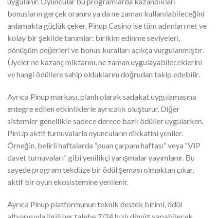
uygulanır. Oyuncular bu programlarda kazandıkları
bonusların gerçek oranını ya da ne zaman kullanılabileceğini
anlamakta güçlük çeker. Pinup Casino ise tüm adımları net ve
kolay bir şekilde tanımlar: birikim edinme seviyeleri,
dönüşüm değerleri ve bonus kuralları açıkça vurgulanmıştır.
Üyeler ne kazanç miktarını, ne zaman uygulayabileceklerini
ve hangi ödüllere sahip olduklarını doğrudan takip edebilir.
Ayrıca Pinup markası, planlı olarak sadakat uygulamasına
entegre edilen etkinliklerle ayrıcalık oluşturur. Diğer
sistemler genellikle sadece derece bazlı ödüller uygularken,
PinUp aktif turnuvalarla oyuncuların dikkatini yeniler.
Örneğin, belirli haftalarda “puan çarpanı haftası” veya “VIP
davet turnuvaları” gibi yenilikçi yarışmalar yayımlanır. Bu
sayede program tekdüze bir ödül şeması olmaktan çıkar,
aktif bir oyun ekosistemine yenilenir.
Ayrıca Pinup platformunun teknik destek birimi, ödül
altyapısıyla ilgili her talebe 7/24 hızlı dönüş yapabilecek