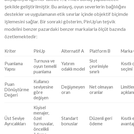
şekilde geliştirilmiştir. Bu anlayış, oyun severlerin bağlılığını
destekler ve uygulamanın etik sınırlar içinde objektif biçimde
işlemesini sağlar. Bir sonraki gösterim, PinUp’un teşvik
modelini benzer pazardaki benzer markalarla ölçüt bazında
özetlemektedir:
Kriter
PinUp
Alternatif A
Platform B
Marka
Turnuva ve
Slot
Puanlama
Yatırım
Kısıtlı
oyun temelli
çevrimiyle
Yapısı
odaklı model
seçimi
puanlama
sınırlı
Kullanıcı
Puan
seviyesine
Değişmeyen
Net olmayan
Limitle
Dönüştürme
göre
oran
oranlar
açıkla
Değeri
değişen
Kişisel
menajer,
Üst Seviye
özel
Standart
Düzenli geri
Kısıtlı 
Ayrıcalıkları
turnuvalar,
bonuslar
ödeme
avantaj
öncelikli