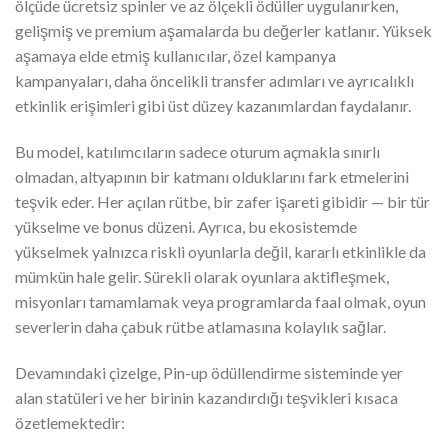
ölçüde ücretsiz spinler ve az ölçekli ödüller uygulanırken,
gelişmiş ve premium aşamalarda bu değerler katlanır. Yüksek
aşamaya elde etmiş kullanıcılar, özel kampanya
kampanyaları, daha öncelikli transfer adımları ve ayrıcalıklı
etkinlik erişimleri gibi üst düzey kazanımlardan faydalanır.
Bu model, katılımcıların sadece oturum açmakla sınırlı
olmadan, altyapının bir katmanı olduklarını fark etmelerini
teşvik eder. Her açılan rütbe, bir zafer işareti gibidir — bir tür
yükselme ve bonus düzeni. Ayrıca, bu ekosistemde
yükselmek yalnızca riskli oyunlarla değil, kararlı etkinlikle da
mümkün hale gelir. Sürekli olarak oyunlara aktifleşmek,
misyonları tamamlamak veya programlarda faal olmak, oyun
severlerin daha çabuk rütbe atlamasına kolaylık sağlar.
Devamındaki çizelge, Pin-up ödüllendirme sisteminde yer
alan statüleri ve her birinin kazandırdığı teşvikleri kısaca
özetlemektedir: