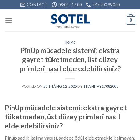
Skip
CONTACT
08:00 - 17:00
+47 900 99 000
to
content
0
NOV5
PinUp mücadele sistemi: ekstra
gayret tüketmeden, üst düzey
primleri nasıl elde edebilirsiniz?
POSTED ON
23 THÁNG 12, 2025
BY
THANHVY17082001
PinUp mücadele sistemi: ekstra gayret
tüketmeden, üst düzey primleri nasıl
elde edebilirsiniz?
Pinup sadık kalma yapısı, sadece ödül elde etmekle kalmayan,