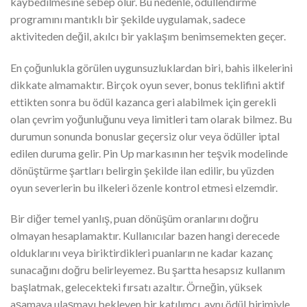
kaybedilmesine sebep olur. Bu nedenle, ödüllendirme
programını mantıklı bir şekilde uygulamak, sadece
aktiviteden değil, akılcı bir yaklaşım benimsemekten geçer.
En çoğunlukla görülen uygunsuzluklardan biri, bahis ilkelerini
dikkate almamaktır. Birçok oyun sever, bonus teklifini aktif
ettikten sonra bu ödül kazanca geri alabilmek için gerekli
olan çevrim yoğunluğunu veya limitleri tam olarak bilmez. Bu
durumun sonunda bonuslar geçersiz olur veya ödüller iptal
edilen duruma gelir. Pin Up markasının her teşvik modelinde
dönüştürme şartları belirgin şekilde ilan edilir, bu yüzden
oyun severlerin bu ilkeleri özenle kontrol etmesi elzemdir.
Bir diğer temel yanlış, puan dönüşüm oranlarını doğru
olmayan hesaplamaktır. Kullanıcılar bazen hangi derecede
olduklarını veya biriktirdikleri puanların ne kadar kazanç
sunacağını doğru belirleyemez. Bu şartta hesapsız kullanım
başlatmak, gelecekteki fırsatı azaltır. Örneğin, yüksek
aşamaya ulaşmayı bekleyen bir katılımcı, aynı ödül birimiyle