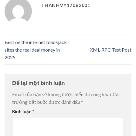
THANHVY17082001
Best on the internet blackjack
sites the real deal money in
XML-RPC Test Post
2025
Để lại một bình luận
Email của bạn sẽ không được hiển thị công khai.
Các
trường bắt buộc được đánh dấu
*
Bình luận
*