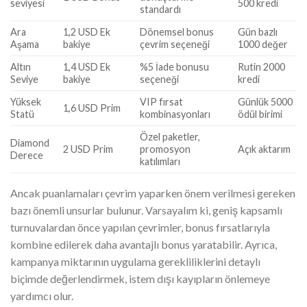
seviyesi
500 kredi
standardı
Ara
1,2 USD Ek
Dönemsel bonus
Gün bazlı
Aşama
bakiye
çevrim seçeneği
1000 değer
Altın
1,4 USD Ek
%5 İade bonusu
Rutin 2000
Seviye
bakiye
seçeneği
kredi
Yüksek
VIP fırsat
Günlük 5000
1,6 USD Prim
Statü
kombinasyonları
ödül birimi
Özel paketler,
Diamond
2 USD Prim
promosyon
Açık aktarım
Derece
katılımları
Ancak puanlamaları çevrim yaparken önem verilmesi gereken
bazı önemli unsurlar bulunur. Varsayalım ki, geniş kapsamlı
turnuvalardan önce yapılan çevrimler, bonus fırsatlarıyla
kombine edilerek daha avantajlı bonus yaratabilir. Ayrıca,
kampanya miktarının uygulama gerekliliklerini detaylı
biçimde değerlendirmek, istem dışı kayıpların önlemeye
yardımcı olur.