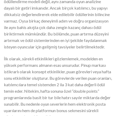
ödüllendirme modeli değil, aynı zamanda oyun analizine
dayalı bir getiri imkanıdır. Ancak birçok katılımcı, bu yapıyı
dikkatsiz değerlendirerek elde edilebilir ödüllerinin bilincine
varmaz. Oysa birkaç deneyimli adım ve doğru organizasyon
ile aynı bahis akışta çok daha zengin kazanç dahası ödül
biriktirmek mümkündür. Bu bölümde, puan artırma düzeyini
artırmak ve ödül sistemlerinden en iyi şekilde faydalanmak
isteyen oyuncular için gelişmiş tavsiyeler belirtilmektedir.
İlk olarak, sürekli etkinlikleri gözlemlemek, modelden en
yüksek performans almanın esas unsurudur. Pinup markası
istikrarlı olarak konsept etkinlikler, puan görevleri veya hafta
sonu etkinlikler oluşturur. Bu görevlerde verilen puan oranları,
katılımcılara temel sistemden 2 ila 3 kat daha değerli ödül
temin eder. Nitekim, hafta sonuna özel “double points”
programlarında basit bir tur bile hatırı sayılır miktarda değer
sunabilir. Bu nedenle oyun severlerin hem elektronik posta
uyarılarını hem de platformun bonus sekmesini sürekli