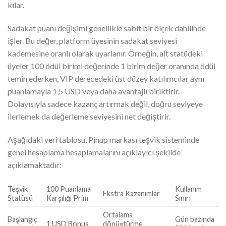
kılar.
Sadakat puanı değişimi genellikle sabit bir ölçek dahilinde
işler. Bu değer, platform üyesinin sadakat seviyesi
kademesine oranlı olarak uyarlanır. Örneğin, alt statüdeki
üyeler 100 ödül birimi değerinde 1 birim değer oranında ödül
temin ederken, VIP derecedeki üst düzey katılımcılar aynı
puanlamayla 1,5 USD veya daha avantajlı biriktirir.
Dolayısıyla sadece kazanç artırmak değil, doğru seviyeye
ilerlemek da değerleme seviyesini net değiştirir.
Aşağıdaki veri tablosu, Pinup markası teşvik sisteminde
genel hesaplama hesaplamalarını açıklayıcı şekilde
açıklamaktadır:
Teşvik
100 Puanlama
Kullanım
Ekstra Kazanımlar
Statüsü
Karşılığı Prim
Sınırı
Ortalama
Başlangıç
Gün bazında
1 USD Bonus
dönüştürme