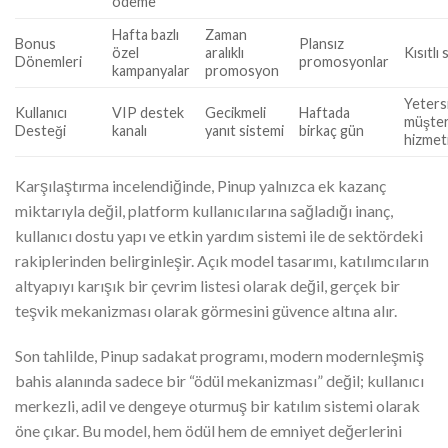
ödeme
Hafta bazlı
Zaman
Bonus
Plansız
özel
aralıklı
Kısıtlı 
Dönemleri
promosyonlar
kampanyalar
promosyon
Yeters
Kullanıcı
VIP destek
Gecikmeli
Haftada
müşter
Desteği
kanalı
yanıt sistemi
birkaç gün
hizmet
Karşılaştırma incelendiğinde, Pinup yalnızca ek kazanç
miktarıyla değil, platform kullanıcılarına sağladığı inanç,
kullanıcı dostu yapı ve etkin yardım sistemi ile de sektördeki
rakiplerinden belirginleşir. Açık model tasarımı, katılımcıların
altyapıyı karışık bir çevrim listesi olarak değil, gerçek bir
teşvik mekanizması olarak görmesini güvence altına alır.
Son tahlilde, Pinup sadakat programı, modern modernleşmiş
bahis alanında sadece bir “ödül mekanizması” değil; kullanıcı
merkezli, adil ve dengeye oturmuş bir katılım sistemi olarak
öne çıkar. Bu model, hem ödül hem de emniyet değerlerini