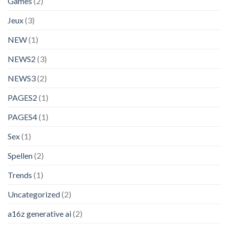
Games
(2)
Jeux
(3)
NEW
(1)
NEWS2
(3)
NEWS3
(2)
PAGES2
(1)
PAGES4
(1)
Sex
(1)
Spellen
(2)
Trends
(1)
Uncategorized
(2)
a16z generative ai
(2)