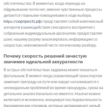
обстоятельства. В моментах, когда периода на
обдумывание почти нет, именно чувственные процессы
делаются главными помощниками в ходе выбора.
https://сюрприз31.рф/
представляет собой комплексный
алгоритм взаимодействия сенсорного восприятия с
собранным индивидуальным арсеналом, предоставляя
шанс нашему разуму анализировать информацию со
скоростью, невозможной чисто логическому разбору.
Почему скорость решений зачастую
значимее идеальной аккуратности
В острых обстоятельствах задержка может оказаться
фатальным. В момент когда управляющий транспортом
замечает преграду на пути или хирург наталкивается с
неожиданным проблемой во время процедуры, срока на
детальное анализ банально не имеется. Maxbet казино
включается мгновенно, инициируя последовательность
биохимических откликов, которые активизируют целый