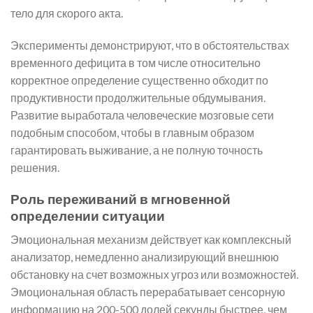
тело для скорого акта.
Эксперименты демонстрируют, что в обстоятельствах
временного дефицита в том числе относительно
корректное определение существенно обходит по
продуктивности продолжительные обдумывания.
Развитие выработала человеческие мозговые сети
подобным способом, чтобы в главным образом
гарантировать выживание, а не полную точность
решения.
Роль переживаний в мгновенной
определении ситуации
Эмоциональная механизм действует как комплексный
анализатор, немедленно анализирующий внешнюю
обстановку на счет возможных угроз или возможностей.
Эмоциональная область перерабатывает сенсорную
информацию на 200-500 долей секунды быстрее, чем