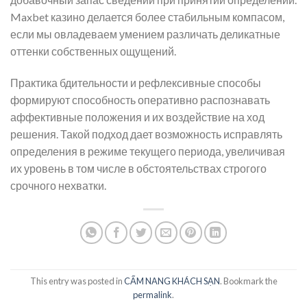
Maxbet казино делается более стабильным компасом,
если мы овладеваем умением различать деликатные
оттенки собственных ощущений.
Практика бдительности и рефлексивные способы
формируют способность оперативно распознавать
аффективные положения и их воздействие на ход
решения. Такой подход дает возможность исправлять
определения в режиме текущего периода, увеличивая
их уровень в том числе в обстоятельствах строгого
срочного нехватки.
This entry was posted in
CẨM NANG KHÁCH SẠN
. Bookmark the
permalink
.