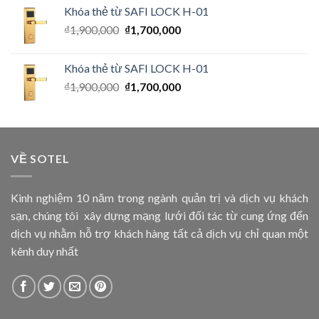
Khóa thẻ từ SAFI LOCK H-01
₫
1,900,000
₫
1,700,000
Khóa thẻ từ SAFI LOCK H-01
₫
1,900,000
₫
1,700,000
VỀ SOTEL
Kinh nghiệm 10 năm trong ngành quản trị và dịch vụ khách
sạn, chúng tôi xây dựng mạng lưới đối tác từ cung ứng đến
dịch vụ nhằm hỗ trợ khách hàng tất cả dịch vụ chỉ quan một
kênh duy nhất