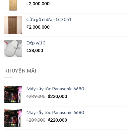
₫
2,000,000
Cửa gỗ nhựa - GD 051
₫
2,000,000
Dép vải 3
₫
38,000
KHUYẾN MÃI
Máy sấy tóc Panasonic 6680
₫
289,000
₫
220,000
Máy sấy tóc Panasonic 6680
₫
289,000
₫
220,000