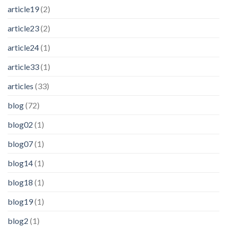
article19
(2)
article23
(2)
article24
(1)
article33
(1)
articles
(33)
blog
(72)
blog02
(1)
blog07
(1)
blog14
(1)
blog18
(1)
blog19
(1)
blog2
(1)