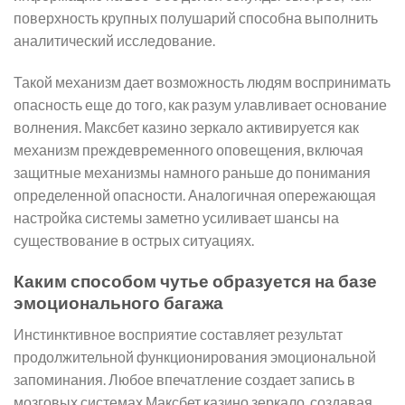
поверхность крупных полушарий способна выполнить
аналитический исследование.
Такой механизм дает возможность людям воспринимать
опасность еще до того, как разум улавливает основание
волнения. Максбет казино зеркало активируется как
механизм преждевременного оповещения, включая
защитные механизмы намного раньше до понимания
определенной опасности. Аналогичная опережающая
настройка системы заметно усиливает шансы на
существование в острых ситуациях.
Каким способом чутье образуется на базе
эмоционального багажа
Инстинктивное восприятие составляет результат
продолжительной функционирования эмоциональной
запоминания. Любое впечатление создает запись в
мозговых системах Максбет казино зеркало, создавая