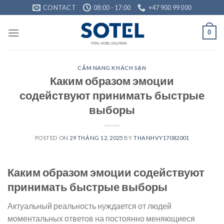
Skip
CONTACT
08:00 - 17:00
+47 900 99 000
to
content
0
CẨM NANG KHÁCH SẠN
Каким образом эмоции
содействуют принимать быстрые
выборы
POSTED ON
29 THÁNG 12, 2025
BY
THANHVY17082001
Каким образом эмоции содействуют
принимать быстрые выборы
Актуальный реальность нуждается от людей
моментальных ответов на постоянно меняющиеся