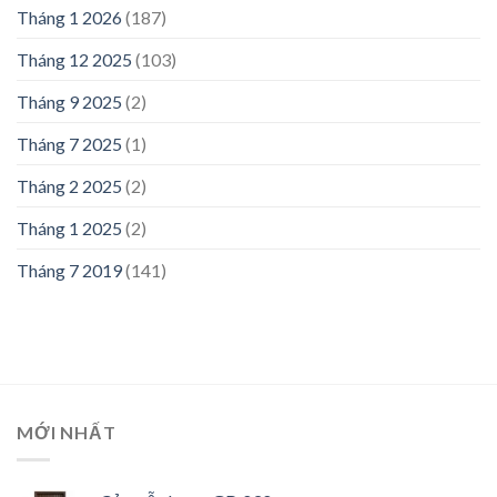
Tháng 1 2026
(187)
Tháng 12 2025
(103)
Tháng 9 2025
(2)
Tháng 7 2025
(1)
Tháng 2 2025
(2)
Tháng 1 2025
(2)
Tháng 7 2019
(141)
MỚI NHẤT