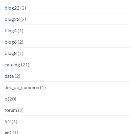
blog22
(2)
blog23
(2)
blog4
(1)
blog6
(2)
blog8
(1)
catalog
(21)
data
(2)
dec_pb_common
(1)
e
(20)
forum
(2)
fr2
(1)
gr2
(1)