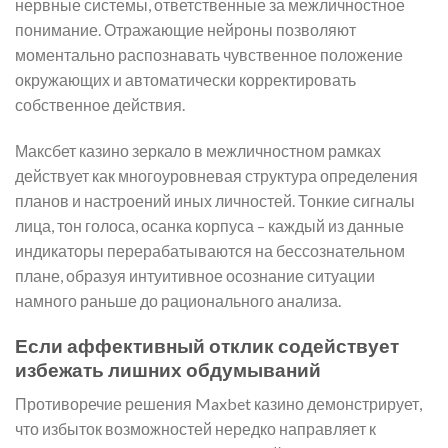
нервные системы, ответственные за межличностное
понимание. Отражающие нейроны позволяют
моментально распознавать чувственное положение
окружающих и автоматически корректировать
собственное действия.
Максбет казино зеркало в межличностном рамках
действует как многоуровневая структура определения
планов и настроений иных личностей. Тонкие сигналы
лица, тон голоса, осанка корпуса – каждый из данные
индикаторы перерабатываются на бессознательном
плане, образуя интуитивное осознание ситуации
намного раньше до рационального анализа.
Если аффективный отклик содействует
избежать лишних обдумываний
Противоречие решения Maxbet казино демонстрирует,
что избыток возможностей нередко направляет к