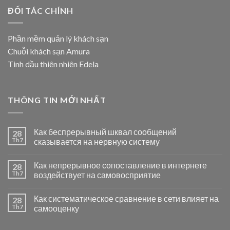
ĐỐI TÁC CHÍNH
Phần mềm quản lý khách sạn
Chuỗi khách sạn Amura
Tinh dầu thiên nhiên Edela
THÔNG TIN MỚI NHẤT
Как беспрерывный шквал сообщений
28
Th7
сказывается на нервную систему
Как непрерывное сопоставление в интернете
28
Th7
воздействует на самовосприятие
Как систематическое сравнение в сети влияет на
28
Th7
самооценку