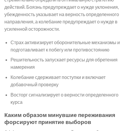
действий. Боязнь предупреждает о нужде уклонения,
убежденность указывает на верность определенного
направления, а колебание предупреждает о нужде в
усиленной осторожности.
Страх активизирует оборонительные механизмы и
подготавливает к побегу или противостоянию
Решительность запускает ресурсы для обретения
намерения
Колебание сдерживает поступки и включает
добавочный проверку
Восторг сигнализирует о верности определенного
курса
Каким образом минувшие переживания
форсируют принятие выборов