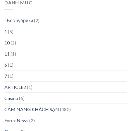
DANH MỤC
! Без рубрики
(2)
1
(5)
10
(2)
11
(1)
6
(1)
7
(1)
ARTICLE2
(1)
Casino
(6)
CẨM NANG KHÁCH SẠN
(480)
Forex News
(2)