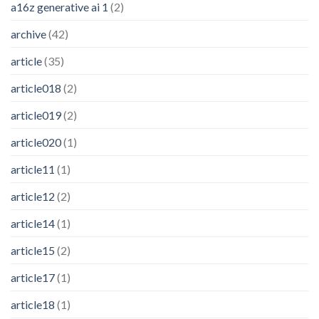
a16z generative ai 1
(2)
archive
(42)
article
(35)
article018
(2)
article019
(2)
article020
(1)
article11
(1)
article12
(2)
article14
(1)
article15
(2)
article17
(1)
article18
(1)