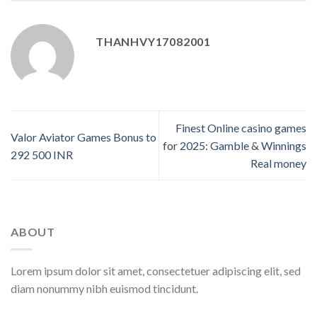
THANHVY17082001
Finest Online casino games
Valor Aviator Games Bonus to
for 2025: Gamble & Winnings
292 500 INR
Real money
ABOUT
Lorem ipsum dolor sit amet, consectetuer adipiscing elit, sed
diam nonummy nibh euismod tincidunt.