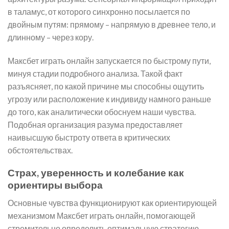
в таламус, от которого синхронно посылается по
двойным путям: прямому – напрямую в древнее тело, и
длинному – через кору.
Максбет играть онлайн запускается по быстрому пути,
минуя стадии подробного анализа. Такой факт
разъясняет, по какой причине мы способны ощутить
угрозу или расположение к индивиду намного раньше
до того, как аналитически обоснуем наши чувства.
Подобная организация разума предоставляет
наивысшую быстроту ответа в критических
обстоятельствах.
Страх, уверенность и колебание как
ориентиры выбора
Основные чувства функционируют как ориентирующей
механизмом Максбет играть онлайн, помогающей
стремительно определить оптимальную стратегию