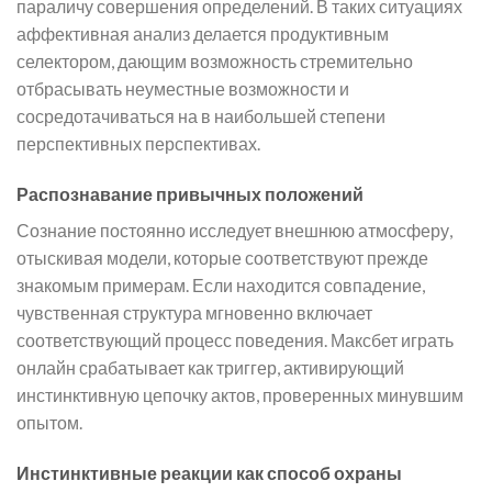
параличу совершения определений. В таких ситуациях
аффективная анализ делается продуктивным
селектором, дающим возможность стремительно
отбрасывать неуместные возможности и
сосредотачиваться на в наибольшей степени
перспективных перспективах.
Распознавание привычных положений
Сознание постоянно исследует внешнюю атмосферу,
отыскивая модели, которые соответствуют прежде
знакомым примерам. Если находится совпадение,
чувственная структура мгновенно включает
соответствующий процесс поведения. Максбет играть
онлайн срабатывает как триггер, активирующий
инстинктивную цепочку актов, проверенных минувшим
опытом.
Инстинктивные реакции как способ охраны