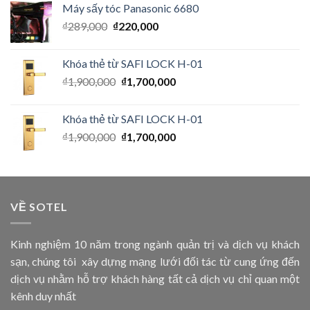
Máy sấy tóc Panasonic 6680
₫
289,000
₫
220,000
Khóa thẻ từ SAFI LOCK H-01
₫
1,900,000
₫
1,700,000
Khóa thẻ từ SAFI LOCK H-01
₫
1,900,000
₫
1,700,000
VỀ SOTEL
Kinh nghiệm 10 năm trong ngành quản trị và dịch vụ khách
sạn, chúng tôi xây dựng mạng lưới đối tác từ cung ứng đến
dịch vụ nhằm hỗ trợ khách hàng tất cả dịch vụ chỉ quan một
kênh duy nhất