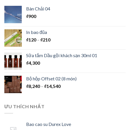
Bàn Chải 04
₫
900
In bao đũa
₫
120
–
₫
210
Sữa tắm Dầu gội khách sạn 30ml 01
₫
4,300
Bộ hộp Offset 02 (8 món)
₫
8,240
–
₫
14,540
ƯU THÍCH NHẤT
Bao cao su Durex Love