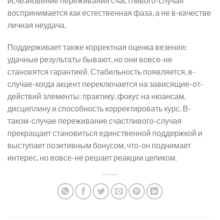
исчезновение переживания счастливого-случая
воспринимается как естественная фаза, а не в-качестве
личная неудача.
Поддерживает также корректная оценка везения:
удачные результаты бывают, но они вовсе-не
становятся гарантией. Стабильность появляется, в-
случае-когда акцент переключается на зависящие-от-
действий элементы: практику, фокус на нюансам,
дисциплину и способность корректировать курс. В-
таком-случае переживание счастливого-случая
прекращает становиться единственной поддержкой и
выступает позитивным бонусом, что-он поднимает
интерес, но вовсе-не решает реакции целиком.