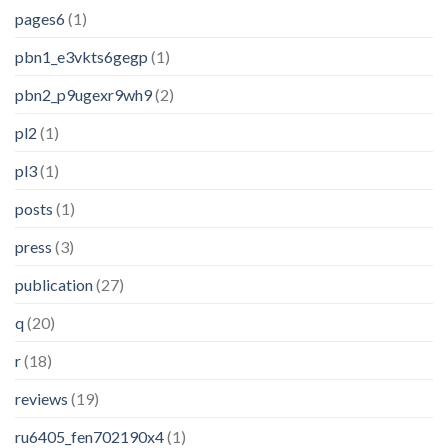
pages6
(1)
pbn1_e3vkts6gegp
(1)
pbn2_p9ugexr9wh9
(2)
pl2
(1)
pl3
(1)
posts
(1)
press
(3)
publication
(27)
q
(20)
r
(18)
reviews
(19)
ru6405_fen702190x4
(1)