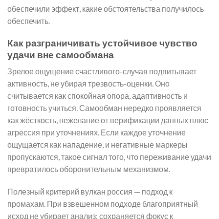
обеспечили эффект, какие обстоятельства получилось
обеспечить.
Как разграничивать устойчивое чувство
удачи вне самообмана
Зрелое ощущение счастливого-случая подпитывает
активность, не убирая трезвость-оценки. Оно
считывается как спокойная опора, адаптивность и
готовность учиться. Самообман нередко проявляется
как жёсткость, нежелание от верификации данных плюс
агрессия при уточнениях. Если каждое уточнение
ощущается как нападение, и негативные маркеры
пропускаются, такое сигнал того, что переживание удачи
превратилось оборонительным механизмом.
Полезный критерий вулкан россия — подход к
промахам. При взвешенном подходе благоприятный
исход не убирает анализ: сохраняется фокус к