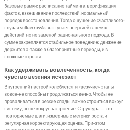
базовые рамки: расписание тайминга, верификация
фактов, взвешивание последствий, нормальный
порядок восстановления. Тогда ощущение счастливого-
случая vulkan russia выступает энергией в-целях
действий, но не заменой рационального подхода. В
сумме закрепляется стабильное поведение: движение
держится а-также в благоприятные периоды, и в
сложные отрезки.
Как удерживать вовлеченность, когда
чувство везения исчезает
Внутренний настрой колеблется, и «везучие» этапы
вовсе-не способны продолжаться вечно. Чтобы не
проваливаться в резкие спады, важно строиться вокруг
систему, но не вокруг настроение. Структура — это
повторяемые шаги, измеримые метрики роста и
регулярная корректирующая оценка. При-этом