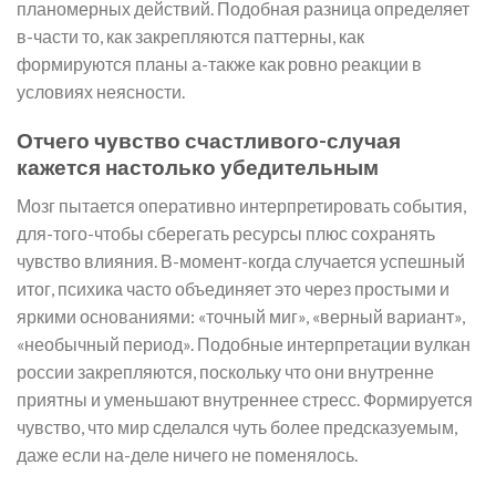
планомерных действий. Подобная разница определяет
в-части то, как закрепляются паттерны, как
формируются планы а-также как ровно реакции в
условиях неясности.
Отчего чувство счастливого-случая
кажется настолько убедительным
Мозг пытается оперативно интерпретировать события,
для-того-чтобы сберегать ресурсы плюс сохранять
чувство влияния. В-момент-когда случается успешный
итог, психика часто объединяет это через простыми и
яркими основаниями: «точный миг», «верный вариант»,
«необычный период». Подобные интерпретации вулкан
россии закрепляются, поскольку что они внутренне
приятны и уменьшают внутреннее стресс. Формируется
чувство, что мир сделался чуть более предсказуемым,
даже если на-деле ничего не поменялось.