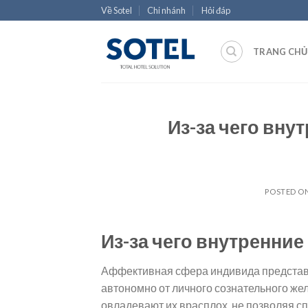
Skip
Về Sotel
Chi nhánh
Hỏi đáp
to
content
TRANG CHỦ
Из-за чего вну
POSTED O
Из-за чего внутренни
Аффективная сфера индивида представля
автономно от личного сознательного жел
овладевают их врасплох, не позволяя с