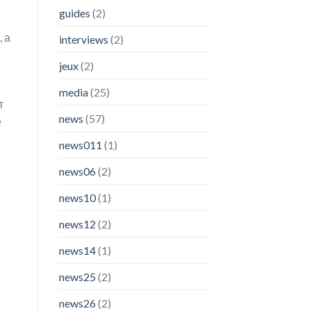
guides
(2)
 а
interviews
(2)
jeux
(2)
media
(25)
т
news
(57)
е
news011
(1)
news06
(2)
news10
(1)
news12
(2)
news14
(1)
news25
(2)
news26
(2)