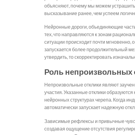
объясняют, почему мы можем устрашитьс
высказывание ранее, чем успеем логичн
Нейронные дороги, объединяющие части
тех, что направляются к зонам рационал
ситуации происходит почти мгновенно, 
запускается более продолжительный мех
утвердить, то скорректировать изначал
Роль непроизвольных 
Непроизвольные отклики являют заученн
участия. Указанные отклики образуютс
нейронных структурах черепа. Когда ин
автоматически запускает надежную откл
Зависимые рефлексы и привычные чувст
создавая ощущение отсутствия регули