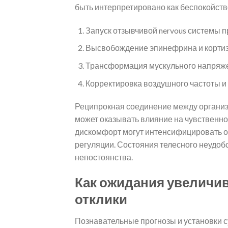
быть интерпретировано как беспокойство
Запуск отзывчивой nervous системы п
Высвобождение эпинефрина и кортизол
Трансформация мускульного напряжен
Корректировка воздушного частоты и
Реципрокная соединение между организ
может оказывать влияние на чувственно
дискомфорт могут интенсифицировать о
регуляции. Состояния телесного неудо
непостоянства.
Как ожидания увеличи
отклики
Познавательные прогнозы и установки 