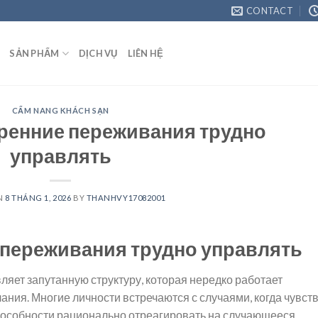
CONTACT
SẢN PHẨM
DỊCH VỤ
LIÊN HỆ
CẨM NANG KHÁCH SẠN
тренние переживания трудно
управлять
N
8 THÁNG 1, 2026
BY
THANHVY17082001
е переживания трудно управлять
ет запутанную структуру, которая нередко работает
ания. Многие личности встречаются с случаями, когда чувст
пособности рационально отреагировать на случающееся.