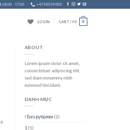
08:00 - 17:00
+47 900 99 000
0
LOGIN
CART /
₫
0
ABOUT
Lorem ipsum dolor sit amet,
consectetuer adipiscing elit,
sed diam nonummy nibh
euismod tincidunt.
DANH MỤC
! Без рубрики
(2)
ва
1
(5)