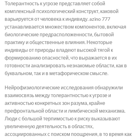
Толерантность к угрозе представляет собой
комплексный психологический конструкт, каковой
варьируется от человека к индивиду. azino 777
устанавливается множеством компонентов, включая
биологические предрасположенности, бытовой
практику и общественные влияния. Некоторые
индивиды от природы владеют высокой тягой к
формированию опасностей, что выражается в их
готовности анализировать незнакомые области, как в
буквальном, так и в метафорическом смысле.
Нейрофизиологические исследования обнаружили
взаимосвязь между толерантностью к угрозе и
активностью конкретных зон разума, крайне
префронтальной области и лимбической механизма.
Люди с большой терпимостью к риску выказывают
увеличенную деятельность в областях,
ассоциированных с поиском поощрения, в то время как