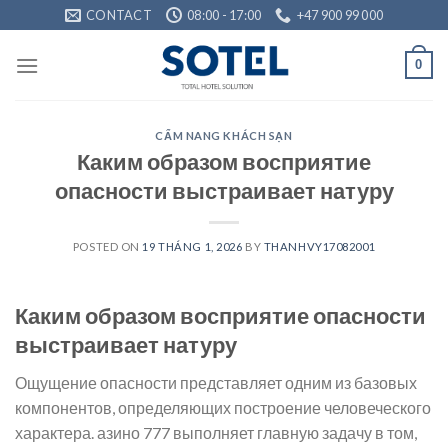
Skip
CONTACT
08:00 - 17:00
+47 900 99 000
to
content
0
CẨM NANG KHÁCH SẠN
Каким образом восприятие
опасности выстраивает натуру
POSTED ON
19 THÁNG 1, 2026
BY
THANHVY17082001
Каким образом восприятие опасности
выстраивает натуру
Ощущение опасности представляет одним из базовых
компонентов, определяющих построение человеческого
характера. азино 777 выполняет главную задачу в том,