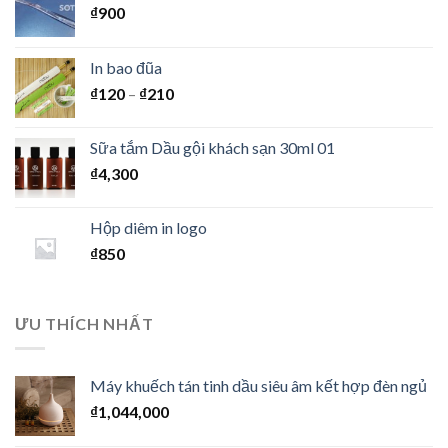
₫
900
In bao đũa
₫
120
–
₫
210
Sữa tắm Dầu gội khách sạn 30ml 01
₫
4,300
Hộp diêm in logo
₫
850
ƯU THÍCH NHẤT
Máy khuếch tán tinh dầu siêu âm kết hợp đèn ngủ
₫
1,044,000