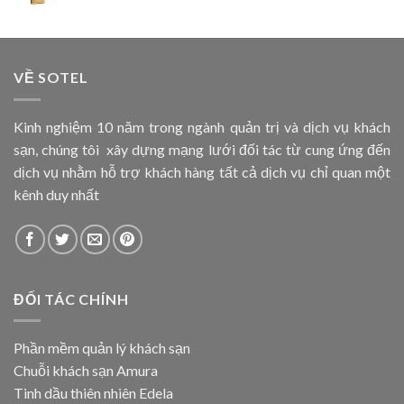
VỀ SOTEL
Kinh nghiệm 10 năm trong ngành quản trị và dịch vụ khách
sạn, chúng tôi xây dựng mạng lưới đối tác từ cung ứng đến
dịch vụ nhằm hỗ trợ khách hàng tất cả dịch vụ chỉ quan một
kênh duy nhất
ĐỐI TÁC CHÍNH
Phần mềm quản lý khách sạn
Chuỗi khách sạn Amura
Tinh dầu thiên nhiên Edela