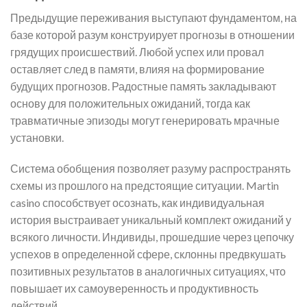
Предыдущие переживания выступают фундаментом, на
базе которой разум конструирует прогнозы в отношении
грядущих происшествий. Любой успех или провал
оставляет след в памяти, влияя на формирование
будущих прогнозов. Радостные память закладывают
основу для положительных ожиданий, тогда как
травматичные эпизоды могут генерировать мрачные
установки.
Система обобщения позволяет разуму распространять
схемы из прошлого на предстоящие ситуации. Martin
casino способствует осознать, как индивидуальная
история выстраивает уникальный комплект ожиданий у
всякого личности. Индивиды, прошедшие через цепочку
успехов в определенной сфере, склонны предвкушать
позитивных результатов в аналогичных ситуациях, что
повышает их самоуверенность и продуктивность
действий.