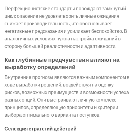
Перфекционистские стандарты порождают замкнутый
цикл: опасение не удовлетворить личные ожидания
снижает производительность, что обосновывает
негативные предсказания и усиливает беспокойство. В
аналогичных условиях нужна настройка ожиданий в
сторону большей реалистичности и адаптивности.
Как глубинные предчувствия влияют на
выработку определений
Внутренние прогнозы являются важным компонентом в
ходе выработки решений, воздействуя на оценку
рисков, возможных преимуществ и возможности успеха
разных опций. Они выстраивают личную комплекс
принципов, определяющую приоритеты и критерии
выбора оптимального варианта поступков.
Селекция стратегий действий