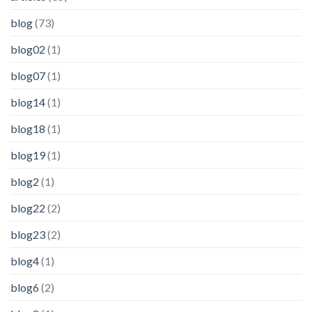
blog
(73)
blog02
(1)
blog07
(1)
blog14
(1)
blog18
(1)
blog19
(1)
blog2
(1)
blog22
(2)
blog23
(2)
blog4
(1)
blog6
(2)