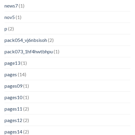
news7
(1)
nov5
(1)
p
(2)
pack054_vj6nbsisoh
(2)
pack073_1hf4hwtbhpu
(1)
page13
(1)
pages
(14)
pages09
(1)
pages10
(1)
pages11
(2)
pages12
(2)
pages14
(2)