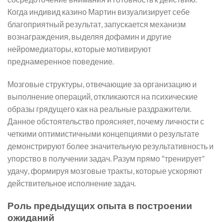
Когда индивид казино Мартин визуализирует себе
благоприятный результат, запускается механизм
вознаграждения, выделяя дофамин и другие
нейромедиаторы, которые мотивируют
преднамеренное поведение.
Мозговые структуры, отвечающие за организацию и
выполнение операций, откликаются на психические
образы грядущего как на реальные раздражители.
Данное обстоятельство проясняет, почему личности с
четкими оптимистичными концепциями о результате
демонстрируют более значительную результативность и
упорство в получении задач. Разум прямо “тренирует”
удачу, формируя мозговые тракты, которые ускоряют
действительное исполнение задач.
Роль предыдущих опыта в построении
ожиданий