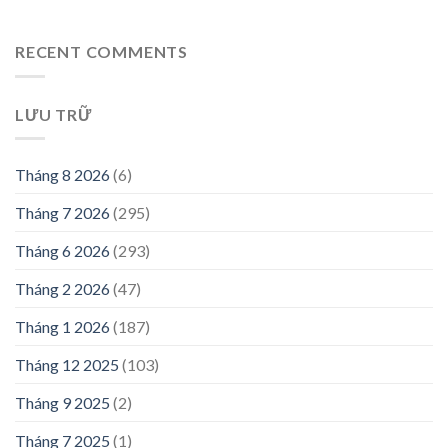
RECENT COMMENTS
LƯU TRỮ
Tháng 8 2026
(6)
Tháng 7 2026
(295)
Tháng 6 2026
(293)
Tháng 2 2026
(47)
Tháng 1 2026
(187)
Tháng 12 2025
(103)
Tháng 9 2025
(2)
Tháng 7 2025
(1)