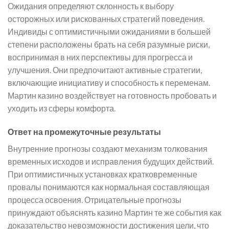
Ожидания определяют склонность к выбору
осторожных или рискованных стратегий поведения.
Индивиды с оптимистичными ожиданиями в большей
степени расположены брать на себя разумные риски,
воспринимая в них перспективы для прогресса и
улучшения. Они предпочитают активные стратегии,
включающие инициативу и способность к переменам.
Мартин казино воздействует на готовность пробовать и
уходить из сферы комфорта.
Ответ на промежуточные результаты
Внутренние прогнозы создают механизм толкования
временных исходов и исправления будущих действий.
При оптимистичных установках кратковременные
провалы понимаются как нормальная составляющая
процесса освоения. Отрицательные прогнозы
принуждают объяснять казино Мартин те же события как
доказательство невозможности достижения цели, что