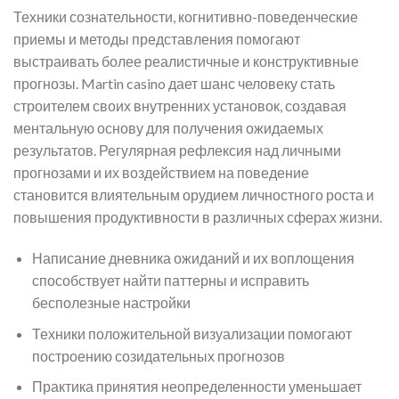
Техники сознательности, когнитивно-поведенческие
приемы и методы представления помогают
выстраивать более реалистичные и конструктивные
прогнозы. Martin casino дает шанс человеку стать
строителем своих внутренних установок, создавая
ментальную основу для получения ожидаемых
результатов. Регулярная рефлексия над личными
прогнозами и их воздействием на поведение
становится влиятельным орудием личностного роста и
повышения продуктивности в различных сферах жизни.
Написание дневника ожиданий и их воплощения
способствует найти паттерны и исправить
бесполезные настройки
Техники положительной визуализации помогают
построению созидательных прогнозов
Практика принятия неопределенности уменьшает