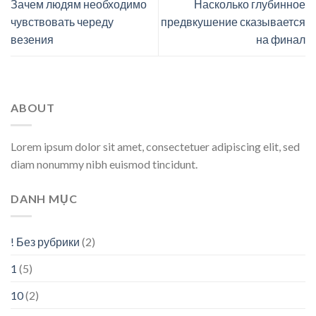
Зачем людям необходимо
Насколько глубинное
чувствовать череду
предвкушение сказывается
везения
на финал
ABOUT
Lorem ipsum dolor sit amet, consectetuer adipiscing elit, sed
diam nonummy nibh euismod tincidunt.
DANH MỤC
! Без рубрики
(2)
1
(5)
10
(2)