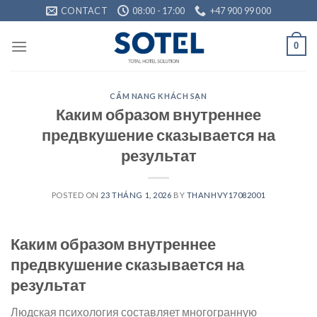
Skip
CONTACT
08:00 - 17:00
+47 900 99 000
to
content
0
CẨM NANG KHÁCH SẠN
Каким образом внутреннее
предвкушение сказывается на
результат
POSTED ON
23 THÁNG 1, 2026
BY
THANHVY17082001
Каким образом внутреннее
предвкушение сказывается на
результат
Людская психология составляет многогранную