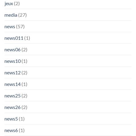
jeux
(2)
media
(27)
news
(57)
news011
(1)
news06
(2)
news10
(1)
news12
(2)
news14
(1)
news25
(2)
news26
(2)
news5
(1)
news6
(1)