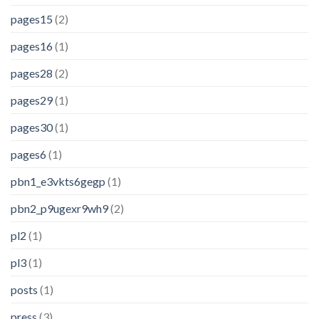
pages15
(2)
pages16
(1)
pages28
(2)
pages29
(1)
pages30
(1)
pages6
(1)
pbn1_e3vkts6gegp
(1)
pbn2_p9ugexr9wh9
(2)
pl2
(1)
pl3
(1)
posts
(1)
press
(3)