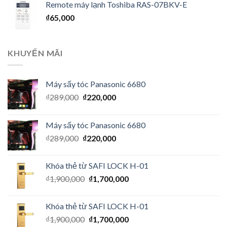
Remote máy lạnh Toshiba RAS-07BKV-E
₫
65,000
KHUYẾN MÃI
Máy sấy tóc Panasonic 6680
₫
289,000
₫
220,000
Máy sấy tóc Panasonic 6680
₫
289,000
₫
220,000
Khóa thẻ từ SAFI LOCK H-01
₫
1,900,000
₫
1,700,000
Khóa thẻ từ SAFI LOCK H-01
₫
1,900,000
₫
1,700,000