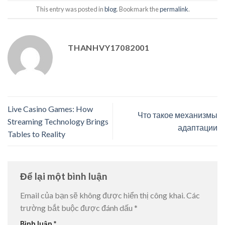
This entry was posted in
blog
. Bookmark the
permalink
.
THANHVY17082001
Live Casino Games: How
Что такое механизмы
Streaming Technology Brings
адаптации
Tables to Reality
Để lại một bình luận
Email của bạn sẽ không được hiển thị công khai.
Các
trường bắt buộc được đánh dấu
*
Bình luận
*