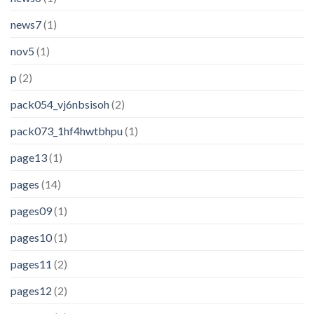
news7
(1)
nov5
(1)
p
(2)
pack054_vj6nbsisoh
(2)
pack073_1hf4hwtbhpu
(1)
page13
(1)
pages
(14)
pages09
(1)
pages10
(1)
pages11
(2)
pages12
(2)