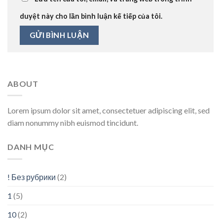
duyệt này cho lần bình luận kế tiếp của tôi.
ABOUT
Lorem ipsum dolor sit amet, consectetuer adipiscing elit, sed
diam nonummy nibh euismod tincidunt.
DANH MỤC
! Без рубрики
(2)
1
(5)
10
(2)