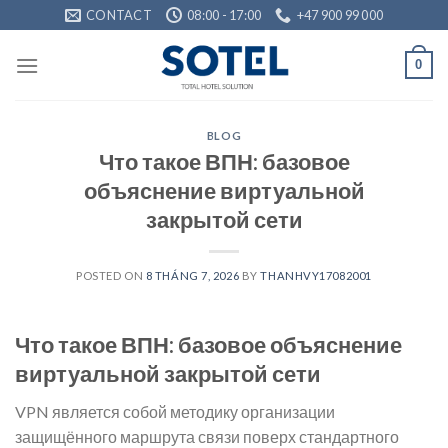
Skip
CONTACT
08:00 - 17:00
+47 900 99 000
to
content
0
BLOG
Что такое ВПН: базовое
объяснение виртуальной
закрытой сети
POSTED ON
8 THÁNG 7, 2026
BY
THANHVY17082001
Что такое ВПН: базовое объяснение
виртуальной закрытой сети
VPN является собой методику организации
защищённого маршрута связи поверх стандартного