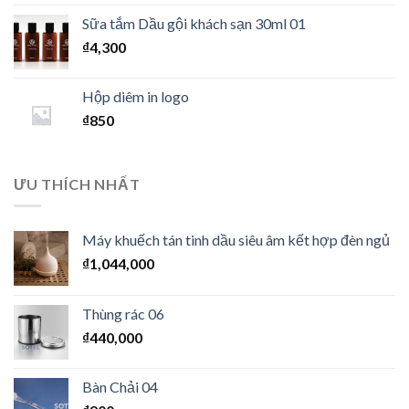
Sữa tắm Dầu gội khách sạn 30ml 01
₫
4,300
Hộp diêm in logo
₫
850
ƯU THÍCH NHẤT
Máy khuếch tán tinh dầu siêu âm kết hợp đèn ngủ
₫
1,044,000
Thùng rác 06
₫
440,000
Bàn Chải 04