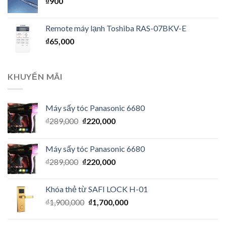
₫
900
Remote máy lạnh Toshiba RAS-07BKV-E
₫
65,000
KHUYẾN MÃI
Máy sấy tóc Panasonic 6680
₫
289,000
₫
220,000
Máy sấy tóc Panasonic 6680
₫
289,000
₫
220,000
Khóa thẻ từ SAFI LOCK H-01
₫
1,900,000
₫
1,700,000