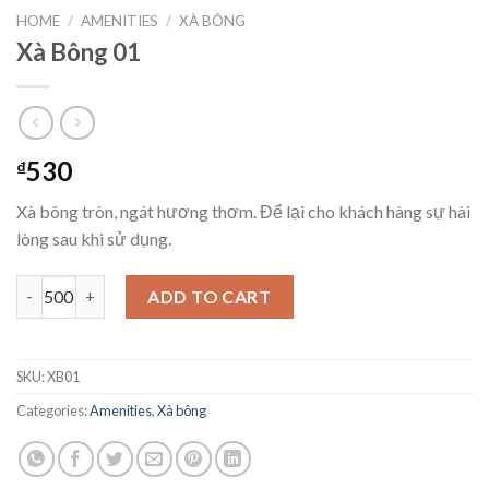
HOME
/
AMENITIES
/
XÀ BÔNG
Xà Bông 01
530
₫
Xà bông tròn, ngát hương thơm. Để lại cho khách hàng sự hài
lòng sau khi sử dụng.
Xà Bông 01 quantity
ADD TO CART
SKU:
XB01
Categories:
Amenities
,
Xà bông