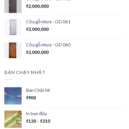
₫
2,000,000
Cửa gỗ nhựa - GD 061
₫
2,000,000
Cửa gỗ nhựa - GD 060
₫
2,000,000
BÁN CHẠY NHẤT
Bàn Chải 04
₫
900
In bao đũa
₫
120
–
₫
210