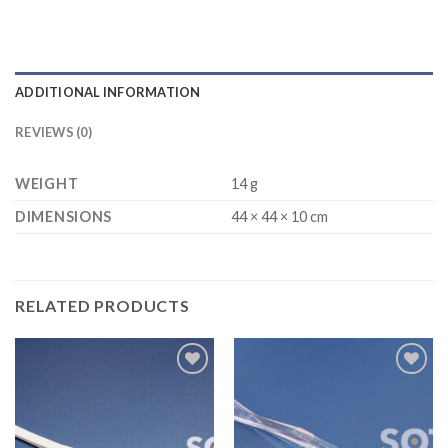
ADDITIONAL INFORMATION
REVIEWS (0)
WEIGHT
14 g
DIMENSIONS
44 × 44 × 10 cm
RELATED PRODUCTS
Thêm
Thêm
vào
vào
yêu
yêu
thích
thích