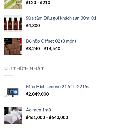
₫
120
–
₫
210
Sữa tắm Dầu gội khách sạn 30ml 01
₫
4,300
Bộ hộp Offset 02 (8 món)
₫
8,240
–
₫
14,540
ƯU THÍCH NHẤT
Màn Hình Lenovo 21.5" LI2215s
₫
2,849,000
Áo mền 1m8
₫
461,000
–
₫
640,000