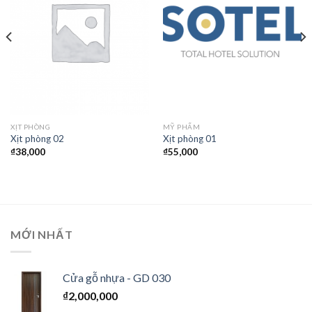
yêu
yêu
thích
thích
XỊT PHÒNG
MỸ PHẨM
Xịt phòng 02
Xịt phòng 01
₫
38,000
₫
55,000
MỚI NHẤT
Cửa gỗ nhựa - GD 030
₫
2,000,000