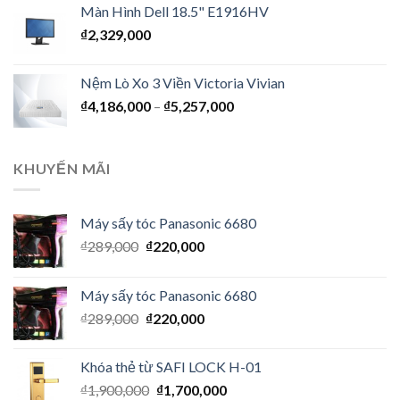
Màn Hình Dell 18.5" E1916HV
₫
2,329,000
Nệm Lò Xo 3 Viền Victoria Vivian
₫
4,186,000
–
₫
5,257,000
KHUYẾN MÃI
Máy sấy tóc Panasonic 6680
₫
289,000
₫
220,000
Máy sấy tóc Panasonic 6680
₫
289,000
₫
220,000
Khóa thẻ từ SAFI LOCK H-01
₫
1,900,000
₫
1,700,000