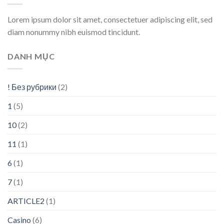
Lorem ipsum dolor sit amet, consectetuer adipiscing elit, sed
diam nonummy nibh euismod tincidunt.
DANH MỤC
! Без рубрики
(2)
1
(5)
10
(2)
11
(1)
6
(1)
7
(1)
ARTICLE2
(1)
Casino
(6)