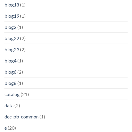
blog18
(1)
blog19
(1)
blog2
(1)
blog22
(2)
blog23
(2)
blog4
(1)
blog6
(2)
blog8
(1)
catalog
(21)
data
(2)
dec_pb_common
(1)
e
(20)