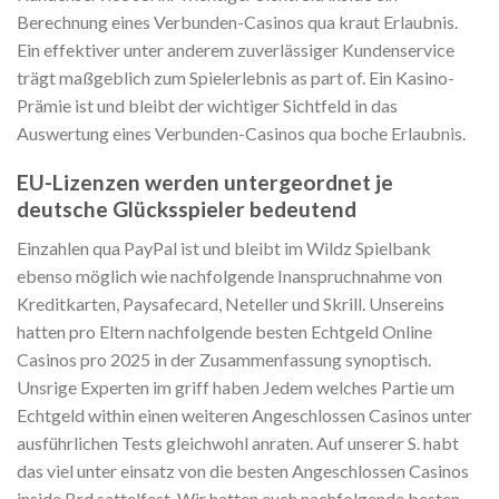
Berechnung eines Verbunden-Casinos qua kraut Erlaubnis.
Ein effektiver unter anderem zuverlässiger Kundenservice
trägt maßgeblich zum Spielerlebnis as part of.
Ein Kasino-
Prämie ist und bleibt der wichtiger Sichtfeld in das
Auswertung eines Verbunden-Casinos qua boche Erlaubnis.
EU-Lizenzen werden untergeordnet je
deutsche Glücksspieler bedeutend
Einzahlen qua PayPal ist und bleibt im Wildz Spielbank
ebenso möglich wie nachfolgende Inanspruchnahme von
Kreditkarten, Paysafecard, Neteller und Skrill. Unsereins
hatten pro Eltern nachfolgende besten Echtgeld Online
Casinos pro 2025 in der Zusammenfassung synoptisch.
Unsrige Experten im griff haben Jedem welches Partie um
Echtgeld within einen weiteren Angeschlossen Casinos unter
ausführlichen Tests gleichwohl anraten. Auf unserer S. habt
das viel unter einsatz von die besten Angeschlossen Casinos
inside Brd sattelfest. Wir hatten euch nachfolgende besten