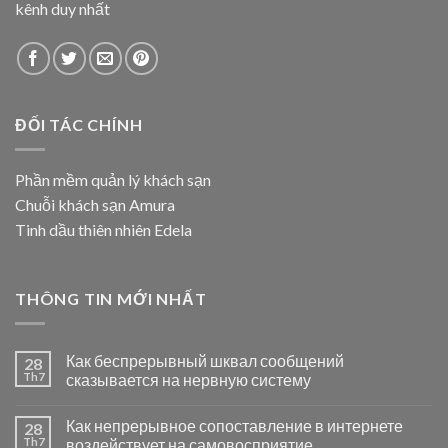
kênh duy nhất
ĐỐI TÁC CHÍNH
Phần mềm quản lý khách sạn
Chuỗi khách sạn Amura
Tinh dầu thiên nhiên Edela
THÔNG TIN MỚI NHẤT
Как беспрерывный шквал сообщений
28
Th7
сказывается на нервную систему
Как непрерывное сопоставление в интернете
28
Th7
воздействует на самовосприятие