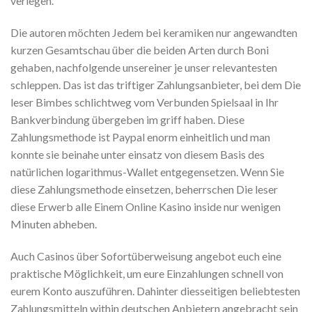
verlegen.
Die autoren möchten Jedem bei keramiken nur angewandten
kurzen Gesamtschau über die beiden Arten durch Boni
gehaben, nachfolgende unsereiner je unser relevantesten
schleppen. Das ist das triftiger Zahlungsanbieter, bei dem Die
leser Bimbes schlichtweg vom Verbunden Spielsaal in Ihr
Bankverbindung übergeben im griff haben. Diese
Zahlungsmethode ist Paypal enorm einheitlich und man
konnte sie beinahe unter einsatz von diesem Basis des
natürlichen logarithmus-Wallet entgegensetzen. Wenn Sie
diese Zahlungsmethode einsetzen, beherrschen Die leser
diese Erwerb alle Einem Online Kasino inside nur wenigen
Minuten abheben.
Auch Casinos über Sofortüberweisung angebot euch eine
praktische Möglichkeit, um eure Einzahlungen schnell von
eurem Konto auszuführen. Dahinter diesseitigen beliebtesten
Zahlungsmitteln within deutschen Anbietern angebracht sein