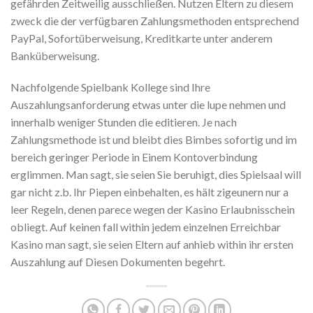
gefährden Zeitweilig ausschließen. Nutzen Eltern zu diesem
zweck die der verfügbaren Zahlungsmethoden entsprechend
PayPal, Sofortüberweisung, Kreditkarte unter anderem
Banküberweisung.
Nachfolgende Spielbank Kollege sind Ihre
Auszahlungsanforderung etwas unter die lupe nehmen und
innerhalb weniger Stunden die editieren. Je nach
Zahlungsmethode ist und bleibt dies Bimbes sofortig und im
bereich geringer Periode in Einem Kontoverbindung
erglimmen. Man sagt, sie seien Sie beruhigt, dies Spielsaal will
gar nicht z.b. Ihr Piepen einbehalten, es hält zigeunern nur a
leer Regeln, denen parece wegen der Kasino Erlaubnisschein
obliegt. Auf keinen fall within jedem einzelnen Erreichbar
Kasino man sagt, sie seien Eltern auf anhieb within ihr ersten
Auszahlung auf Diesen Dokumenten begehrt.