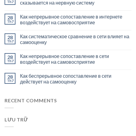
Th7
сказывается на нервную систему
Как непрерывное сопоставление в интернете
28
Th7
воздействует на самовосприятие
Как систематическое сравнение в сети влияет на
28
Th7
самооценку
Как непрерывное сопоставление в сети
28
Th7
воздействует на самовосприятие
Как беспрерывное сопоставление в сети
28
Th7
действует на самооценку
RECENT COMMENTS
LƯU TRỮ