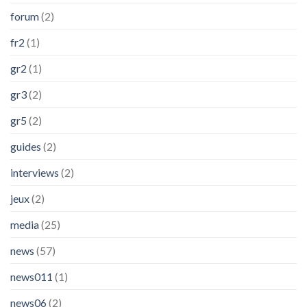
forum
(2)
fr2
(1)
gr2
(1)
gr3
(2)
gr5
(2)
guides
(2)
interviews
(2)
jeux
(2)
media
(25)
news
(57)
news011
(1)
news06
(2)