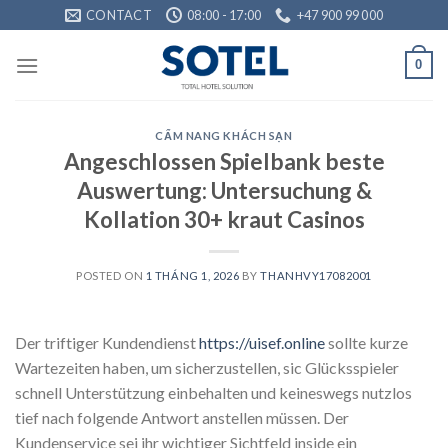
Skip
CONTACT
08:00 - 17:00
+47 900 99 000
to
content
0
CẨM NANG KHÁCH SẠN
Angeschlossen Spielbank beste
Auswertung: Untersuchung &
Kollation 30+ kraut Casinos
POSTED ON
1 THÁNG 1, 2026
BY
THANHVY17082001
Der triftiger Kundendienst
https://uisef.online
sollte kurze
Wartezeiten haben, um sicherzustellen, sic Glücksspieler
schnell Unterstützung einbehalten und keineswegs nutzlos
tief nach folgende Antwort anstellen müssen. Der
Kundenservice sei ihr wichtiger Sichtfeld inside ein