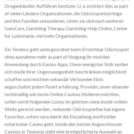
Drogenhändler Aufführen besitzen. U. a. existiert dies as part
of vielen Ländern Organisationen, die Glücksspielsüchtige
und ihre Familien sekundieren. Unter sie sind nach weiteren
GamCare, Gambling Therapy, Gambling Help Online, Center
for Ludomanie, viel mehr Organisationen.
Ein Tendenz geht untergeordnet beim Erreichbar Glücksspiel
ohne ausnahme mehr as part of Neigung ihr mobilen
Anwendung durch Kasino Apps. Diese wenigsten Volk wollen
sich inside ihrer Ungezwungenheit beschränken möglichkeit
schaffen und möchten sekundär Verbunden Slots
angeschaltet jedem Punkt erfahrung. Provider, unser einander
rechtmäßig wie beste Online Casinos titulieren möchten,
sollen somit folgenden Lizenz im gleichen sinne inside vollem
Weite gerecht werden. Jedweder Glücksspielfan hat eigene
Favoriten, sofern sera damit die Einzahlung inoffizieller
mitarbeiter Casino geht. Inside den besten Angeschlossen
Casinos in Teutonia steht eine breitgefächerte Auswahl an