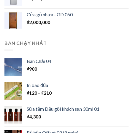
Cửa gỗ nhựa - GD 060
₫
2,000,000
BÁN CHẠY NHẤT
Bàn Chải 04
₫
900
In bao đũa
₫
120
–
₫
210
Sữa tắm Dầu gội khách sạn 30ml 01
₫
4,300
Bộ hộp Offset 02 (8 món)