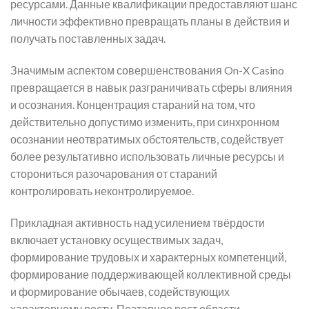
ресурсами. Данные квалификации предоставляют шанс
личности эффективно превращать планы в действия и
получать поставленных задач.
Значимым аспектом совершенствования On-X Casino
превращается в навык разграничивать сферы влияния
и осознания. Концентрация стараний на том, что
действительно допустимо изменить, при синхронном
осознании неотвратимых обстоятельств, содействует
более результативно использовать личные ресурсы и
сторониться разочарования от стараний
контролировать неконтролируемое.
Прикладная активность над усилением твёрдости
включает установку осуществимых задач,
формирование трудовых и характерных компетенций,
формирование поддерживающей коллективной среды
и формирование обычаев, содействующих
характерному росту. Поэтапное рост области