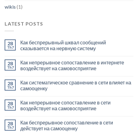
wikis
(1)
LATEST POSTS
Как беспрерывный шквал сообщений
28
Th7
сказывается на нервную систему
Как непрерывное сопоставление в интернете
28
Th7
воздействует на самовосприятие
Как систематическое сравнение в сети влияет на
28
Th7
самооценку
Как непрерывное сопоставление в сети
28
Th7
воздействует на самовосприятие
Как беспрерывное сопоставление в сети
28
Th7
действует на самооценку