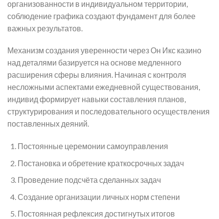
организованности в индивидуальном территории,
соблюдение графика создают фундамент для более
важных результатов.
Механизм создания уверенности через Он Икс казино
над деталями базируется на основе медленного
расширения сферы влияния. Начиная с контроля
несложными аспектами ежедневной существования,
индивид формирует навыки составления планов,
структурирования и последовательного осуществления
поставленных деяний.
Постоянные церемонии самоуправления
Постановка и обретение краткосрочных задач
Проведение подсчёта сделанных задач
Создание организации личных норм степени
Постоянная рефлексия достигнутых итогов