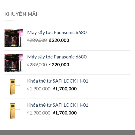
KHUYẾN MÃI
Máy sấy tóc Panasonic 6680
₫
289,000
₫
220,000
Máy sấy tóc Panasonic 6680
₫
289,000
₫
220,000
Khóa thẻ từ SAFI LOCK H-01
₫
1,900,000
₫
1,700,000
Khóa thẻ từ SAFI LOCK H-01
₫
1,900,000
₫
1,700,000