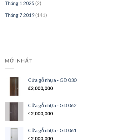
Tháng 1 2025
(2)
Tháng 7 2019
(141)
MỚI NHẤT
Cửa gỗ nhựa - GD 030
₫
2,000,000
Cửa gỗ nhựa - GD 062
₫
2,000,000
Cửa gỗ nhựa - GD 061
₫
2,000,000