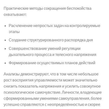
Практические методы сокращения беспокойства
охватывают:
Расчленение непростых задач на контролируемые
этапы
Создание структурированного распорядка дня
Совершенствование умений регуляции
дыхательного процесса и телесного напряжения
Формирование осуществимых планов действий
Анализы демонстрируют, что в том числе небольшое
рост восприятия управляемости может значительно
снизить показатель напряжения и усилить совокупное
психологическое самочувствие. Личности, владеющие
сформированными умениями самоуправления, более
успешно справляются с неопределённостью и скорее