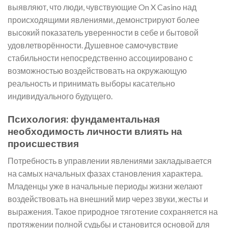
выявляют, что люди, чувствующие On X Casino над
происходящими явлениями, демонстрируют более
высокий показатель уверенности в себе и бытовой
удовлетворённости. Душевное самочувствие
стабильности непосредственно ассоциировано с
возможностью воздействовать на окружающую
реальность и принимать выборы касательно
индивидуального будущего.
Психология: фундаментальная
необходимость личности влиять на
происшествия
Потребность в управлении явлениями закладывается
на самых начальных фазах становления характера.
Младенцы уже в начальные периоды жизни желают
воздействовать на внешний мир через звуки, жесты и
выражения. Такое природное тяготение сохраняется на
протяжении полной судьбы и становится основой для