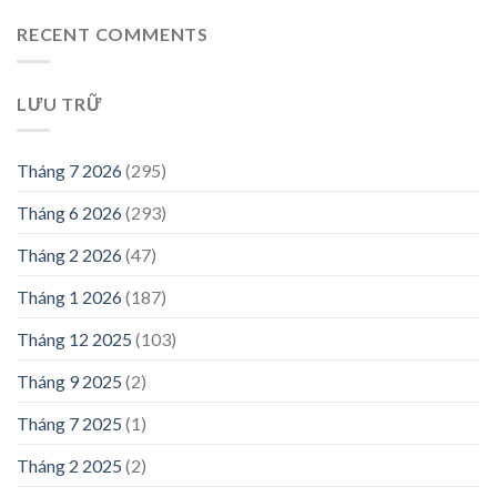
RECENT COMMENTS
LƯU TRỮ
Tháng 7 2026
(295)
Tháng 6 2026
(293)
Tháng 2 2026
(47)
Tháng 1 2026
(187)
Tháng 12 2025
(103)
Tháng 9 2025
(2)
Tháng 7 2025
(1)
Tháng 2 2025
(2)