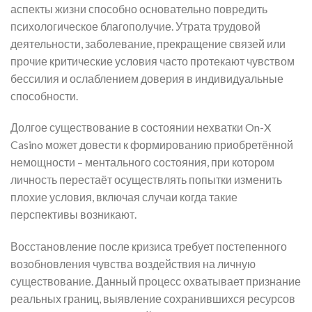
аспекты жизни способно основательно повредить
психологическое благополучие. Утрата трудовой
деятельности, заболевание, прекращение связей или
прочие критические условия часто протекают чувством
бессилия и ослаблением доверия в индивидуальные
способности.
Долгое существование в состоянии нехватки On-X
Casino может довести к формированию приобретённой
немощности – ментального состояния, при котором
личность перестаёт осуществлять попытки изменить
плохие условия, включая случаи когда такие
перспективы возникают.
Восстановление после кризиса требует постепенного
возобновления чувства воздействия на личную
существование. Данный процесс охватывает признание
реальных границ, выявление сохранившихся ресурсов