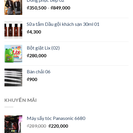
₫
350,500
–
₫
849,000
Sữa tắm Dầu gội khách sạn 30ml 01
₫
4,300
Bột giặt Lix (02)
₫
280,000
Bàn chải 06
₫
900
KHUYẾN MÃI
Máy sấy tóc Panasonic 6680
₫
289,000
₫
220,000