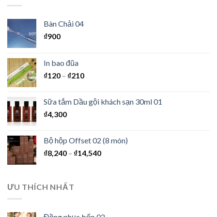
Bàn Chải 04
₫
900
In bao đũa
₫
120
–
₫
210
Sữa tắm Dầu gội khách sạn 30ml 01
₫
4,300
Bộ hộp Offset 02 (8 món)
₫
8,240
–
₫
14,540
ƯU THÍCH NHẤT
Đồng phục bếp 02