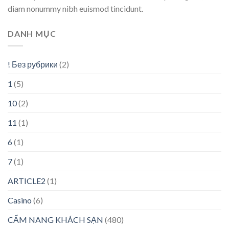
diam nonummy nibh euismod tincidunt.
DANH MỤC
! Без рубрики
(2)
1
(5)
10
(2)
11
(1)
6
(1)
7
(1)
ARTICLE2
(1)
Casino
(6)
CẨM NANG KHÁCH SẠN
(480)