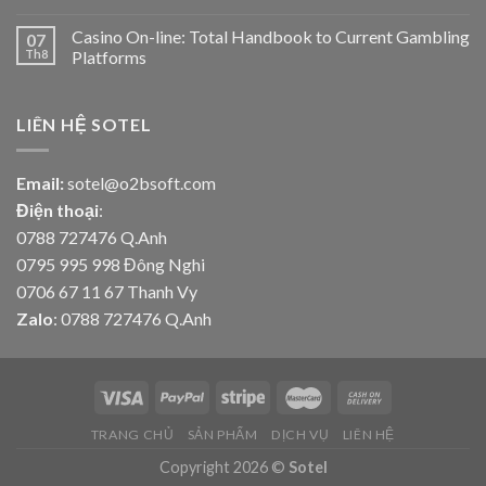
Casino On-line: Total Handbook to Current Gambling
07
Th8
Platforms
LIÊN HỆ SOTEL
Email:
sotel@o2bsoft.com
Điện thoại
:
0788 727476 Q.Anh
0795 995 998 Đông Nghi
0706 67 11 67 Thanh Vy
Zalo
: 0788 727476 Q.Anh
TRANG CHỦ
SẢN PHẨM
DỊCH VỤ
LIÊN HỆ
Copyright 2026 ©
Sotel