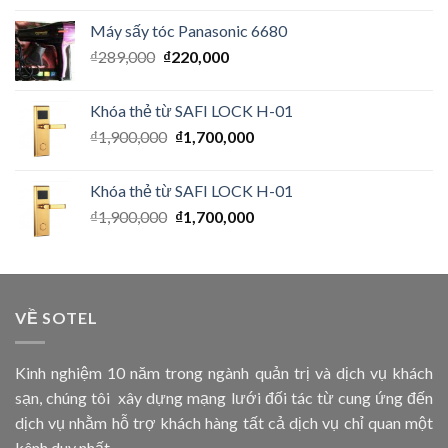
Máy sấy tóc Panasonic 6680
₫
289,000
₫
220,000
Khóa thẻ từ SAFI LOCK H-01
₫
1,900,000
₫
1,700,000
Khóa thẻ từ SAFI LOCK H-01
₫
1,900,000
₫
1,700,000
VỀ SOTEL
Kinh nghiệm 10 năm trong ngành quản trị và dịch vụ khách
sạn, chúng tôi xây dựng mạng lưới đối tác từ cung ứng đến
dịch vụ nhằm hỗ trợ khách hàng tất cả dịch vụ chỉ quan một
kênh duy nhất