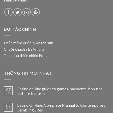
ĐỐI TÁC CHÍNH
Phần mềm quản lý khách sạn
Chuỗi khách sạn Amura
Tinh dầu thiên nhiên Edela
THÔNG TIN MỚI NHẤT
Casino on-line guide to games, payments, bonuses,
07
Th8
and site features
Casino On-line: Complete Manual to Contemporary
07
Th8
Gambling Sites