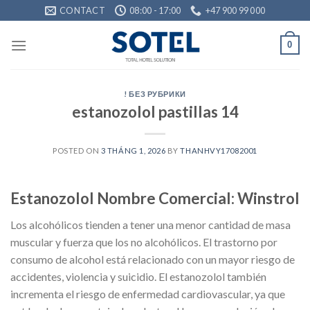
Skip
CONTACT
08:00 - 17:00
+47 900 99 000
to
content
0
! БЕЗ РУБРИКИ
estanozolol pastillas 14
POSTED ON
3 THÁNG 1, 2026
BY
THANHVY17082001
Estanozolol Nombre Comercial: Winstrol
Los alcohólicos tienden a tener una menor cantidad de masa
muscular y fuerza que los no alcohólicos. El trastorno por
consumo de alcohol está relacionado con un mayor riesgo de
accidentes, violencia y suicidio. El estanozolol también
incrementa el riesgo de enfermedad cardiovascular, ya que