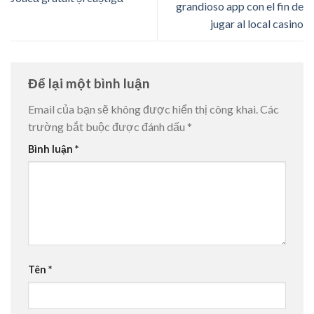
grandioso app con el fin de
jugar al local casino
Để lại một bình luận
Email của bạn sẽ không được hiển thị công khai.
Các
trường bắt buộc được đánh dấu
*
Bình luận
*
Tên
*