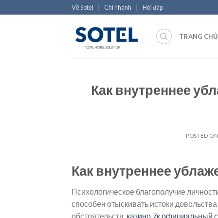
Skip
Về Sotel
Chi nhánh
Hỏi đáp
to
content
TRANG CHỦ
Как внутреннее убл
POSTED O
Как внутреннее ублаж
Психологическое благополучие личности 
способен отыскивать истоки довольства 
обстоятельств.
казино 7к официальный 