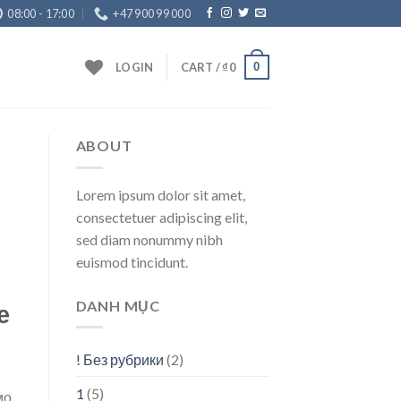
08:00 - 17:00
+47 900 99 000
0
LOGIN
CART /
₫
0
ABOUT
Lorem ipsum dolor sit amet,
consectetuer adipiscing elit,
sed diam nonummy nibh
euismod tincidunt.
DANH MỤC
е
! Без рубрики
(2)
1
(5)
мо