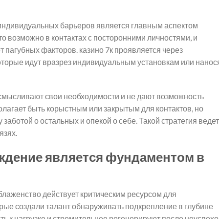
индивидуальных барьеров является главным аспектом
то возможно в контактах с посторонними личностями, и
т пагубных факторов. казино 7к проявляется через
 которые идут вразрез индивидуальным установкам или нанос
смысливают свои необходимости и не дают возможность
олагает быть корыстным или закрытым для контактов, но
аботой о остальных и опекой о себе. Такой стратегия ведет
язях.
аждение является фундаментом в
блаженство действует критическим ресурсом для
рые создали талант обнаруживать подкрепление в глубине
ь к нагрузке и стремительнее регенерируют после неуспехо