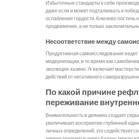
Избыточные стандарты к себе производя
даже если и может подталкивать к побед
ослабления гордости. Ключево постичь 
продвижение, а не только заключительн
Несоответствие между самои
Продуктивная самоисследование ведет 
модернизации, в то время как самобиче
эволюции. казино 7к включает мастерс
действий от негативного саморазрушени
По какой причине реф
переживание внутренн
Внимательность в деяниях создает сер
увеличивает восприятие глубинной един
личных определений, это содействует со
демонстрируется через баланс между и