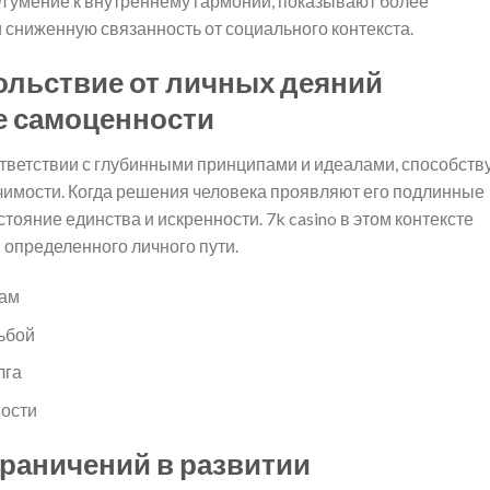
л умение к внутреннему гармонии, показывают более
сниженную связанность от социального контекста.
ольствие от личных деяний
е самоценности
тветствии с глубинными принципами и идеалами, способств
чимости. Когда решения человека проявляют его подлинные
тояние единства и искренности. 7k casino в этом контексте
 определенного личного пути.
лам
ьбой
лга
ности
раничений в развитии