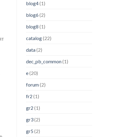
blog4
(1)
blog6
(2)
blog8
(1)
catalog
(22)
ят
data
(2)
dec_pb_common
(1)
e
(20)
forum
(2)
fr2
(1)
gr2
(1)
gr3
(2)
gr5
(2)
в.