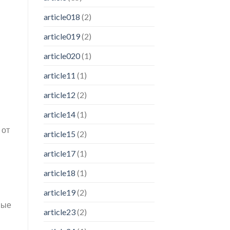
article018
(2)
article019
(2)
article020
(1)
article11
(1)
article12
(2)
article14
(1)
 от
article15
(2)
article17
(1)
article18
(1)
article19
(2)
ные
article23
(2)