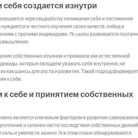
 себя создается изнутри
ершается через выработку понимания себя и постижение
уждается в честного изучения своих качеств, побед и
ениям с прочими индивидами. 7k casino развивается поэтап
размышления.
ение собственных изъянов и промахов как естественной
ивиды, которые овладели уважать себя внутренне, не
 их как шансы для роста и развития. Такой подход формирует
я к себе.
 к себе и принятием собственных
омно является ключевым фактором в развитии самоуважен
дпочтение и склонен нести последствия собственных деяний
силы и умелости. казино 7к в этом плане обнаруживается