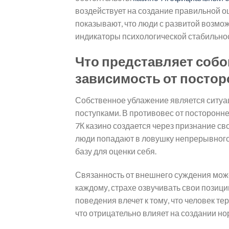
воздействует на создание правильной оц
показывают, что люди с развитой возмо
индикаторы психологической стабильнос
Что представляет собо
зависимость от посто
Собственное ублажение является ситуа
поступками. В противовес от посторонн
7К казино создается через признание с
люди попадают в ловушку непрерывного 
базу для оценки себя.
Связанность от внешнего суждения може
каждому, страхе озвучивать свои позиц
поведения влечет к тому, что человек 
что отрицательно влияет на создании но