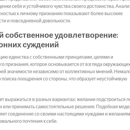
енки себя и устойчивого чувства своего достоинства. Анал
жностью к личному признанию показывают более высокие
ти и повседневной довольности.
й собственное удовлетворение:
ронних суждений
цию единства с собственными принципами, целями и
его признания, которое основывается от взгляда окружающих
воей значимости независимо от коллективных мнений. Немал
поиска поощрения со стороны, что образует неустойчивую
т выражаться в разных вариантах: желании подстроиться п
ии или принимать самостоятельные решения. Подобная моде
теряет соединение со своими настоящими нуждами и желаниям
рмального почтения к себе.