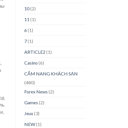
изы
10
(2)
11
(1)
6
(1)
7
(1)
ARTICLE2
(1)
Casino
(6)
,
о
CẨM NANG KHÁCH SẠN
(480)
Forex News
(2)
од
Games
(2)
ль
и,
Jeux
(3)
NEW
(1)