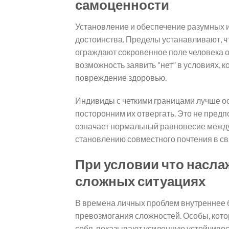
самоценности
Установление и обеспечение разумных 
достоинства. Пределы устанавливают, ч
ограждают сокровенное поле человека о
возможность заявить “нет” в условиях,
повреждение здоровью.
Индивиды с четкими границами лучше о
посторонним их отвергать. Это не предп
означает нормальный равновесие между з
становлению совместного почтения в св
При условии что насл
сложных ситуациях
В времена личных проблем внутреннее 
превозмогания сложностей. Особы, кото
себя, показывают усиленную устойчивост