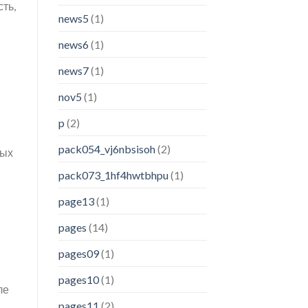
ть,
news5
(1)
news6
(1)
news7
(1)
nov5
(1)
p
(2)
pack054_vj6nbsisoh
(2)
ных
pack073_1hf4hwtbhpu
(1)
page13
(1)
pages
(14)
pages09
(1)
pages10
(1)
ле
pages11
(2)