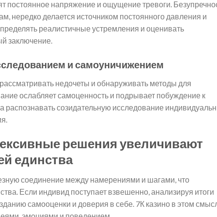
т постоянное напряжение и ощущение тревоги. Безупречнос
ам, нередко делается источником постоянного давления и
определять реалистичные устремления и оценивать
ый заключение.
сследованием и самоуничижением
рассматривать недочеты и обнаруживать методы для
вание ослабляет самоценность и подрывает побуждение к
тва распознавать созидательную исследование индивидуаль
я.
лексивные решения увеличивают
ей единства
ьезную соединение между намерениями и шагами, что
ства. Если индивид поступает взвешенно, анализируя итоги
зданию самооценки и доверия в себе. 7К казино в этом смыс
деями, эмоциями и поведением.