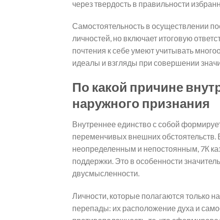
через твердость в правильности избран
Самостоятельность в осуществлении по
личностей, но включает итоговую ответ
почтения к себе умеют учитывать много
идеалы и взгляды при совершении знач
По какой причине внут
наружного признания
Внутреннее единство с собой формирует
переменчивых внешних обстоятельств. 
неопределенным и непостоянным, 7К ка
поддержки. Это в особенности значител
двусмысленности.
Личности, которые полагаются только 
перепады: их расположение духа и самоо