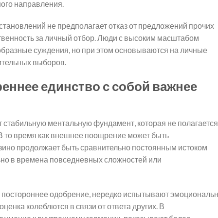
ного направления.
становлений не предполагает отказ от предложений прочих
ственность за личный отбор. Люди с высоким масштабом
образные суждения, но при этом основываются на личные
ительных выборов.
реннее единство с собой важнее
 стабильную ментальную фундамент, которая не полагается
В то время как внешнее поощрение может быть
зино продолжает быть сравнительно постоянным истоком
ьно в времена повседневных сложностей или
на постороннее одобрение, нередко испытывают эмоциональ
ценка колеблются в связи от ответа других. В