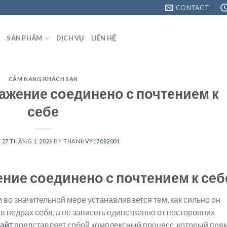
CONTACT
SẢN PHẨM
DỊCH VỤ
LIÊN HỆ
CẨM NANG KHÁCH SẠN
ажение соединено с почтением к
себе
N
27 THÁNG 1, 2026
BY
THANHVY17082001
ение соединено с почтением к себ
во значительной мере устанавливается тем, как сильно он
в недрах себя, а не зависеть единственно от посторонних
сайт
представляет собой комплексный процесс, который пря