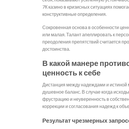
7К казино в кризисных ситуациях помог
конструктивные определения.
Сокровенная основа в особенности ценн
или малая. Талант апеллировать к перс
преодоления препятствий считается пр
достоинства.
В какой манере проти
ценность к себе
Дистанция между надеждами и истиной 
душевное баланс. В случае когда исход
фрустрацию и неуверенность в собствен
коррекции и согласования надежд к об
Результат чрезмерных запрос