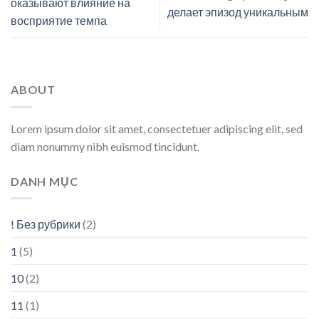
оказывают влияние на
делает эпизод уникальным
восприятие темпа
ABOUT
Lorem ipsum dolor sit amet, consectetuer adipiscing elit, sed
diam nonummy nibh euismod tincidunt.
DANH MỤC
! Без рубрики
(2)
1
(5)
10
(2)
11
(1)