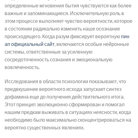
определенные мгновения бытия чувствуются как более
важные и запоминающиеся. Исключительную роль в
этом процессе выполняет чувство вероятности, которое
в состоянии радикально изменить наше осознание
происходящего. Когда разум фиксирует вероятную
пин
ап официальный сайт
, включаются особые нейронные
системы, ответственные за усиленную
сосредоточенность сознания и эмоциональную
вовлеченность.
Исследования в области психологии показывают, что
предвкушение вероятного исхода запускает синтез
дофамина еще до получения действительного итога.
Этот принцип эволюционно сформирован и помогал
нашим предкам выживать в ситуациях неясности, когда
необходимо было максимально сконцентрироваться на
вероятно существенных явлениях.