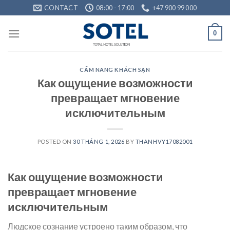
Skip
CONTACT
08:00 - 17:00
+47 900 99 000
to
content
0
CẨM NANG KHÁCH SẠN
Как ощущение возможности
превращает мгновение
исключительным
POSTED ON
30 THÁNG 1, 2026
BY
THANHVY17082001
Как ощущение возможности
превращает мгновение
исключительным
Людское сознание устроено таким образом, что