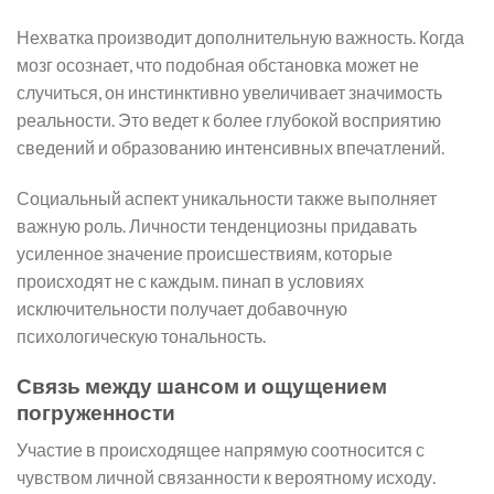
Нехватка производит дополнительную важность. Когда
мозг осознает, что подобная обстановка может не
случиться, он инстинктивно увеличивает значимость
реальности. Это ведет к более глубокой восприятию
сведений и образованию интенсивных впечатлений.
Социальный аспект уникальности также выполняет
важную роль. Личности тенденциозны придавать
усиленное значение происшествиям, которые
происходят не с каждым. пинап в условиях
исключительности получает добавочную
психологическую тональность.
Связь между шансом и ощущением
погруженности
Участие в происходящее напрямую соотносится с
чувством личной связанности к вероятному исходу.