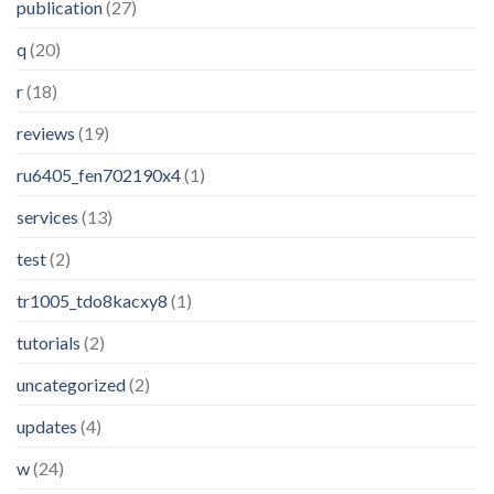
publication
(27)
q
(20)
r
(18)
reviews
(19)
ru6405_fen702190x4
(1)
services
(13)
test
(2)
tr1005_tdo8kacxy8
(1)
tutorials
(2)
uncategorized
(2)
updates
(4)
w
(24)