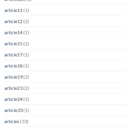
article11
(1)
article12
(2)
article14
(1)
article15
(2)
article17
(1)
article18
(1)
article19
(2)
article23
(2)
article24
(1)
article33
(1)
articles
(33)