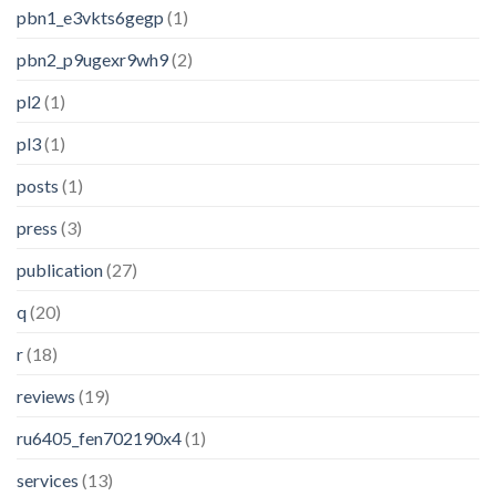
pbn1_e3vkts6gegp
(1)
pbn2_p9ugexr9wh9
(2)
pl2
(1)
pl3
(1)
posts
(1)
press
(3)
publication
(27)
q
(20)
r
(18)
reviews
(19)
ru6405_fen702190x4
(1)
services
(13)