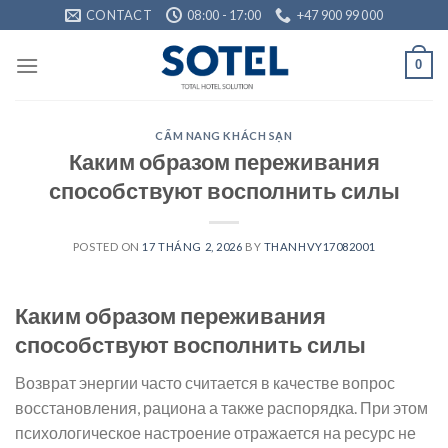
Skip
CONTACT
08:00 - 17:00
+47 900 99 000
to
content
0
CẨM NANG KHÁCH SẠN
Каким образом переживания
способствуют восполнить силы
POSTED ON
17 THÁNG 2, 2026
BY
THANHVY17082001
Каким образом переживания
способствуют восполнить силы
Возврат энергии часто считается в качестве вопрос
восстановления, рациона а также распорядка. При этом
психологическое настроение отражается на ресурс не