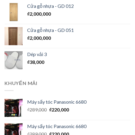
Cửa gỗ nhựa - GD 012
₫
2,000,000
Cửa gỗ nhựa - GD 051
₫
2,000,000
Dép vải 3
₫
38,000
KHUYẾN MÃI
Máy sấy tóc Panasonic 6680
₫
289,000
₫
220,000
Máy sấy tóc Panasonic 6680
₫
289,000
₫
220,000