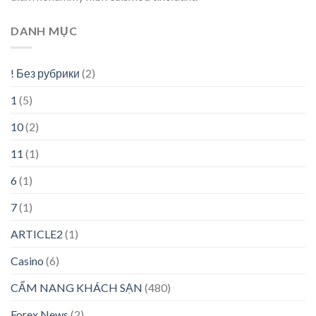
DANH MỤC
! Без рубрики
(2)
1
(5)
10
(2)
11
(1)
6
(1)
7
(1)
ARTICLE2
(1)
Casino
(6)
CẨM NANG KHÁCH SẠN
(480)
Forex News
(2)