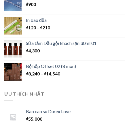
₫
900
In bao đũa
₫
120
–
₫
210
Sữa tắm Dầu gội khách sạn 30ml 01
₫
4,300
Bộ hộp Offset 02 (8 món)
₫
8,240
–
₫
14,540
ƯU THÍCH NHẤT
Bao cao su Durex Love
₫
55,000