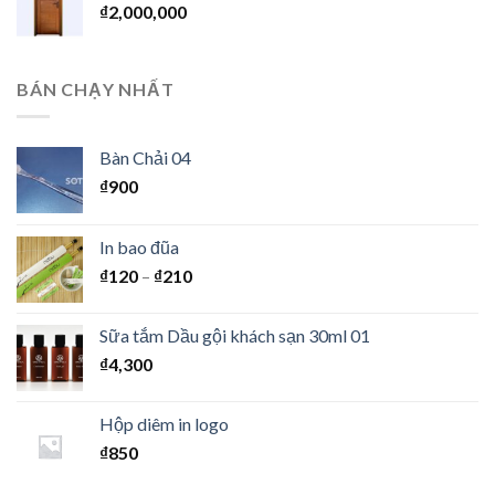
₫
2,000,000
BÁN CHẠY NHẤT
Bàn Chải 04
₫
900
In bao đũa
₫
120
–
₫
210
Sữa tắm Dầu gội khách sạn 30ml 01
₫
4,300
Hộp diêm in logo
₫
850