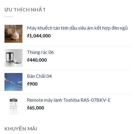
ƯU THÍCH NHẤT
Máy khuếch tán tinh dầu siêu âm kết hợp đèn ngủ
₫
1,044,000
Thùng rác 06
₫
440,000
Bàn Chải 04
₫
900
Remote máy lạnh Toshiba RAS-07BKV-E
₫
65,000
KHUYẾN MÃI