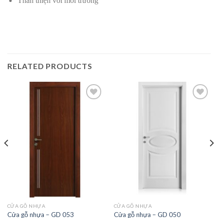
Thân thiện với môi trường
RELATED PRODUCTS
Thêm
Thêm
vào
vào
yêu
yêu
thích
thích
CỬA GỖ NHỰA
CỬA GỖ NHỰA
Cửa gỗ nhựa – GD 053
Cửa gỗ nhựa – GD 050