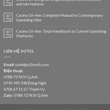
Th8
and site features
Casino On-line: Complete Manual to Contemporary
07
Th8
Gambling Sites
Casino On-line: Total Handbook to Current Gambling
07
Th8
Platforms
LIÊN HỆ SOTEL
Email:
sotel@o2bsoft.com
Điện thoại
:
0788 727476 Q.Anh
0795 995 998 Đông Nghi
0706 67 11 67 Thanh Vy
Zalo
: 0788 727476 Q.Anh