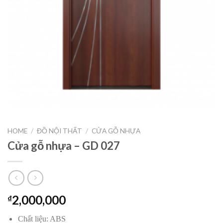
HOME
/
ĐỒ NỘI THẤT
/
CỬA GỖ NHỰA
Cửa gỗ nhựa – GD 027
2,000,000
₫
Chất liệu: ABS