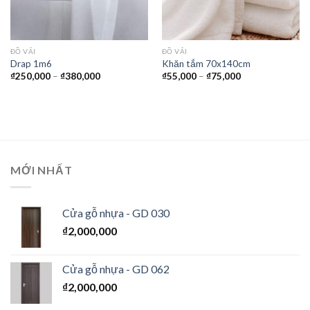
ĐỒ VẢI
ĐỒ VẢI
Drap 1m6
Khăn tắm 70x140cm
₫
250,000
–
₫
380,000
₫
55,000
–
₫
75,000
MỚI NHẤT
Cửa gỗ nhựa - GD 030
₫
2,000,000
Cửa gỗ nhựa - GD 062
₫
2,000,000