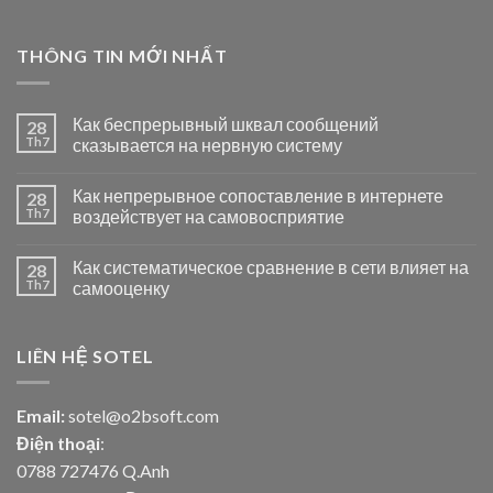
THÔNG TIN MỚI NHẤT
Как беспрерывный шквал сообщений
28
Th7
сказывается на нервную систему
Как непрерывное сопоставление в интернете
28
Th7
воздействует на самовосприятие
Как систематическое сравнение в сети влияет на
28
Th7
самооценку
LIÊN HỆ SOTEL
Email:
sotel@o2bsoft.com
Điện thoại
:
0788 727476 Q.Anh