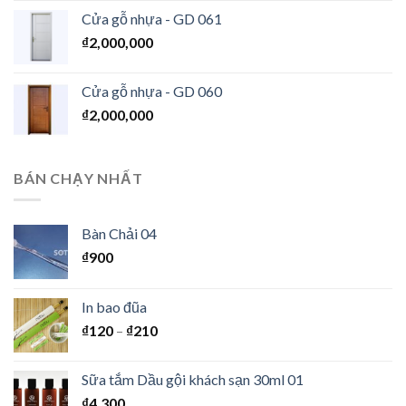
Cửa gỗ nhựa - GD 061
₫
2,000,000
Cửa gỗ nhựa - GD 060
₫
2,000,000
BÁN CHẠY NHẤT
Bàn Chải 04
₫
900
In bao đũa
₫
120
–
₫
210
Sữa tắm Dầu gội khách sạn 30ml 01
₫
4,300