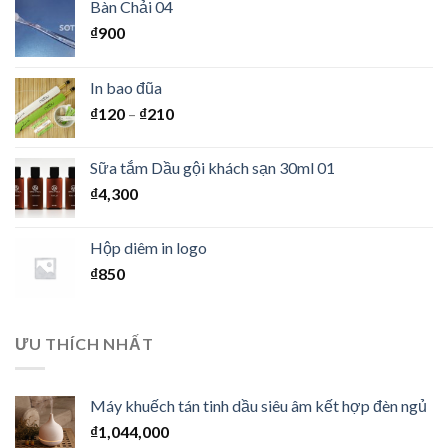
Bàn Chải 04
₫
900
In bao đũa
₫
120
–
₫
210
Sữa tắm Dầu gội khách sạn 30ml 01
₫
4,300
Hộp diêm in logo
₫
850
ƯU THÍCH NHẤT
Máy khuếch tán tinh dầu siêu âm kết hợp đèn ngủ
₫
1,044,000