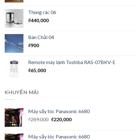
Thùng rác 06
₫
440,000
Bàn Chải 04
₫
900
Remote máy lạnh Toshiba RAS-07BKV-E
₫
65,000
KHUYẾN MÃI
Máy sấy tóc Panasonic 6680
₫
289,000
₫
220,000
Máy sấy tóc Panasonic 6680