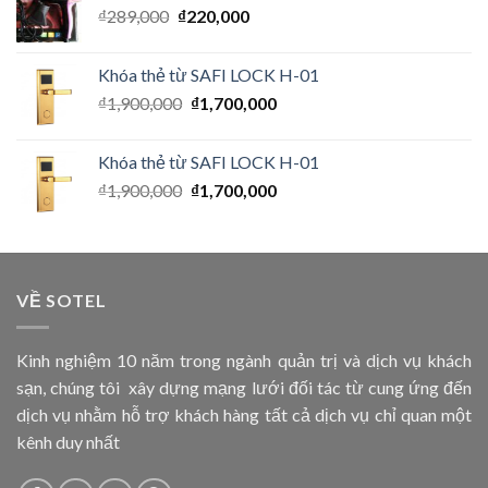
₫
289,000
₫
220,000
Khóa thẻ từ SAFI LOCK H-01
₫
1,900,000
₫
1,700,000
Khóa thẻ từ SAFI LOCK H-01
₫
1,900,000
₫
1,700,000
VỀ SOTEL
Kinh nghiệm 10 năm trong ngành quản trị và dịch vụ khách
sạn, chúng tôi xây dựng mạng lưới đối tác từ cung ứng đến
dịch vụ nhằm hỗ trợ khách hàng tất cả dịch vụ chỉ quan một
kênh duy nhất