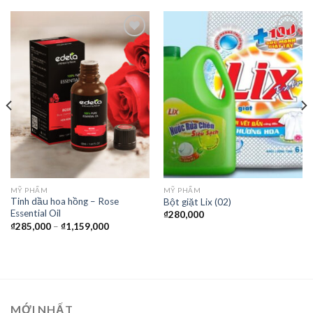
Thêm
Thêm
vào
vào
yêu
yêu
thích
thích
MỸ PHẨM
MỸ PHẨM
Tinh dầu hoa hồng – Rose
Bột giặt Lix (02)
Essential Oil
₫
280,000
₫
285,000
–
₫
1,159,000
MỚI NHẤT