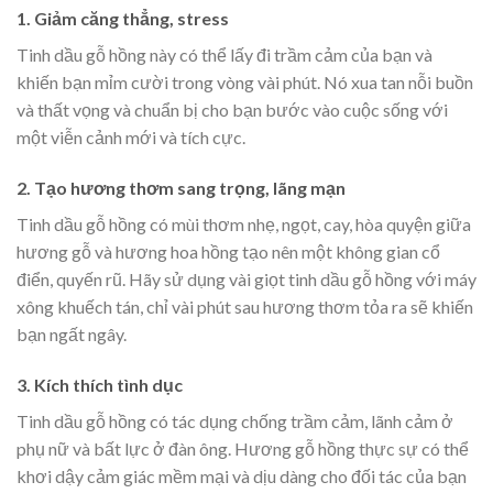
1. Giảm căng thẳng, stress
Tinh dầu gỗ hồng này có thể lấy đi trầm cảm của bạn và
khiến bạn mỉm cười trong vòng vài phút. Nó xua tan nỗi buồn
và thất vọng và chuẩn bị cho bạn bước vào cuộc sống với
một viễn cảnh mới và tích cực.
2. Tạo hương thơm sang trọng, lãng mạn
Tinh dầu gỗ hồng có mùi thơm nhẹ, ngọt, cay, hòa quyện giữa
hương gỗ và hương hoa hồng tạo nên một không gian cổ
điển, quyến rũ. Hãy sử dụng vài giọt tinh dầu gỗ hồng với máy
xông khuếch tán, chỉ vài phút sau hương thơm tỏa ra sẽ khiến
bạn ngất ngây.
3. Kích thích tình dục
Tinh dầu gỗ hồng có tác dụng chống trầm cảm, lãnh cảm ở
phụ nữ và bất lực ở đàn ông. Hương gỗ hồng thực sự có thể
khơi dậy cảm giác mềm mại và dịu dàng cho đối tác của bạn