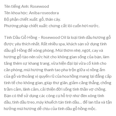
Tên tiếng Anh: Rosewood
Tên khoa học: Aniba roseodora
Bộ phận chiết xuất: gỗ, thân cây.
Phương pháp chiết xuất: chưng cất lôi cuốn hơi nước.
Tinh Dầu Gỗ Hồng – Rosewood Oil là loại tinh dầu hương gỗ
được yêu thích nhất. Rất nhiều spa, khách sạn sử dụng tinh
dầu gỗ Hồng để xông phòng. Mùi thơm nhẹ, ngọt, cay và
hương gỗ tạo nên sức hút cho không gian sống của bạn, làm
tăng thêm sự khang trang, vừa hiện đại lại vừa cổ kính cho
căn phòng, mùi hương thanh tao pha trộn giữa vị nồng ấm
của gỗ và thoảng vị quyến rũ của hoa hồng mang lại đẳng cấp
tinh tế cho không gian, giúp thư giãn, giảm căng thẳng, chống
trầm cảm, lãnh cảm, cải thiện đời sống tinh thần vợ chồng.
Bạn có thể sử dụng các công cụ hỗ trợ như đèn xông tinh
dầu, tinh dầu treo, máy khuếch tán tinh dầu… để lan tỏa và tận
hưởng mùi hương dễ chịu của tinh dầu gỗ hồng mộc.