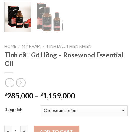
HOME
/
MỸ PHẨM
/
TINH DẦU THIÊN NHIÊN
Tinh dầu Gỗ Hồng – Rosewood Essential
Oil
285,000
–
1,159,000
₫
₫
Dung tích
Tinh dầu Gỗ Hồng - Rosewood Essential Oil quantity
ADD TO CART