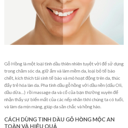
Gỗ Hồng là một loại tinh dầu thiên nhiên tuyệt vời để sử dụng
trong chăm sóc da, giữ ẩm và làm mềm da, loại bỏ tế bào
chết, kích thích tái sinh tế bào và mô hoạt động trên da, thúc
đẩy trẻ hóa làn da. Pha tinh dầu gỗ hồng với dầu nền (dấu Oli,
dầu dừa…) rồi massage da và cổ của bạn thường xuyên để
nhận thấy sự biến mất của các nếp nhăn tkhi chúng ta có tuổi,
và làm da mịn màng, giúp da săn chắc và hồng hào.
CÁCH DÙNG TINH DẦU GỖ HỒNG MỘC AN
TOÀN VÀ HIỆU QUẢ