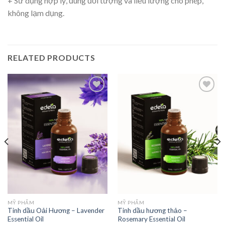
+ Sử dụng hợp lý, đúng đối tượng và liều lượng cho phép,
không lạm dụng.
RELATED PRODUCTS
Thêm
Thêm
vào
vào
yêu
yêu
thích
thích
MỸ PHẨM
MỸ PHẨM
Tinh dầu Oải Hương – Lavender
Tinh dầu hương thảo –
Essential Oil
Rosemary Essential Oil