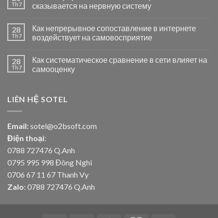
Th7
сказывается на нервную систему
Как непрерывное сопоставление в интернете
28
Th7
воздействует на самовосприятие
Как систематическое сравнение в сети влияет на
28
Th7
самооценку
LIÊN HỆ SOTEL
Email:
sotel@o2bsoft.com
Điện thoại
:
0788 727476 Q.Anh
0795 995 998 Đông Nghi
0706 67 11 67 Thanh Vy
Zalo
: 0788 727476 Q.Anh