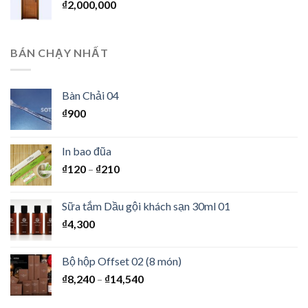
₫
2,000,000
BÁN CHẠY NHẤT
Bàn Chải 04
₫
900
In bao đũa
₫
120
–
₫
210
Sữa tắm Dầu gội khách sạn 30ml 01
₫
4,300
Bộ hộp Offset 02 (8 món)
₫
8,240
–
₫
14,540