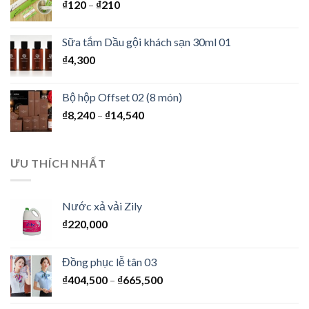
₫
120
–
₫
210
Sữa tắm Dầu gội khách sạn 30ml 01
₫
4,300
Bộ hộp Offset 02 (8 món)
₫
8,240
–
₫
14,540
ƯU THÍCH NHẤT
Nước xả vải Zily
₫
220,000
Đồng phục lễ tân 03
₫
404,500
–
₫
665,500