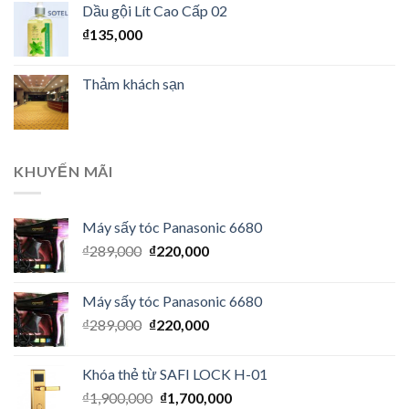
Dầu gội Lít Cao Cấp 02
₫
135,000
Thảm khách sạn
KHUYẾN MÃI
Máy sấy tóc Panasonic 6680
₫
289,000
₫
220,000
Máy sấy tóc Panasonic 6680
₫
289,000
₫
220,000
Khóa thẻ từ SAFI LOCK H-01
₫
1,900,000
₫
1,700,000