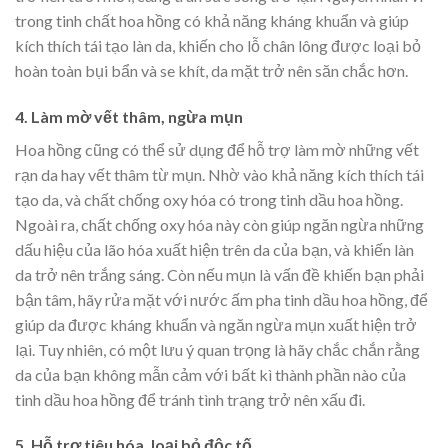
trong tinh chất hoa hồng có khả năng kháng khuẩn và giúp
kích thích tái tạo làn da, khiến cho lỗ chân lông được loại bỏ
hoàn toàn bụi bẩn và se khít, da mặt trở nên săn chắc hơn.
4. Làm mờ vết thâm, ngừa mụn
Hoa hồng cũng có thể sử dụng để hỗ trợ làm mờ những vết
rạn da hay vết thâm từ mụn. Nhờ vào khả năng kích thích tái
tạo da, và chất chống oxy hóa có trong tinh dầu hoa hồng.
Ngoài ra, chất chống oxy hóa này còn giúp ngăn ngừa những
dấu hiệu của lão hóa xuất hiện trên da của bạn, và khiến làn
da trở nên trắng sáng. Còn nếu mụn là vấn đề khiến bạn phải
bận tâm, hãy rửa mặt với nước ấm pha tinh dầu hoa hồng, để
giúp da được kháng khuẩn và ngăn ngừa mụn xuất hiện trở
lại. Tuy nhiên, có một lưu ý quan trọng là hãy chắc chắn rằng
da của bạn không mẫn cảm với bất kì thành phần nào của
tinh dầu hoa hồng để tránh tình trạng trở nên xấu đi.
5. Hỗ trợ tiêu hóa, loại bỏ độc tố