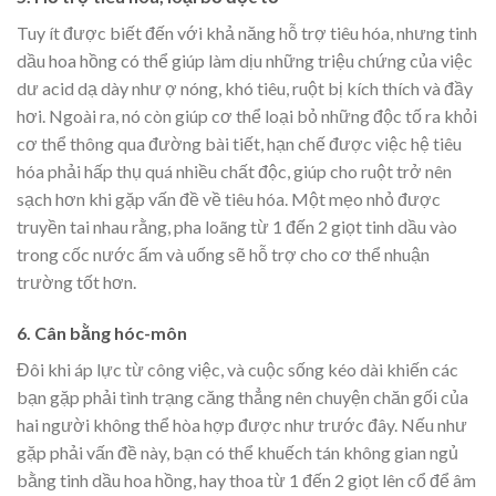
Tuy ít được biết đến với khả năng hỗ trợ tiêu hóa, nhưng tinh
dầu hoa hồng có thể giúp làm dịu những triệu chứng của việc
dư acid dạ dày như ợ nóng, khó tiêu, ruột bị kích thích và đầy
hơi. Ngoài ra, nó còn giúp cơ thể loại bỏ nh
ững độc tố ra khỏi
cơ thể
thông qua đường bài tiết, hạn chế được việc hệ tiêu
hóa phải hấp thụ quá nhiều chất độc, giúp cho ruột trở nên
sạch hơn khi gặp vấn đề về tiêu hóa. Một mẹo nhỏ được
truyền tai nhau rằng, pha loãng từ 1 đến 2 giọt tinh dầu vào
trong cốc nước ấm và uống sẽ hỗ trợ cho cơ thể nhuận
trường tốt hơn.
6. Cân bằng hóc-môn
Đôi khi áp lực từ công việc, và cuộc sống kéo dài khiến các
bạn gặp phải tình trạng căng thẳng nên chuyện chăn gối của
hai người không thể hòa hợp được như trước đây. Nếu như
gặp phải vấn đề này, bạn có thể khuếch tán không gian ngủ
bằng tinh dầu hoa hồng, hay thoa từ 1 đến 2 giọt lên cổ để âm