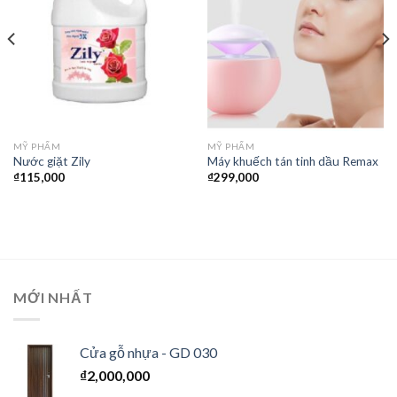
thích
thích
MỸ PHẨM
MỸ PHẨM
Nước giặt Zily
Máy khuếch tán tinh dầu Remax
₫
115,000
₫
299,000
MỚI NHẤT
Cửa gỗ nhựa - GD 030
₫
2,000,000